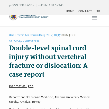
p-ISSN: 1306-696x | e-ISSN: 1307-7945
HOME
CONTACT
TR
Toggle n
Ulus Travma Acil Cerrahi Derg. 2012; 18(1):
80-82 | DOI:
10.5505/tjtes.2012.00908
Double-level spinal cord
injury without vertebral
fracture or dislocation: A
case report
Mehmet Atılgan
Department Of Forensic Medicine, Akdeniz University Medical
Faculty, Antalya, Turkey