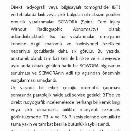
Direkt radyografi veya bilgisayarlı tomografide (BT)
vertebralarda kırık veya çıkık bulguları olmaksızın görülen
omurilik yaralanmaları SCIWORA (Spinal Cord Injury
Without Radiographic Abnormality) olarak
adlandırılmaktadır. Bu tür yaralanmalar, omurganın
kendine özgü anatomik ve fonksiyonel özellikleri
nedeniyle çocuklarda daha sık görülür. Bu yazıda,
anatomik olarak tam kat kesi ile birlikte ve iki seviyede
aynı anda olarak görülen nadir bir SCIWORA olgusunun
sunulması ve SCIWORA’nın adli tıp açısından öneminin
vurgulanması amaçlandı.
Üç yaşında bir erkek çocuğu otomobil çarpması
sonrasında paraplejik halde acil servise getirıldi, BT’de ve
direkt radyografik incelemelerde herhangi bir kemik kırığı
veya çıkık olmamakla birlikte manyetik rezonans
görüntülemede T3-4 ve T6-7 seviyelerinde omurilikte
tama yakın ve tam kat kesi ile bütünlük kaybı izlendi.