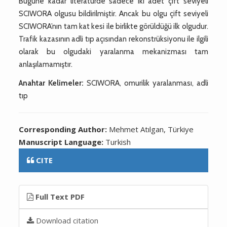
Bugüne kadar literatürde sadece iki adet çift seviyeli
SCIWORA olgusu bildirilmiştir. Ancak bu olgu çift seviyeli
SCIWORA’nın tam kat kesi ile birlikte görüldüğü ilk olgudur.
Trafik kazasının adli tıp açısından rekonstrüksiyonu ile ilgili
olarak bu olgudaki yaralanma mekanizması tam
anlaşılamamıştır.
Anahtar Kelimeler:
SCIWORA, omurilik yaralanması, adli
tıp
Corresponding Author:
Mehmet Atılgan, Türkiye
Manuscript Language:
Turkish
CITE
Full Text PDF
Download citation