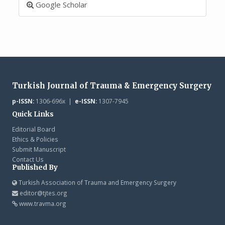
Google Scholar
Turkish Journal of Trauma & Emergency Surgery
p-ISSN:
1306-696x |
e-ISSN:
1307-7945
Quick Links
Editorial Board
Ethics & Policies
Submit Manuscript
Contact Us
Published By
Turkish Association of Trauma and Emergency Surgery
editor@tjtes.org
www.travma.org