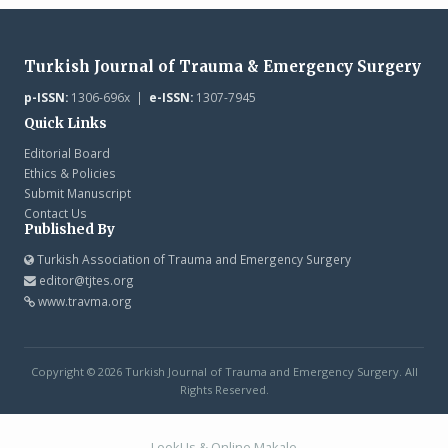
Turkish Journal of Trauma & Emergency Surgery
p-ISSN:
1306-696x |
e-ISSN:
1307-7945
Quick Links
Editorial Board
Ethics & Policies
Submit Manuscript
Contact Us
Published By
Turkish Association of Trauma and Emergency Surgery
editor@tjtes.org
www.travma.org
Copyright © 2026 Turkish Journal of Trauma and Emergency Surgery. All
Rights Reserved.
LookUs
&
Online Makale