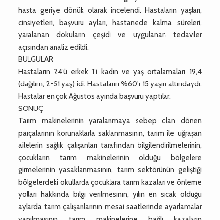
hasta geriye dönük olarak incelendi. Hastaların yaşları,
cinsiyetleri, başvuru ayları, hastanede kalma süreleri,
yaralanan dokuların çeşidi ve uygulanan tedaviler
açısından analiz edildi.
BULGULAR
Hastaların 24’ü erkek 1’i kadın ve yaş ortalamaları 19,4
(dağılım, 2-51 yaş) idi. Hastaların %60’ı 15 yaşın altındaydı.
Hastalar en çok Ağustos ayında başvuru yaptılar.
SONUÇ
Tarım makinelerinin yaralanmaya sebep olan dönen
parçalarının korunaklarla saklanmasının, tarım ile uğraşan
ailelerin sağlık çalışanları tarafından bilgilendirilmelerinin,
çocukların tarım makinelerinin olduğu bölgelere
girmelerinin yasaklanmasının, tarım sektörünün geliştiği
bölgelerdeki okullarda çocuklara tarım kazaları ve önleme
yolları hakkında bilgi verilmesinin, yılın en sıcak olduğu
aylarda tarım çalışanlarının mesai saatlerinde ayarlamalar
yapılmasının tarım makinelerine bağlı kazaların