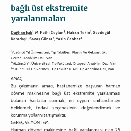
bağlı üst ekstremite
yaralanmaları
1
2
1
Dağhan Işık
, M. Fethi Ceylan
, Hakan Tekin
, Sevdegül
3
2
1
Karadaş
, Savaş Güner
, Yasin Canbaz
1
Yüzüncü Yıl Üniversitesi, Tıp Fakültesi, Plastik Ve Rekonstrüktif
Cerrahi Anabilim Dalı, Van
2
Yüzüncü Yıl Üniversitesi, Tıp Fakültesi, Ortopedi Anabilim Dalı, Van
3
Yüzüncü Yıl Üniversitesi, Tıp Fakültesi, Acil Tıp Anabilim Dalı, Van
AMAÇ
Bu çalışmanın amacı, hastanemize başvuran harman
dövme makinesine bağlı üst ekstremite yaralanması
bulunan hastaları sunmak, en uygun sınıflandırmayı
belirlemek, tedavi seçeneklerini değerlendirmek ve
korunma yollarını tartışmaktır.
GEREÇ VE YÖNTEM
Harman dövme makinesine bağlı yaralanması olan 25