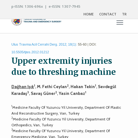
p-ISSN: 1306-696x | e-ISSN: 1307-7945
HOME
CONTACT
TR
Toggle n
Ulus Travma Acil Cerrahi Derg. 2012; 18(1):
55-60 | DOI:
10.5505/tjtes.2012.01212
Upper extremity injuries
due to threshing machine
1
2
1
Dağhan Işık
, M. Fethi Ceylan
, Hakan Tekin
, Sevdegül
3
2
1
Karadaş
, Savaş Güner
, Yasin Canbaz
1
Medicine Faculty Of Yuzuncu Yil University, Department Of Plastic
And Reconstructive Surgery, Van, Turkey
2
Medicine Faculty Of Yuzuncu Yil University, Department Of
Orthopedics, Van, Turkey
3
Medicine Faculty Of Yuzuncu Yil University, Department Of
Emergency Medicine, Van, Turkey