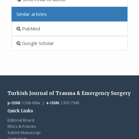
Similar articles
PubMed
Google Scholar
Turkish Journal of Trauma & Emergency Surgery
p-ISSN:
1306-696x |
e-ISSN:
1307-7945
Quick Links
Editorial Board
Ethics & Policies
Submit Manuscript
Contact Us