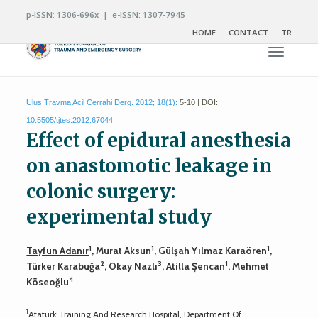
p-ISSN: 1306-696x | e-ISSN: 1307-7945
HOME
CONTACT
TR
Toggle n
Ulus Travma Acil Cerrahi Derg. 2012; 18(1):
5-10 | DOI:
10.5505/tjtes.2012.67044
Effect of epidural anesthesia
on anastomotic leakage in
colonic surgery:
experimental study
1
1
1
Tayfun Adanır
, Murat Aksun
, Gülşah Yılmaz Karaören
,
2
3
1
Türker Karabuğa
, Okay Nazlı
, Atilla Şencan
, Mehmet
4
Köseoğlu
1
Ataturk Training And Research Hospital, Department Of