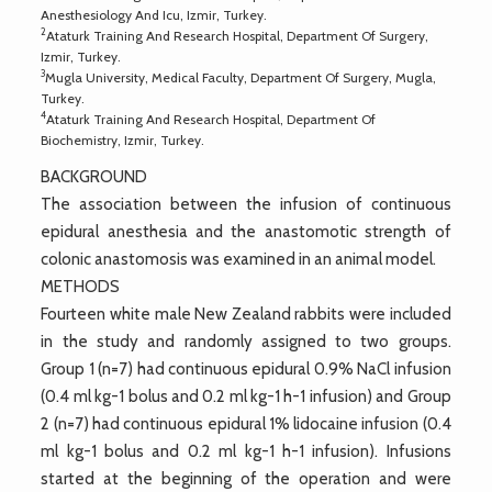
Anesthesiology And Icu, Izmir, Turkey.
2
Ataturk Training And Research Hospital, Department Of Surgery,
Izmir, Turkey.
3
Mugla University, Medical Faculty, Department Of Surgery, Mugla,
Turkey.
4
Ataturk Training And Research Hospital, Department Of
Biochemistry, Izmir, Turkey.
BACKGROUND
The association between the infusion of continuous
epidural anesthesia and the anastomotic strength of
colonic anastomosis was examined in an animal model.
METHODS
Fourteen white male New Zealand rabbits were included
in the study and randomly assigned to two groups.
Group 1 (n=7) had continuous epidural 0.9% NaCl infusion
(0.4 ml kg-1 bolus and 0.2 ml kg-1 h-1 infusion) and Group
2 (n=7) had continuous epidural 1% lidocaine infusion (0.4
ml kg-1 bolus and 0.2 ml kg-1 h-1 infusion). Infusions
started at the beginning of the operation and were