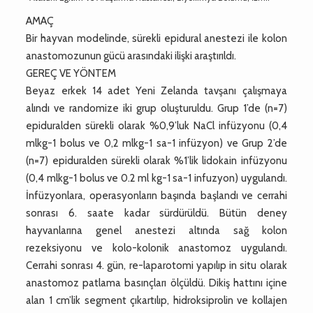
AMAÇ
Bir hayvan modelinde, sürekli epidural anestezi ile kolon
anastomozunun gücü arasındaki ilişki araştırıldı.
GEREÇ VE YÖNTEM
Beyaz erkek 14 adet Yeni Zelanda tavşanı çalışmaya
alındı ve randomize iki grup oluşturuldu. Grup 1’de (n=7)
epiduralden sürekli olarak %0,9’luk NaCl infüzyonu (0,4
mlkg-1 bolus ve 0,2 mlkg-1 sa-1 infüzyon) ve Grup 2’de
(n=7) epiduralden sürekli olarak %1’lik lidokain infüzyonu
(0,4 mlkg-1 bolus ve 0.2 ml kg-1 sa-1 infuzyon) uygulandı.
İnfüzyonlara, operasyonların başında başlandı ve cerrahi
sonrası 6. saate kadar sürdürüldü. Bütün deney
hayvanlarına genel anestezi altında sağ kolon
rezeksiyonu ve kolo-kolonik anastomoz uygulandı.
Cerrahi sonrası 4. gün, re-laparotomi yapılıp in situ olarak
anastomoz patlama basınçları ölçüldü. Dikiş hattını içine
alan 1 cm’lik segment çıkartılıp, hidroksiprolin ve kollajen