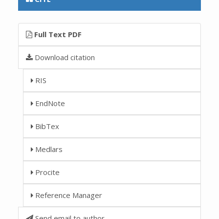
Full Text PDF
Download citation
RIS
EndNote
BibTex
Medlars
Procite
Reference Manager
Send email to author