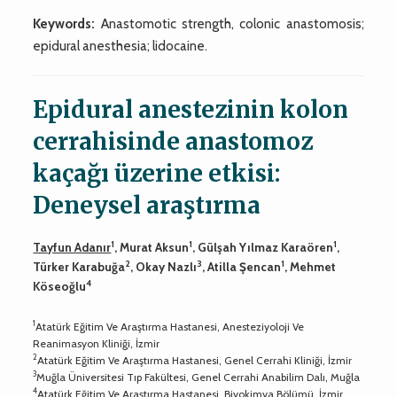
Keywords:
Anastomotic strength, colonic anastomosis;
epidural anesthesia; lidocaine.
Epidural anestezinin kolon
cerrahisinde anastomoz
kaçağı üzerine etkisi:
Deneysel araştırma
1
1
1
Tayfun Adanır
, Murat Aksun
, Gülşah Yılmaz Karaören
,
2
3
1
Türker Karabuğa
, Okay Nazlı
, Atilla Şencan
, Mehmet
4
Köseoğlu
1
Atatürk Eğitim Ve Araştırma Hastanesi, Anesteziyoloji Ve
Reanimasyon Kliniği, İzmir
2
Atatürk Eğitim Ve Araştırma Hastanesi, Genel Cerrahi Kliniği, İzmir
3
Muğla Üniversitesi Tıp Fakültesi, Genel Cerrahi Anabilim Dalı, Muğla
4
Atatürk Eğitim Ve Araştırma Hastanesi, Biyokimya Bölümü, İzmir