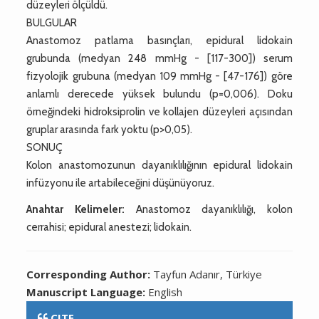
düzeyleri ölçüldü.
BULGULAR
Anastomoz patlama basınçları, epidural lidokain
grubunda (medyan 248 mmHg - [117-300]) serum
fizyolojik grubuna (medyan 109 mmHg - [47-176]) göre
anlamlı derecede yüksek bulundu (p=0,006). Doku
örneğindeki hidroksiprolin ve kollajen düzeyleri açısından
gruplar arasında fark yoktu (p>0,05).
SONUÇ
Kolon anastomozunun dayanıklılığının epidural lidokain
infüzyonu ile artabileceğini düşünüyoruz.
Anahtar Kelimeler:
Anastomoz dayanıklılığı, kolon
cerrahisi; epidural anestezi; lidokain.
Corresponding Author:
Tayfun Adanır, Türkiye
Manuscript Language:
English
CITE