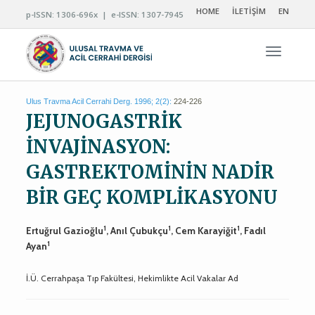
HOME
İLETİŞİM
EN
p-ISSN: 1306-696x | e-ISSN: 1307-7945
Navigas
Ulus Travma Acil Cerrahi Derg. 1996; 2(2):
224-226
JEJUNOGASTRİK
İNVAJİNASYON:
GASTREKTOMİNİN NADİR
BİR GEÇ KOMPLİKASYONU
1
1
1
Ertuğrul Gazioğlu
, Anıl Çubukçu
, Cem Karayiğit
, Fadıl
1
Ayan
İ.Ü. Cerrahpaşa Tıp Fakültesi, Hekimlikte Acil Vakalar Ad