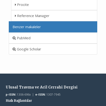
Procite
Reference Manager
Benzer makaleler
PubMed
Google Scholar
Ulusal Travma ve Acil Cerrahi Dergisi
p-ISSN:
1306-696x |
e-ISSN:
1307-7945
Hızlı Bağlantılar