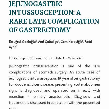
JEJUNOGASTRIC
INTUSSUSCEPTION: A
RARE LATE COMPLICATION
OF GASTRECTOMY
1
1
1
Ertuğrul Gazioğlu
, Anıl Çubukçu
, Cem Karayiğit
, Fadıl
1
Ayan
İ.Ü. Cerrahpaşa Tıp Fakültesi, Hekimlikte Acil Vakalar Ad
Jejunogastric intussusception is one of the rare
complications of stomach surgery. An acute case of
jejunogastric intussusception, 19 year after gastrectomy
for duodenal ulcer disease, presenting acute abdomen
signs is diagnosed and operated on in early with
resection + primary anastomosis. Diagnosis and
treatment is discussed in correlation with the presented
case.