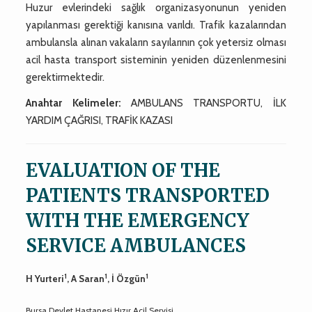
Huzur evlerindeki sağlık organizasyonunun yeniden
yapılanması gerektiği kanısına varıldı. Trafik kazalarından
ambulansla alınan vakaların sayılarının çok yetersiz olması
acil hasta transport sisteminin yeniden düzenlenmesini
gerektirmektedir.
Anahtar Kelimeler:
AMBULANS TRANSPORTU, İLK
YARDIM ÇAĞRISI, TRAFİK KAZASI
EVALUATION OF THE
PATIENTS TRANSPORTED
WITH THE EMERGENCY
SERVICE AMBULANCES
1
1
1
H Yurteri
, A Saran
, İ Özgün
Bursa Devlet Hastanesi Hızır Acil Servisi