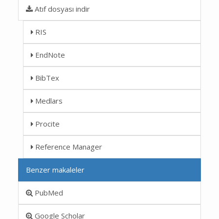
Atıf dosyası indir
RIS
EndNote
BibTex
Medlars
Procite
Reference Manager
Benzer makaleler
PubMed
Google Scholar