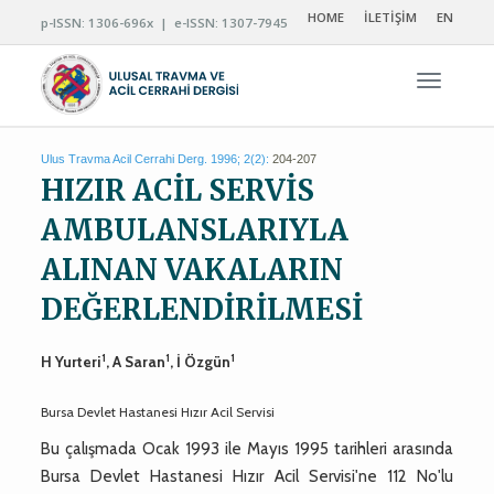
HOME
İLETİŞİM
EN
p-ISSN: 1306-696x | e-ISSN: 1307-7945
Navigas
Ulus Travma Acil Cerrahi Derg. 1996; 2(2):
204-207
HIZIR ACİL SERVİS
AMBULANSLARIYLA
ALINAN VAKALARIN
DEĞERLENDİRİLMESİ
1
1
1
H Yurteri
, A Saran
, İ Özgün
Bursa Devlet Hastanesi Hızır Acil Servisi
Bu çalışmada Ocak 1993 ile Mayıs 1995 tarihleri arasında
Bursa Devlet Hastanesi Hızır Acil Servisi'ne 112 No'lu