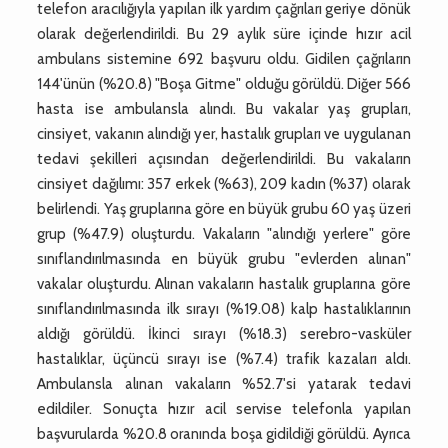
telefon aracılığıyla yapılan ilk yardım çağrıları geriye dönük
olarak değerlendirildi. Bu 29 aylık süre içinde hızır acil
ambulans sistemine 692 başvuru oldu. Gidilen çağrıların
144'ünün (%20.8) "Boşa Gitme" olduğu görüldü. Diğer 566
hasta ise ambulansla alındı. Bu vakalar yaş grupları,
cinsiyet, vakanın alındığı yer, hastalık grupları ve uygulanan
tedavi şekilleri açısından değerlendirildi. Bu vakaların
cinsiyet dağılımı: 357 erkek (%63), 209 kadın (%37) olarak
belirlendi. Yaş gruplarına göre en büyük grubu 60 yaş üzeri
grup (%47.9) oluşturdu. Vakaların "alındığı yerlere" göre
sınıflandırılmasında en büyük grubu "evlerden alınan"
vakalar oluşturdu. Alınan vakaların hastalık gruplarına göre
sınıflandırılmasında ilk sırayı (%19.08) kalp hastalıklarının
aldığı görüldü. İkinci sırayı (%18.3) serebro-vasküler
hastalıklar, üçüncü sırayı ise (%7.4) trafik kazaları aldı.
Ambulansla alınan vakaların %52.7'si yatarak tedavi
edildiler. Sonuçta hızır acil servise telefonla yapılan
başvurularda %20.8 oranında boşa gidildiği görüldü. Ayrıca