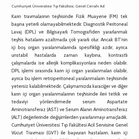
Cumhuriyet Üniversitesi Tıp Fakültesi, Genel Cerrahi Ad
Karın travmalarının teşhisinde Fizik Muayene (FM) tek
başına yeterli olamayabilmektedir. Diagnostik Peritoneal
Lavaj (DPL) ve Bilgisayarlı Tomografiden yararlanmak
teşhis hatalarını azaltmada çok yararlı olur. Ancak BT'nin
içi boş organ yaralanmalarında spesifikliği azdır, ayrıca
unstabil hastalarda zaman kaybına, kontrastlı
çalışmalarda ise allerjik komplikasyonlara neden olabilir.
DPL işlemi sırasında karın içi organ yaralanmaları olabilir,
ayrıca bu işlem retroperitoneal yaralanmaların teşhisinde
yetersiz kalabilmektedir. Çalışmamızda karaciğer ve diğer
karın içi organ yaralanmalarının teşhisinde ileri tetkik ve
tedaviyi yönlendirmede serum Aspartate
Aminotransferaz (AST) ve Serum Alanın Aminotransferaz
(ALT) değerlerinde değişimlerden yararlanmayı amaçladık.
Cumhuriyet Üniversitesi Tıp Fakültesi Acil Servisine Genel
Vücut Travması (GVT) ile başvuran hastaların, karın içi