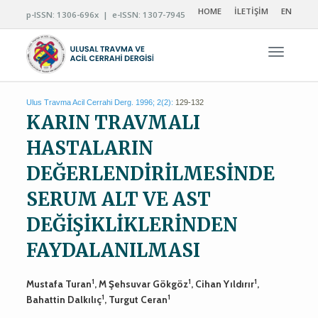
HOME
İLETİŞİM
EN
p-ISSN: 1306-696x | e-ISSN: 1307-7945
Navigas
Ulus Travma Acil Cerrahi Derg. 1996; 2(2):
129-132
KARIN TRAVMALI
HASTALARIN
DEĞERLENDİRİLMESİNDE
SERUM ALT VE AST
DEĞİŞİKLİKLERİNDEN
FAYDALANILMASI
1
1
1
Mustafa Turan
, M Şehsuvar Gökgöz
, Cihan Yıldırır
,
1
1
Bahattin Dalkılıç
, Turgut Ceran