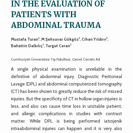
IN THE EVALUATION OF
PATIENTS WITH
ABDOMINAL TRAUMA
1
1
1
Mustafa Turan
, M Şehsuvar Gökgöz
, Cihan Yıldırır
,
1
1
Bahattin Dalkılıç
, Turgut Ceran
Cumhuriyet Üniversitesi Tıp Fakültesi, Genel Cerrahi Ad
A single physical examination is unreliable in the
definitive of abdominal injury. Diagnostic Peritoneal
Lavage (DPL) and abdominal computerized tomography
(CT) has been shown to greatly reduce the risk of missed
injuries. But the specificity of CT in hollow organ injuries is
less, and also can cause time loss in unstable patient,
and allergic complications in studies with contrast
matter. While DPL is being performed iatrojenik
intraabdominal injuries can happen and it is very also