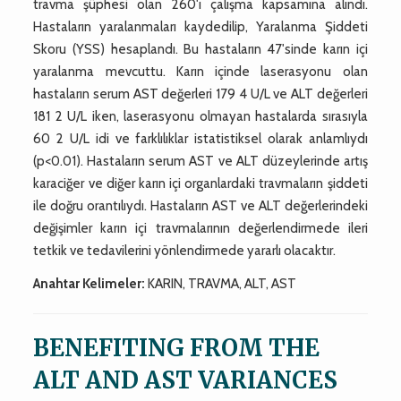
travma şüphesi olan 260'ı çalışma kapsamına alındı.
Hastaların yaralanmaları kaydedilip, Yaralanma Şiddeti
Skoru (YSS) hesaplandı. Bu hastaların 47'sinde karın içi
yaralanma mevcuttu. Karın içinde laserasyonu olan
hastaların serum AST değerleri 179 4 U/L ve ALT değerleri
181 2 U/L iken, laserasyonu olmayan hastalarda sırasıyla
60 2 U/L idi ve farklılıklar istatistiksel olarak anlamlıydı
(p<0.01). Hastaların serum AST ve ALT düzeylerinde artış
karaciğer ve diğer karın içi organlardaki travmaların şiddeti
ile doğru orantılıydı. Hastaların AST ve ALT değerlerindeki
değişimler karın içi travmalarının değerlendirmede ileri
tetkik ve tedavilerini yönlendirmede yararlı olacaktır.
Anahtar Kelimeler:
KARIN, TRAVMA, ALT, AST
BENEFITING FROM THE
ALT AND AST VARIANCES