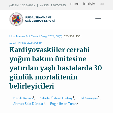
HOME
İLETİŞİM
EN
p-ISSN: 1306-696x | e-ISSN: 1307-7945
Navigas
Ulus Travma Acil Cerrahi Derg. 2024; 30(5):
328-336 | DOI:
10.14744/tjtes.2024.00569
Kardiyovasküler cerrahi
yoğun bakım ünitesine
yatırılan yaşlı hastalarda 30
günlük mortalitenin
belirleyicileri
1
2
3
Bedih Balkan
,
Zahide Özlem Ulubay
,
Elif Güneysu
,
4
5
Ahmet Said Dündar
,
Engin Ihsan Turan