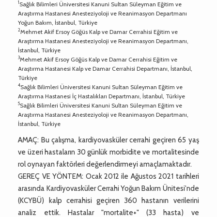
1
Sağlık Bilimleri Üniversitesi Kanuni Sultan Süleyman Eğitim ve
Araştırma Hastanesi Anesteziyoloji ve Reanimasyon Departmanı
Yoğun Bakım, İstanbul, Türkiye
2
Mehmet Akif Ersoy Göğüs Kalp ve Damar Cerrahisi Eğitim ve
Araştırma Hastanesi Anesteziyoloji ve Reanimasyon Departmanı,
İstanbul, Türkiye
3
Mehmet Akif Ersoy Göğüs Kalp ve Damar Cerrahisi Eğitim ve
Araştırma Hastanesi Kalp ve Damar Cerrahisi Departmanı, İstanbul,
Türkiye
4
Sağlık Bilimleri Üniversitesi Kanuni Sultan Süleyman Eğitim ve
Araştırma Hastanesi İç Hastalıkları Departmanı, İstanbul, Türkiye
5
Sağlık Bilimleri Üniversitesi Kanuni Sultan Süleyman Eğitim ve
Araştırma Hastanesi Anesteziyoloji ve Reanimasyon Departmanı,
İstanbul, Türkiye
AMAÇ: Bu çalışma, kardiyovasküler cerrahi geçiren 65 yaş
ve üzeri hastaların 30 günlük morbidite ve mortalitesinde
rol oynayan faktörleri değerlendirmeyi amaçlamaktadır.
GEREÇ VE YÖNTEM: Ocak 2012 ile Ağustos 2021 tarihleri
arasında Kardiyovasküler Cerrahi Yoğun Bakım Ünitesi'nde
(KCYBÜ) kalp cerrahisi geçiren 360 hastanın verilerini
analiz ettik. Hastalar "mortalite+" (33 hasta) ve