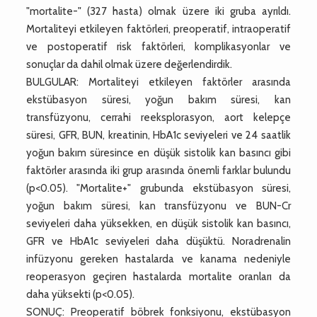
"mortalite-" (327 hasta) olmak üzere iki gruba ayrıldı.
Mortaliteyi etkileyen faktörleri, preoperatif, intraoperatif
ve postoperatif risk faktörleri, komplikasyonlar ve
sonuçlar da dahil olmak üzere değerlendirdik.
BULGULAR: Mortaliteyi etkileyen faktörler arasında
ekstübasyon süresi, yoğun bakım süresi, kan
transfüzyonu, cerrahi reeksplorasyon, aort kelepçe
süresi, GFR, BUN, kreatinin, HbA1c seviyeleri ve 24 saatlik
yoğun bakım süresince en düşük sistolik kan basıncı gibi
faktörler arasında iki grup arasında önemli farklar bulundu
(p<0.05). "Mortalite+" grubunda ekstübasyon süresi,
yoğun bakım süresi, kan transfüzyonu ve BUN-Cr
seviyeleri daha yüksekken, en düşük sistolik kan basıncı,
GFR ve HbA1c seviyeleri daha düşüktü. Noradrenalin
infüzyonu gereken hastalarda ve kanama nedeniyle
reoperasyon geçiren hastalarda mortalite oranları da
daha yüksekti (p<0.05).
SONUÇ: Preoperatif böbrek fonksiyonu, ekstübasyon