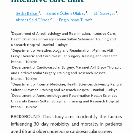
1
2
3
Bedih Balkan
,
Zahide Özlem Ulubay
,
Elif Güneysu
,
4
5
Ahmet Said Dündar
,
Engin Ihsan Turan
1
Department of Anesthesiology and Reanimation, Intensive Care,
Health Sciences University Kanuni Sultan Süleyman Training and
Research Hospital, İstanbul-Türkiye
2
Department of Anesthesiology and Reanimation, Mehmet Akif
Ersoy Thoracic and Cardiovascular Surgery Training and Research
İstanbul-Türkiye
3
Department of Cardiovascular Surgery, Mehmet Akif Ersoy Thoracic
and Cardiovascular Surgery Training and Research Hospital,
İstanbul-Türkiye
4
Department of Internal Medicine, Health Sciences University Kanuni
Sultan Süleyman Training and Research Hospital, İstanbul-Türkiye
5
Department of Anesthesiology and Reanimation Health Sciences
University Kanuni Sultan Süleyman Training and Research Hospital,
İstanbul-Türkiye
BACKGROUND: This study aims to identify the factors
influencing 30-day morbidity and mortality in patients
aged 65 and older undergoing cardiovascular surgery.