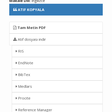
Makale Dili:
İngilizce
ATIF KOPYALA
Tam Metin PDF
Atıf dosyası indir
RIS
EndNote
BibTex
Medlars
Procite
Reference Manager