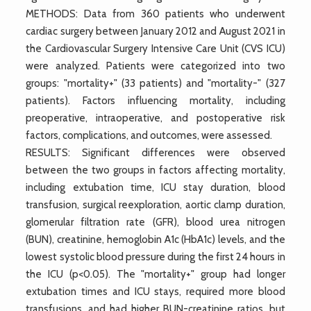
METHODS: Data from 360 patients who underwent
cardiac surgery between January 2012 and August 2021 in
the Cardiovascular Surgery Intensive Care Unit (CVS ICU)
were analyzed. Patients were categorized into two
groups: "mortality+" (33 patients) and "mortality-" (327
patients). Factors influencing mortality, including
preoperative, intraoperative, and postoperative risk
factors, complications, and outcomes, were assessed.
RESULTS: Significant differences were observed
between the two groups in factors affecting mortality,
including extubation time, ICU stay duration, blood
transfusion, surgical reexploration, aortic clamp duration,
glomerular filtration rate (GFR), blood urea nitrogen
(BUN), creatinine, hemoglobin A1c (HbA1c) levels, and the
lowest systolic blood pressure during the first 24 hours in
the ICU (p<0.05). The "mortality+" group had longer
extubation times and ICU stays, required more blood
transfusions, and had higher BUN-creatinine ratios, but