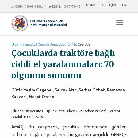
HOME
İLETİŞİM
EN
p-ISSN: 1306-696x | e-ISSN: 1307-7945
Navigas
Ulus Travma Acil Cerrahi Derg. 2008; 14(4):
299-302
Çocuklarda traktöre bağlı
ciddi el yaralanmaları: 70
olgunun sunumu
Güzin Yeşim Özgenel
, Selçuk Akın, Serhat Özbek, Ramazan
Kahveci, Mesut Özcan
Uludağ Üniversitesi Tıp Fakültesi, Plastik Ve Rekonstrüktif, Cerrahi
Anabilim Dalı, Bursa
AMAÇ: Bu çalışmada, çocukluk döneminde görülen
traktöre bağlı el yaralanmaları gözden geçirildi. GEREÇ-