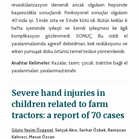
revaskülarizasyon denendi ancak olguların hepsinde
başarısızlıkla sonuçlandı. Fonksiyonel sonuçlar olguların
40’ında iyi, 5’inde orta ve 5’inde kötü idi. Bütün kırıklar 6
hafta içerisinde iyileşti ve kemik iyileşmesi ile ilgili
komplikasyon gözlenmedi. SONUÇ: Bu ciddi el
yaralanmalarında agresif debridman, kırık redüksiyonu ve
erken yumuşak doku örtümü temel tedavi yöntemleridir.
Anahtar Kelimeler:
Kazalar, tarım; çocuk; traktöre bağlı el
yaralanmaları; yaralanma/cerrahi.
Severe hand injuries in
children related to farm
tractors: a report of 70 cases
Güzin Yeşim Özgenel
, Selçuk Akın, Serhat Özbek, Ramazan
Kahveci, Mesut Özcan