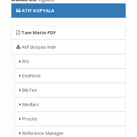
ATIF KOPYALA
Tam Metin PDF
Atıf dosyası indir
RIS
EndNote
BibTex
Medlars
Procite
Reference Manager