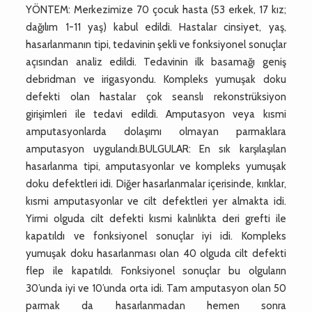
YÖNTEM: Merkezimize 70 çocuk hasta (53 erkek, 17 kız;
dağılım 1-11 yaş) kabul edildi. Hastalar cinsiyet, yaş,
hasarlanmanın tipi, tedavinin şekli ve fonksiyonel sonuçlar
açısından analiz edildi. Tedavinin ilk basamağı geniş
debridman ve irigasyondu. Kompleks yumuşak doku
defekti olan hastalar çok seanslı rekonstrüksiyon
girişimleri ile tedavi edildi. Amputasyon veya kısmi
amputasyonlarda dolaşımı olmayan parmaklara
amputasyon uygulandı.BULGULAR: En sık karşılaşılan
hasarlanma tipi, amputasyonlar ve kompleks yumuşak
doku defektleri idi. Diğer hasarlanmalar içerisinde, kırıklar,
kısmi amputasyonlar ve cilt defektleri yer almakta idi.
Yirmi olguda cilt defekti kısmi kalınlıkta deri grefti ile
kapatıldı ve fonksiyonel sonuçlar iyi idi. Kompleks
yumuşak doku hasarlanması olan 40 olguda cilt defekti
flep ile kapatıldı. Fonksiyonel sonuçlar bu olguların
30’unda iyi ve 10’unda orta idi. Tam amputasyon olan 50
parmak da hasarlanmadan hemen sonra