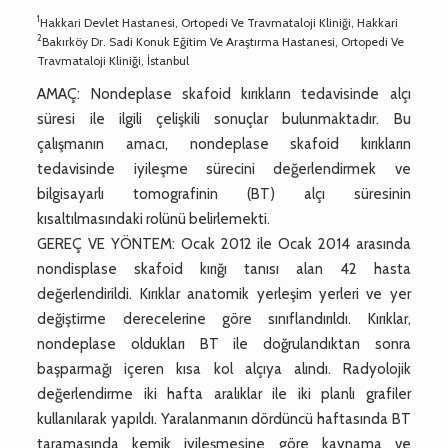
1
Hakkari Devlet Hastanesi, Ortopedi Ve Travmataloji Kliniği, Hakkari
2
Bakırköy Dr. Sadi Konuk Eğitim Ve Araştırma Hastanesi, Ortopedi Ve
Travmataloji Kliniği, İstanbul
AMAÇ: Nondeplase skafoid kırıkların tedavisinde alçı
süresi ile ilgili çelişkili sonuçlar bulunmaktadır. Bu
çalışmanın amacı, nondeplase skafoid kırıkların
tedavisinde iyileşme sürecini değerlendirmek ve
bilgisayarlı tomografinin (BT) alçı süresinin
kısaltılmasındaki rolünü belirlemekti.
GEREÇ VE YÖNTEM: Ocak 2012 ile Ocak 2014 arasında
nondisplase skafoid kırığı tanısı alan 42 hasta
değerlendirildi. Kırıklar anatomik yerleşim yerleri ve yer
değiştirme derecelerine göre sınıflandırıldı. Kırıklar,
nondeplase oldukları BT ile doğrulandıktan sonra
başparmağı içeren kısa kol alçıya alındı. Radyolojik
değerlendirme iki hafta aralıklar ile iki planlı grafiler
kullanılarak yapıldı. Yaralanmanın dördüncü haftasında BT
taramasında kemik iyileşmesine göre kaynama ve