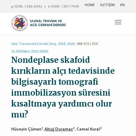
HOME
İLETİŞİM
EN
p-ISSN: 1306-696x | e-ISSN: 1307-7945
Navigas
Ulus Travma Acil Cerrahi Derg. 2018; 24(5):
468-473 | DOI:
10.5505/tjtes.2018.32069
Nondeplase skafoid
kırıkların alçı tedavisinde
bilgisayarlı tomografi
immobilizasyon süresini
kısaltmaya yardımcı olur
mu?
1
2
2
Hüseyin Çümen
,
Altuğ Duramaz
, Cemal Kural