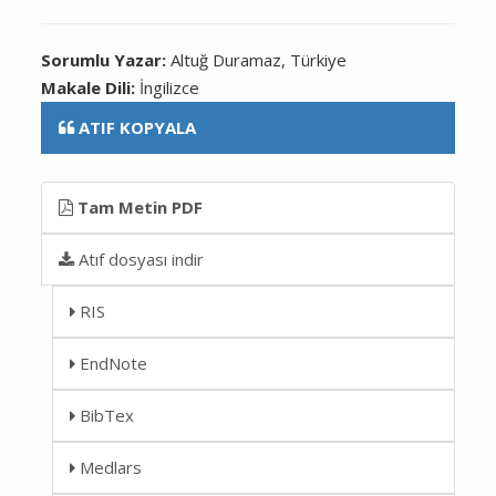
Sorumlu Yazar:
Altuğ Duramaz, Türkiye
Makale Dili:
İngilizce
ATIF KOPYALA
Tam Metin PDF
Atıf dosyası indir
RIS
EndNote
BibTex
Medlars