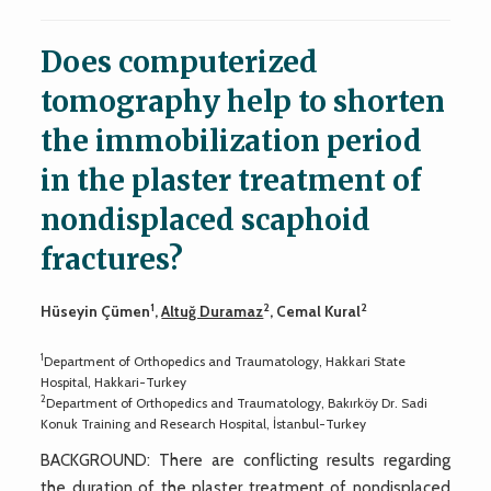
Does computerized
tomography help to shorten
the immobilization period
in the plaster treatment of
nondisplaced scaphoid
fractures?
1
2
2
Hüseyin Çümen
,
Altuğ Duramaz
, Cemal Kural
1
Department of Orthopedics and Traumatology, Hakkari State
Hospital, Hakkari-Turkey
2
Department of Orthopedics and Traumatology, Bakırköy Dr. Sadi
Konuk Training and Research Hospital, İstanbul-Turkey
BACKGROUND: There are conflicting results regarding
the duration of the plaster treatment of nondisplaced