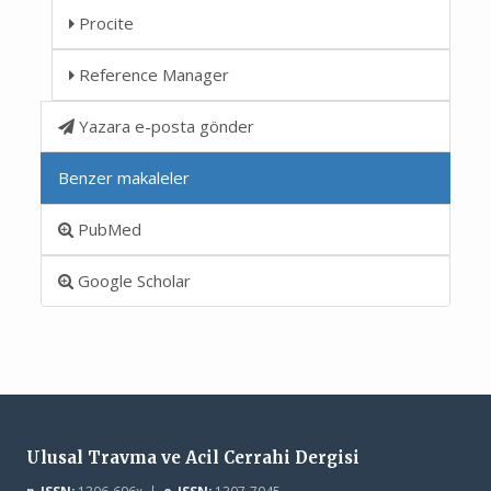
Procite
Reference Manager
Yazara e-posta gönder
Benzer makaleler
PubMed
Google Scholar
Ulusal Travma ve Acil Cerrahi Dergisi
p-ISSN:
1306-696x |
e-ISSN:
1307-7945