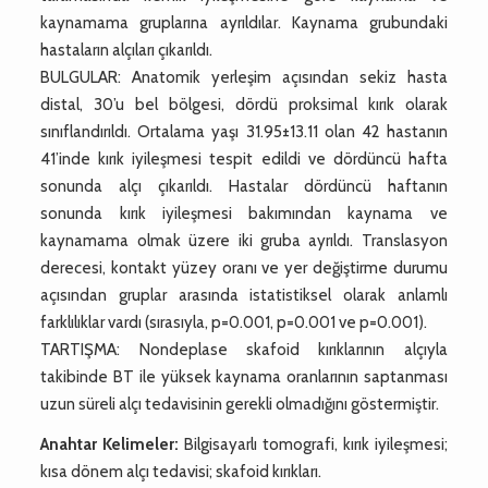
kaynamama gruplarına ayrıldılar. Kaynama grubundaki
hastaların alçıları çıkarıldı.
BULGULAR: Anatomik yerleşim açısından sekiz hasta
distal, 30’u bel bölgesi, dördü proksimal kırık olarak
sınıflandırıldı. Ortalama yaşı 31.95±13.11 olan 42 hastanın
41’inde kırık iyileşmesi tespit edildi ve dördüncü hafta
sonunda alçı çıkarıldı. Hastalar dördüncü haftanın
sonunda kırık iyileşmesi bakımından kaynama ve
kaynamama olmak üzere iki gruba ayrıldı. Translasyon
derecesi, kontakt yüzey oranı ve yer değiştirme durumu
açısından gruplar arasında istatistiksel olarak anlamlı
farklılıklar vardı (sırasıyla, p=0.001, p=0.001 ve p=0.001).
TARTIŞMA: Nondeplase skafoid kırıklarının alçıyla
takibinde BT ile yüksek kaynama oranlarının saptanması
uzun süreli alçı tedavisinin gerekli olmadığını göstermiştir.
Anahtar Kelimeler:
Bilgisayarlı tomografi, kırık iyileşmesi;
kısa dönem alçı tedavisi; skafoid kırıkları.