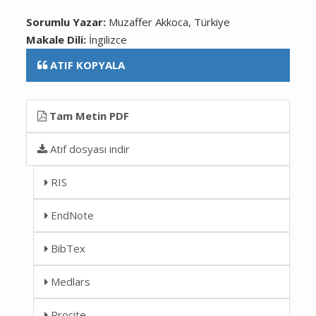
Sorumlu Yazar:
Muzaffer Akkoca, Türkiye
Makale Dili:
İngilizce
ATIF KOPYALA
Tam Metin PDF
Atıf dosyası indir
RIS
EndNote
BibTex
Medlars
Procite