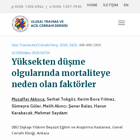
HOME
İLETİŞİM
EN
p-ISSN: 1306-696x | e-ISSN: 1307-7945
Navigas
Ulus Travma Acil Cerrahi Derg. 2018; 24(5):
445-449 | DOI:
10.5505/tjtes.2018.50724
Yüksekten düşme
olgularında mortaliteye
neden olan faktörler
Muzaffer Akkoca
, Serhat Tokgöz, Kerim Bora Yılmaz,
Sümeyra Güler, Melih Akıncı, Şener Balas, Harun
Karabacak, Mehmet Saydam
SBÜ Dışkapı Yıldırım Beyazıt Eğitim ve Araştırma Hastanesi, Genel
Cerrahi Kliniği, Ankara