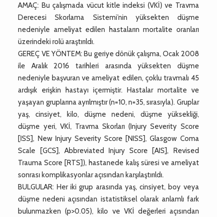
AMAÇ: Bu çalışmada vücut kitle indeksi (VKİ) ve Travma
Derecesi Skorlama Sistemi’nin yüksekten düşme
nedeniyle ameliyat edilen hastaların mortalite oranları
üzerindeki rolü araştırıldı.
GEREÇ VE YÖNTEM: Bu geriye dönük çalışma, Ocak 2008
ile Aralık 2016 tarihleri arasında yüksekten düşme
nedeniyle başvuran ve ameliyat edilen, çoklu travmalı 45
ardışık erişkin hastayı içermiştir. Hastalar mortalite ve
yaşayan gruplarına ayrılmıştır (n=10, n=35, sırasıyla). Gruplar
yaş, cinsiyet, kilo, düşme nedeni, düşme yüksekliği,
düşme yeri, VKİ, Travma Skorları (Injury Severity Score
[ISS], New Injury Severity Score [NISS], Glasgow Coma
Scale [GCS], Abbreviated Injury Score [AIS], Revised
Trauma Score [RTS]), hastanede kalış süresi ve ameliyat
sonrası komplikasyonlar açısından karşılaştırıldı.
BULGULAR: Her iki grup arasında yaş, cinsiyet, boy veya
düşme nedeni açısından istatistiksel olarak anlamlı fark
bulunmazken (p>0.05), kilo ve VKİ değerleri açısından