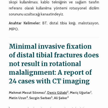
skopi kullanılması, kablo tekniğinin ve sağlam tarafın
referans olarak kullanılma yöntemi rotasyonel dizilim
sorununu azaltacağı kanaatindeyiz.
Anahtar Kelimeler:
BT, distal tibia kırığı, malrotasyon,
MİPO.
Minimal invasive fixation
of distal tibial fractures does
not result in rotational
malalignment: A report of
24 cases with CT imaging
1
2
1
Mehmet Mesut Sönmez
,
Deniz Gülabi
, Meriç Uğurlar
,
4
5
3
Metin Uzun
, Sezgin Sarban
, Ali Şeker
1