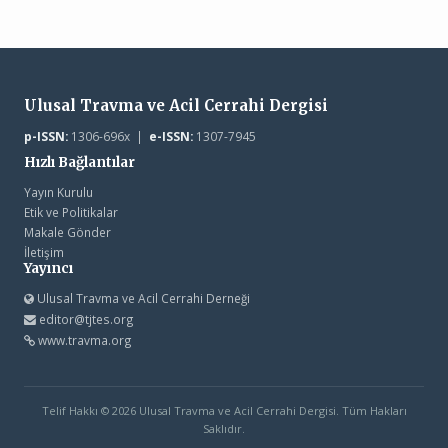
Ulusal Travma ve Acil Cerrahi Dergisi
p-ISSN:
1306-696x |
e-ISSN:
1307-7945
Hızlı Bağlantılar
Yayın Kurulu
Etik ve Politikalar
Makale Gönder
İletişim
Yayıncı
Ulusal Travma ve Acil Cerrahi Derneği
editor@tjtes.org
www.travma.org
Telif Hakkı © 2026 Ulusal Travma ve Acil Cerrahi Dergisi. Tüm Hakları
Saklıdır.