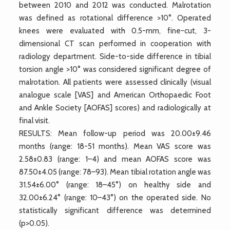
between 2010 and 2012 was conducted. Malrotation
was defined as rotational difference >10°. Operated
knees were evaluated with 0.5-mm, fine-cut, 3-
dimensional CT scan performed in cooperation with
radiology department. Side-to-side difference in tibial
torsion angle >10° was considered significant degree of
malrotation. All patients were assessed clinically (visual
analogue scale [VAS] and American Orthopaedic Foot
and Ankle Society [AOFAS] scores) and radiologically at
final visit.
RESULTS: Mean follow-up period was 20.00±9.46
months (range: 18-51 months). Mean VAS score was
2.58±0.83 (range: 1–4) and mean AOFAS score was
87.50±4.05 (range: 78–93). Mean tibial rotation angle was
31.54±6.00° (range: 18–45°) on healthy side and
32.00±6.24° (range: 10–43°) on the operated side. No
statistically significant difference was determined
(p>0.05).