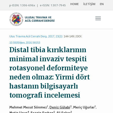
HOME
İLETİŞİM
EN
p-ISSN: 1306-696x | e-ISSN: 1307-7945
Navigas
Ulus Travma Acil Cerrahi Derg. 2017; 23(2):
144-149 | DOI:
10.5505/tjtes.2016.59153
Distal tibia kırıklarının
minimal invaziv tespiti
rotasyonel deformiteye
neden olmaz: Yirmi dört
hastanın bilgisayarlı
tomografi incelemesi
1
2
1
Mehmet Mesut Sönmez
,
Deniz Gülabi
, Meriç Uğurlar
,
4
5
3
Metin Uzun
, Sezgin Sarban
, Ali Şeker