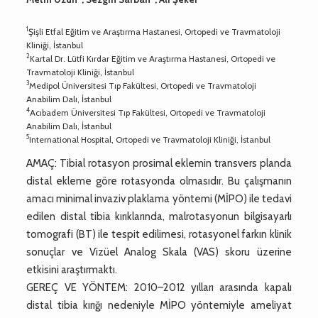
1
Şişli Etfal Eğitim ve Araştırma Hastanesi, Ortopedi ve Travmatoloji
Kliniği, İstanbul
2
Kartal Dr. Lütfi Kırdar Eğitim ve Araştırma Hastanesi, Ortopedi ve
Travmatoloji Kliniği, İstanbul
3
Medipol Üniversitesi Tıp Fakültesi, Ortopedi ve Travmatoloji
Anabilim Dalı, İstanbul
4
Acıbadem Üniversitesi Tıp Fakültesi, Ortopedi ve Travmatoloji
Anabilim Dalı, İstanbul
5
International Hospital, Ortopedi ve Travmatoloji Kliniği, İstanbul
AMAÇ: Tibial rotasyon prosimal eklemin transvers planda
distal ekleme göre rotasyonda olmasıdır. Bu çalışmanın
amacı minimal invaziv plaklama yöntemi (MİPO) ile tedavi
edilen distal tibia kırıklarında, malrotasyonun bilgisayarlı
tomografi (BT) ile tespit edilimesi, rotasyonel farkın klinik
sonuçlar ve Vizüel Analog Skala (VAS) skoru üzerine
etkisini araştırmaktı.
GEREÇ VE YÖNTEM: 2010–2012 yılları arasında kapalı
distal tibia kırığı nedeniyle MİPO yöntemiyle ameliyat