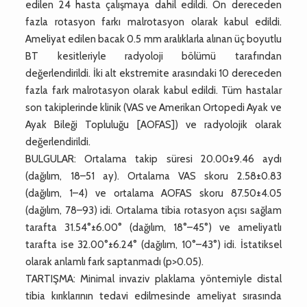
edilen 24 hasta çalışmaya dahil edildi. On dereceden
fazla rotasyon farkı malrotasyon olarak kabul edildi.
Ameliyat edilen bacak 0.5 mm aralıklarla alınan üç boyutlu
BT kesitleriyle radyoloji bölümü tarafından
değerlendirildi. İki alt ekstremite arasındaki 10 dereceden
fazla fark malrotasyon olarak kabul edildi. Tüm hastalar
son takiplerinde klinik (VAS ve Amerikan Ortopedi Ayak ve
Ayak Bileği Topluluğu [AOFAS]) ve radyolojik olarak
değerlendirildi.
BULGULAR: Ortalama takip süresi 20.00±9.46 aydı
(dağılım, 18–51 ay). Ortalama VAS skoru 2.58±0.83
(dağılım, 1–4) ve ortalama AOFAS skoru 87.50±4.05
(dağılım, 78–93) idi. Ortalama tibia rotasyon açısı sağlam
tarafta 31.54°±6.00° (dağılım, 18°–45°) ve ameliyatlı
tarafta ise 32.00°±6.24° (dağılım, 10°–43°) idi. İstatiksel
olarak anlamlı fark saptanmadı (p>0.05).
TARTIŞMA: Minimal invaziv plaklama yöntemiyle distal
tibia kırıklarının tedavi edilmesinde ameliyat sırasında