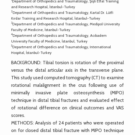
Department of Orthopedics and Traumatology, Şişli Etfal Training
and Research Hospital, İstanbul-Turkey
2
Department of Orthopedics and Traumatology, Kartal Dr. Lütfi
Kırdar Training and Research Hospital, İstanbul-Turkey
3
Department of Orthopedics and Traumatology, Medipol University
Faculty of Medicine, İstanbul-Turkey
4
Department of Orthopedics and Traumatology, Acıbadem
University Faculty of Medicine, İstanbul, Turkey
5
Department of Orthopedics and Traumatology, International
Hospital, İstanbul-Turkey
BACKGROUND: Tibial torsion is rotation of the proximal
versus the distal articular axis in the transverse plane.
This study used computed tomography (CT) to examine
rotational malalignment in the crus following use of
minimally invasive plate osteosynthesis (MIPO)
technique in distal tibial fractures and evaluated effect
of rotational difference on clinical outcomes and VAS
scores.
METHODS: Analysis of 24 patients who were operated
on for closed distal tibial fracture with MIPO technique