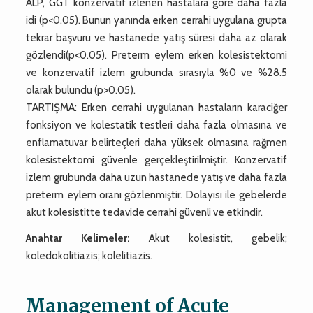
ALP, GGT konzervatif izlenen hastalara göre daha fazla
idi (p<0.05). Bunun yanında erken cerrahi uygulana grupta
tekrar başvuru ve hastanede yatış süresi daha az olarak
gözlendi(p<0.05). Preterm eylem erken kolesistektomi
ve konzervatif izlem grubunda sırasıyla %0 ve %28.5
olarak bulundu (p>0.05).
TARTIŞMA: Erken cerrahi uygulanan hastaların karaciğer
fonksiyon ve kolestatik testleri daha fazla olmasına ve
enflamatuvar belirteçleri daha yüksek olmasına rağmen
kolesistektomi güvenle gerçekleştirilmiştir. Konzervatif
izlem grubunda daha uzun hastanede yatış ve daha fazla
preterm eylem oranı gözlenmiştir. Dolayısı ile gebelerde
akut kolesistitte tedavide cerrahi güvenli ve etkindir.
Anahtar Kelimeler:
Akut kolesistit, gebelik;
koledokolitiazis; kolelitiazis.
Management of Acute