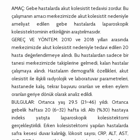
AMAÇ: Gebe hastalarda akut kolesistit tedavisi zordur. Bu
çalışmanın amacı merkezimizde akut kolesistit nedeniyle
ameliyat edilen gebe hastalarda laparoskopik
kolesistektominin etkinliğinin araştırılmasıdır.
GEREÇ VE YÖNTEM: 2010 ve 2018 yılları arasında
merkezimizde akut kolesistit nedeniyle tedavi edilen 20
hasta değerlendirmeye alındı. Bu hastalardan sadece bir
tanesi merkezimizde takiplerine gelmedi, kalan hastalar
çalışmaya alındı. Hastaların demografik özellikleri, akut
olesistit ile ilişkili radyolojik ve laboratuvar parametreleri,
hastanede kalış, tekrar başvuru oranları ve erken eylem
oranları geriye dönük olarak analiz edildi.
BULGULAR: Ortanca yaş 29.5 (21–46) yıldı. Ortanca
gebelik haftası 20 (6–32) hafta idi. Altı (%30) hastaya
indeks yatışta laparoskopik kolesistektomi
gerçekleştirildi. Erken kolesistektomi yapılan hastalarda
safra kesesi duvar kalınlığı, lökosit sayısı, CRP, ALT, AST,