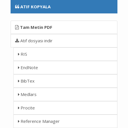
ATIF KOPYALA
Tam Metin PDF
Atıf dosyası indir
RIS
EndNote
BibTex
Medlars
Procite
Reference Manager