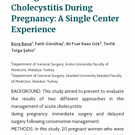
Cholecystitis During
Pregnancy: A Single Center
Experience
1
1
2
Bora Barut
, Fatih Gönültaş
, Ali Fuat Kaan Gök
, Tevfik
1
Tolga Şahin
1
Department of General Surgery, İnönü University Faculty of
Medicine, Malatya-Turkey
2
Department of General Surgery, İstanbul University İstanbul Faculty
of Medicine, İstanbul-Turkey
BACKGROUND: This study aimed to present to evaluate
the results of two different approaches in the
management of acute cholecystitis
during pregnancy: immediate surgery and delayed
surgery following conservative management.
METHODS: In this study, 20 pregnant women who were