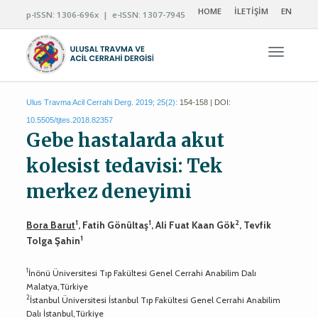
HOME
İLETİŞİM
EN
p-ISSN: 1306-696x | e-ISSN: 1307-7945
Navigas
Ulus Travma Acil Cerrahi Derg. 2019; 25(2):
154-158 | DOI:
10.5505/tjtes.2018.82357
Gebe hastalarda akut
kolesist tedavisi: Tek
merkez deneyimi
1
1
2
Bora Barut
, Fatih Gönültaş
, Ali Fuat Kaan Gök
, Tevfik
1
Tolga Şahin
1
İnönü Üniversitesi Tıp Fakültesi Genel Cerrahi Anabilim Dalı
Malatya,Türkiye
2
İstanbul Üniversitesi İstanbul Tıp Fakültesi Genel Cerrahi Anabilim
Dalı İstanbul,Türkiye