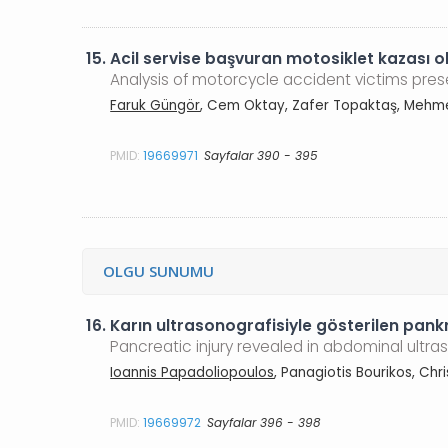
15.
Acil servise başvuran motosiklet kazası olg
Analysis of motorcycle accident victims pr
Faruk Güngör
, Cem Oktay, Zafer Topaktaş, Mehm
PMID:
19669971
Sayfalar 390 - 395
OLGU SUNUMU
16.
Karın ultrasonografisiyle gösterilen pan
Pancreatic injury revealed in abdominal ultra
Ioannis Papadoliopoulos
, Panagiotis Bourikos, Chr
PMID:
19669972
Sayfalar 396 - 398