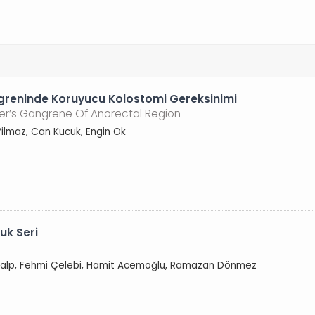
ngreninde Koruyucu Kolostomi Gereksinimi
ier’s Gangrene Of Anorectal Region
 Yilmaz, Can Kucuk, Engin Ok
uk Seri
manalp, Fehmi Çelebi, Hamit Acemoğlu, Ramazan Dönmez