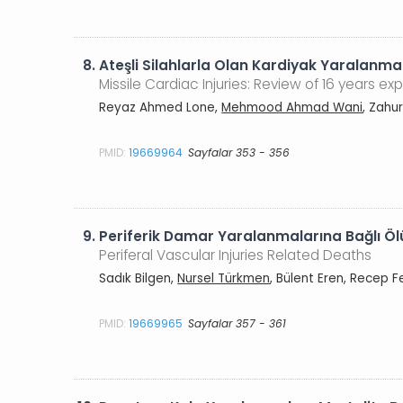
8.
Ateşli Silahlarla Olan Kardiyak Yaralanmal
Missile Cardiac Injuries: Review of 16 years ex
Reyaz Ahmed Lone,
Mehmood Ahmad Wani
, Zahu
PMID:
19669964
Sayfalar 353 - 356
9.
Periferik Damar Yaralanmalarına Bağlı Ö
Periferal Vascular Injuries Related Deaths
Sadık Bilgen,
Nursel Türkmen
, Bülent Eren, Recep 
PMID:
19669965
Sayfalar 357 - 361