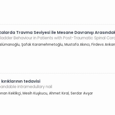
larda Travma Seviyesi ile Mesane Davranışı Arasındaki 
Bladder Behaviour in Patients with Post-Traumatic Spinal Cord
Müslümanoğlu, Şafak Karamehmetoğlu, Mustafa Akıncı, Firdevs Arıka
 kırıklarının tedavisi
pandable intramedullary nail
Kenan Keklikçi, Mesih Kuşkucu, Ahmet Kıral, Serdar Avşar