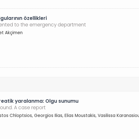
ularının özellikleri
esented to the emergency department
et Akçimen
kreatik yaralanma: Olgu sunumu
sound. A case report
istos Chloptsios, Georgios Ilias, Elias Moustakis, Vasilissa Karanas