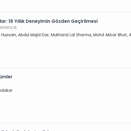
ar: 16 Yıllık Deneyimin Gözden Geçirilmesi
perience
r Hussain, Abdul Majid Dar, Mukhand Lal Sharma, Mohd Akbar Bhat,
lümler
Fedakar