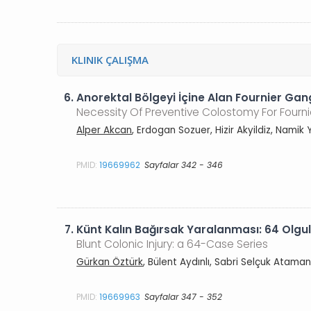
KLINIK ÇALIŞMA
6.
Anorektal Bölgeyi İçine Alan Fournier Ga
Necessity Of Preventive Colostomy For Fourn
Alper Akcan
, Erdogan Sozuer, Hizir Akyildiz, Namik
PMID:
19669962
Sayfalar 342 - 346
7.
Künt Kalın Bağırsak Yaralanması: 64 Olgul
Blunt Colonic Injury: a 64-Case Series
Gürkan Öztürk
, Bülent Aydınlı, Sabri Selçuk Ata
PMID:
19669963
Sayfalar 347 - 352