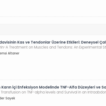
davisinin Kas ve Tendonlar Üzerine Etkileri: Deneysel Ça
rin-A Treatment on Muscles and Tendons: An Experimental S
emsi Altaner
rın İçi Enfeksiyon Modelinde TNF-Alfa Düzeyleri ve Sa
ransfusion on TNF-alpha levels and Survival in an Intraabdo
nder Sayek