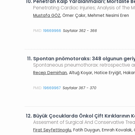
10.
Penetran Kalp Yaralanmaları; Mortalite Beli
Penetrating Cardiac Injuries; Analysis of The Mo
Mustafa GÖZ
, Ömer Çakır, Mehmet Nesimi Eren
PMID:
19669966
Sayfalar 362 - 366
11.
Spontan pnömotoraks: 348 olgunun geriy
Spontaneous pneumothorax: retrospective an
Recep Demirhan
, Altuğ Koşar, Hatice Eryiğit, Hak
PMID:
19669967
Sayfalar 367 - 370
12.
Büyük Çocuklarda Önkol Çift Kırıklarının 
Assesment of Surgical And Conservative Treat
Firat Seyfettinoglu
, Fatih Duygun, Emrah Kovalak, 