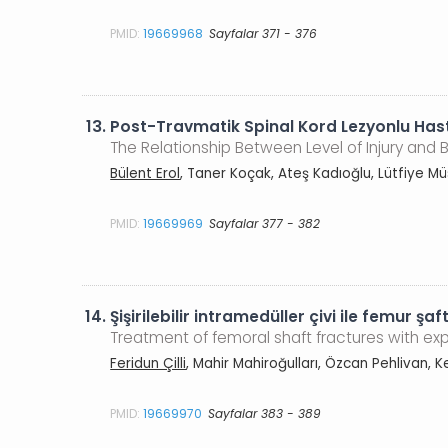
PMID:
19669968
Sayfalar 371 - 376
13.
Post-Travmatik Spinal Kord Lezyonlu Hasta
The Relationship Between Level of Injury and 
Bülent Erol
, Taner Koçak, Ateş Kadıoğlu, Lütfiye 
PMID:
19669969
Sayfalar 377 - 382
14.
Şişirilebilir intramedüller çivi ile femur şaft
Treatment of femoral shaft fractures with ex
Feridun Çilli
, Mahir Mahiroğulları, Özcan Pehlivan, 
PMID:
19669970
Sayfalar 383 - 389