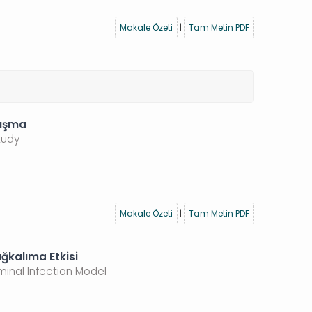
Makale Özeti
|
Tam Metin PDF
lışma
tudy
Makale Özeti
|
Tam Metin PDF
ğkalıma Etkisi
minal Infection Model