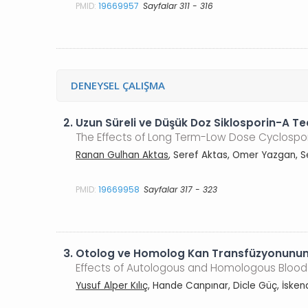
PMID:
19669957
Sayfalar 311 - 316
DENEYSEL ÇALIŞMA
2.
Uzun Süreli ve Düşük Doz Siklosporin-A Te
The Effects of Long Term-Low Dose Cyclospo
Ranan Gulhan Aktas
, Seref Aktas, Omer Yazgan, S
PMID:
19669958
Sayfalar 317 - 323
3.
Otolog ve Homolog Kan Transfüzyonunun Ka
Effects of Autologous and Homologous Blood T
Yusuf Alper Kılıç
, Hande Canpınar, Dicle Güç, İske