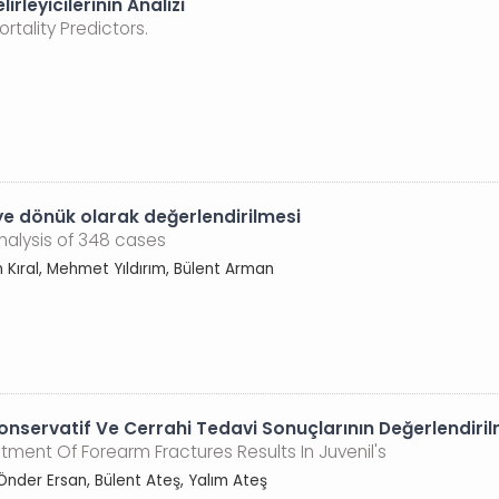
rleyicilerinin Analizi
rtality Predictors.
e dönük olarak değerlendirilmesi
alysis of 348 cases
an Kıral, Mehmet Yıldırım, Bülent Arman
Konservatif Ve Cerrahi Tedavi Sonuçlarının Değerlendiri
ment Of Forearm Fractures Results In Juvenil's
Önder Ersan, Bülent Ateş, Yalım Ateş