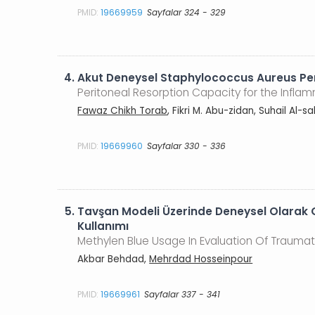
PMID:
19669959
Sayfalar 324 - 329
4.
Akut Deneysel Staphylococcus Aureus Per
Peritoneal Resorption Capacity for the Infla
Fawaz Chikh Torab
, Fikri M. Abu-zidan, Suhail Al-
PMID:
19669960
Sayfalar 330 - 336
5.
Tavşan Modeli Üzerinde Deneysel Olarak G
Kullanımı
Methylen Blue Usage In Evaluation Of Traumatic
Akbar Behdad,
Mehrdad Hosseinpour
PMID:
19669961
Sayfalar 337 - 341