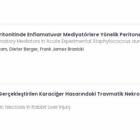
itonitinde Enflamatuvar Mediyatörlere Yönelik Periton
mmatory Mediators in Acute Experimental Staphylococcus aure
salam, Dieter Berger, Frank James Branicki
erçekleştirilen Karaciğer Hasarındaki Travmatik Nekro
 Necrosis In Rabbit Liver Injury