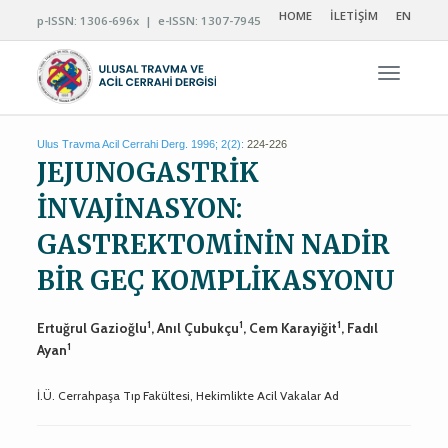
HOME
İLETİŞİM
EN
p-ISSN: 1306-696x | e-ISSN: 1307-7945
Navigas
Ulus Travma Acil Cerrahi Derg. 1996; 2(2):
224-226
JEJUNOGASTRİK
İNVAJİNASYON:
GASTREKTOMİNİN NADİR
BİR GEÇ KOMPLİKASYONU
1
1
1
Ertuğrul Gazioğlu
, Anıl Çubukçu
, Cem Karayiğit
, Fadıl
1
Ayan
İ.Ü. Cerrahpaşa Tıp Fakültesi, Hekimlikte Acil Vakalar Ad