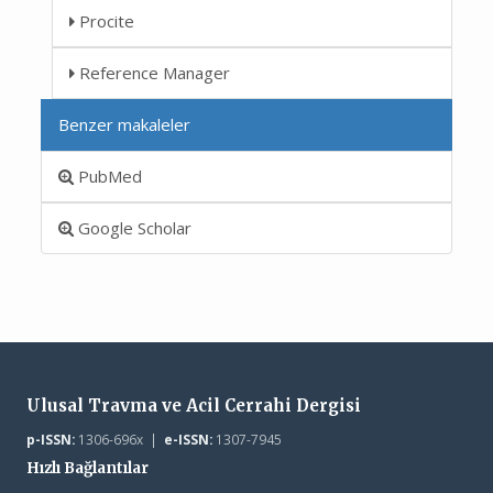
Procite
Reference Manager
Benzer makaleler
PubMed
Google Scholar
Ulusal Travma ve Acil Cerrahi Dergisi
p-ISSN:
1306-696x |
e-ISSN:
1307-7945
Hızlı Bağlantılar