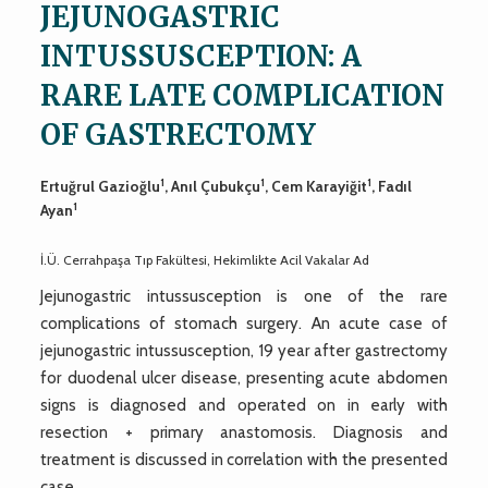
JEJUNOGASTRIC
INTUSSUSCEPTION: A
RARE LATE COMPLICATION
OF GASTRECTOMY
1
1
1
Ertuğrul Gazioğlu
, Anıl Çubukçu
, Cem Karayiğit
, Fadıl
1
Ayan
İ.Ü. Cerrahpaşa Tıp Fakültesi, Hekimlikte Acil Vakalar Ad
Jejunogastric intussusception is one of the rare
complications of stomach surgery. An acute case of
jejunogastric intussusception, 19 year after gastrectomy
for duodenal ulcer disease, presenting acute abdomen
signs is diagnosed and operated on in early with
resection + primary anastomosis. Diagnosis and
treatment is discussed in correlation with the presented
case.