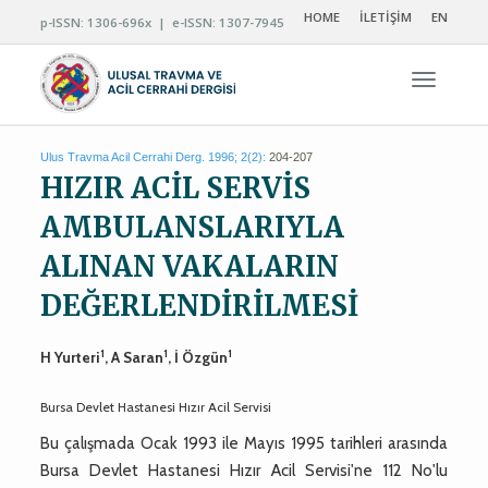
HOME
İLETİŞİM
EN
p-ISSN: 1306-696x | e-ISSN: 1307-7945
Navigas
Ulus Travma Acil Cerrahi Derg. 1996; 2(2):
204-207
HIZIR ACİL SERVİS
AMBULANSLARIYLA
ALINAN VAKALARIN
DEĞERLENDİRİLMESİ
1
1
1
H Yurteri
, A Saran
, İ Özgün
Bursa Devlet Hastanesi Hızır Acil Servisi
Bu çalışmada Ocak 1993 ile Mayıs 1995 tarihleri arasında
Bursa Devlet Hastanesi Hızır Acil Servisi'ne 112 No'lu