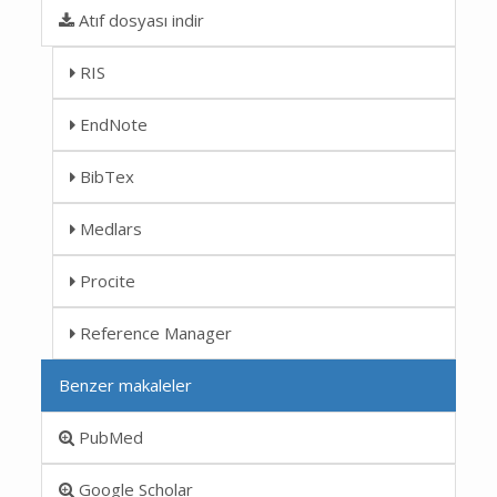
Atıf dosyası indir
RIS
EndNote
BibTex
Medlars
Procite
Reference Manager
Benzer makaleler
PubMed
Google Scholar