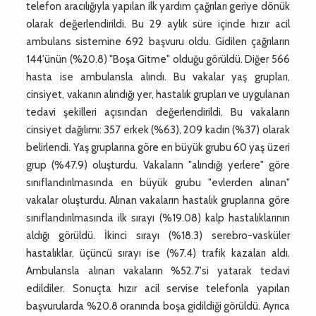
telefon aracılığıyla yapılan ilk yardım çağrıları geriye dönük
olarak değerlendirildi. Bu 29 aylık süre içinde hızır acil
ambulans sistemine 692 başvuru oldu. Gidilen çağrıların
144'ünün (%20.8) "Boşa Gitme" olduğu görüldü. Diğer 566
hasta ise ambulansla alındı. Bu vakalar yaş grupları,
cinsiyet, vakanın alındığı yer, hastalık grupları ve uygulanan
tedavi şekilleri açısından değerlendirildi. Bu vakaların
cinsiyet dağılımı: 357 erkek (%63), 209 kadın (%37) olarak
belirlendi. Yaş gruplarına göre en büyük grubu 60 yaş üzeri
grup (%47.9) oluşturdu. Vakaların "alındığı yerlere" göre
sınıflandırılmasında en büyük grubu "evlerden alınan"
vakalar oluşturdu. Alınan vakaların hastalık gruplarına göre
sınıflandırılmasında ilk sırayı (%19.08) kalp hastalıklarının
aldığı görüldü. İkinci sırayı (%18.3) serebro-vasküler
hastalıklar, üçüncü sırayı ise (%7.4) trafik kazaları aldı.
Ambulansla alınan vakaların %52.7'si yatarak tedavi
edildiler. Sonuçta hızır acil servise telefonla yapılan
başvurularda %20.8 oranında boşa gidildiği görüldü. Ayrıca