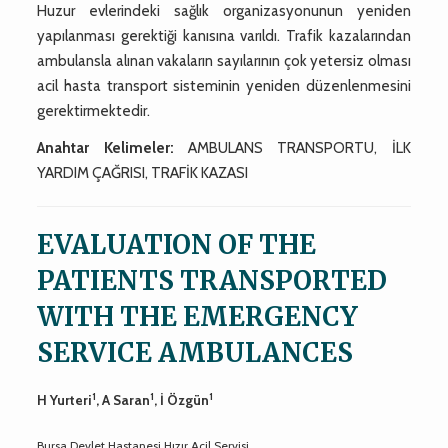
Huzur evlerindeki sağlık organizasyonunun yeniden
yapılanması gerektiği kanısına varıldı. Trafik kazalarından
ambulansla alınan vakaların sayılarının çok yetersiz olması
acil hasta transport sisteminin yeniden düzenlenmesini
gerektirmektedir.
Anahtar Kelimeler:
AMBULANS TRANSPORTU, İLK
YARDIM ÇAĞRISI, TRAFİK KAZASI
EVALUATION OF THE
PATIENTS TRANSPORTED
WITH THE EMERGENCY
SERVICE AMBULANCES
1
1
1
H Yurteri
, A Saran
, İ Özgün
Bursa Devlet Hastanesi Hızır Acil Servisi