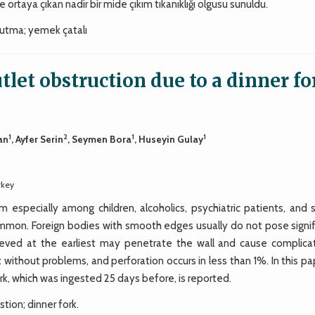
taya çıkan nadir bir mide çıkım tıkanıklığı olgusu sunuldu.
 yutma; yemek çatalı
let obstruction due to a dinner fo
1
2
1
1
an
, Ayfer Serin
, Seymen Bora
, Huseyin Gulay
rkey
specially among children, alcoholics, psychiatric patients, and s
ncommon. Foreign bodies with smooth edges usually do not pose signi
rieved at the earliest may penetrate the wall and cause complicat
t without problems, and perforation occurs in less than 1%. In this pa
ork, which was ingested 25 days before, is reported.
tion; dinner fork.