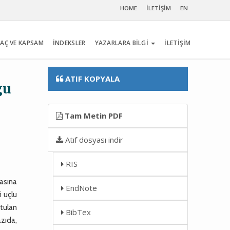
HOME
İLETİŞİM
EN
AÇ VE KAPSAM
İNDEKSLER
YAZARLARA BİLGİ
İLETİŞİM
ATIF KOPYALA
gu
Tam Metin PDF
Atıf dosyası indir
RIS
masına
EndNote
i uçlu
utulan
BibTex
zıda,