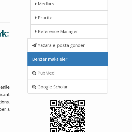
Medlars
Procite
Reference Manager
rk:
Yazara e-posta gönder
Benzer makaleler
PubMed
Google Scholar
enile
ficant
ions.
per, a