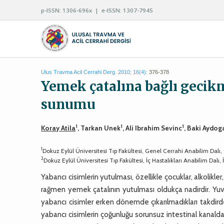
p-ISSN: 1306-696x | e-ISSN: 1307-7945
Ulus Travma Acil Cerrahi Derg. 2010; 16(4):
376-378
Yemek çatalına bağlı gecikm
sunumu
1
1
1
Koray Atila
, Tarkan Unek
, Ali Ibrahim Sevinc
, Baki Aydog
1
Dokuz Eylül Üniversitesi Tıp Fakültesi, Genel Cerrahi Anabilim Dalı, 
2
Dokuz Eylül Üniversitesi Tıp Fakültesi, İç Hastalıkları Anabilim Dalı, 
Yabancı cisimlerin yutulması, özellikle çocuklar, alkolikler
rağmen yemek çatalının yutulması oldukça nadirdir. Yuva
yabancı cisimler erken dönemde çıkarılmadıkları takdird
yabancı cisimlerin çoğunluğu sorunsuz intestinal kana