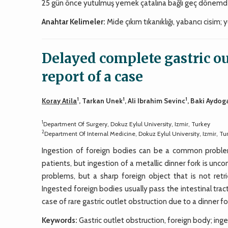
25 gün önce yutulmuş yemek çatalına bağlı geç dönemde or
Anahtar Kelimeler:
Mide çıkım tıkanıklığı, yabancı cisim;
Delayed complete gastric out
report of a case
1
1
1
Koray Atila
, Tarkan Unek
, Ali Ibrahim Sevinc
, Baki Aydog
1
Department Of Surgery, Dokuz Eylul University, Izmir, Turkey
2
Department Of Internal Medicine, Dokuz Eylul University, Izmir, Tu
Ingestion of foreign bodies can be a common problem e
patients, but ingestion of a metallic dinner fork is u
problems, but a sharp foreign object that is not ret
Ingested foreign bodies usually pass the intestinal trac
case of rare gastric outlet obstruction due to a dinner f
Keywords:
Gastric outlet obstruction, foreign body; inges