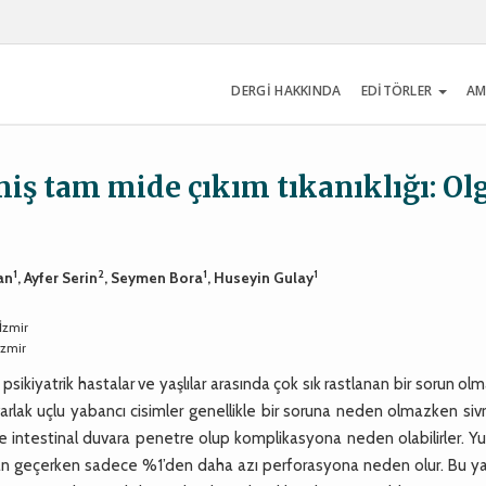
DERGİ HAKKINDA
EDİTÖRLER
AM
iş tam mide çıkım tıkanıklığı: Ol
1
2
1
1
an
, Ayfer Serin
, Seymen Bora
, Huseyin Gulay
İzmir
İzmir
, psikiyatrik hastalar ve yaşlılar arasında çok sık rastlanan bir sorun ol
rlak uçlu yabancı cisimler genellikle bir soruna neden olmazken sivr
e intestinal duvara penetre olup komplikasyona neden olabilirler. Y
ldan geçerken sadece %1’den daha azı perforasyona neden olur. Bu ya