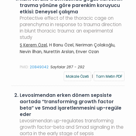
travma yönüne göre parenkim koruyucu
etkisi: Deneysel çalışma
Protective effect of the thoracic cage on
parenchyma in response to trauma direction
in blunt thoracic trauma: an experimental
study
Ş Kerem Özel
, H Banu Özel, Neriman Çolakoğlu,
Nevin İlhan, Nurettin Arslan, Enver Ozan
PMID:
20849042
Sayfalar 287 - 292
Makale Özeti
|
Tam Metin PDF
2.
Levosimendan erken dönem sepsiste
aortada “transforming growth factor
beta” ve Smad işaretlenmesini up-regüle
eder
Levosimendan up-regulates transforming
growth factor-beta and Smad signaling in the
aorta in the early stage of sepsis