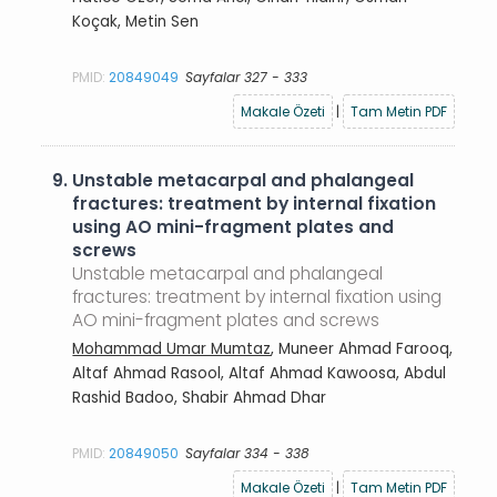
Koçak, Metin Sen
PMID:
20849049
Sayfalar 327 - 333
Makale Özeti
|
Tam Metin PDF
9.
Unstable metacarpal and phalangeal
fractures: treatment by internal fixation
using AO mini-fragment plates and
screws
Unstable metacarpal and phalangeal
fractures: treatment by internal fixation using
AO mini-fragment plates and screws
Mohammad Umar Mumtaz
, Muneer Ahmad Farooq,
Altaf Ahmad Rasool, Altaf Ahmad Kawoosa, Abdul
Rashid Badoo, Shabir Ahmad Dhar
PMID:
20849050
Sayfalar 334 - 338
Makale Özeti
|
Tam Metin PDF