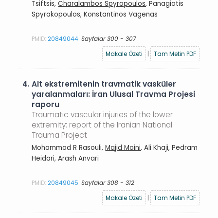
Tsiftsis,
Charalambos Spyropoulos
, Panagiotis
Spyrakopoulos, Konstantinos Vagenas
PMID:
20849044
Sayfalar 300 - 307
Makale Özeti
|
Tam Metin PDF
4.
Alt ekstremitenin travmatik vasküler
yaralanmaları: İran Ulusal Travma Projesi
raporu
Traumatic vascular injuries of the lower
extremity: report of the Iranian National
Trauma Project
Mohammad R Rasouli,
Majid Moini
, Ali Khaji, Pedram
Heidari, Arash Anvari
PMID:
20849045
Sayfalar 308 - 312
Makale Özeti
|
Tam Metin PDF