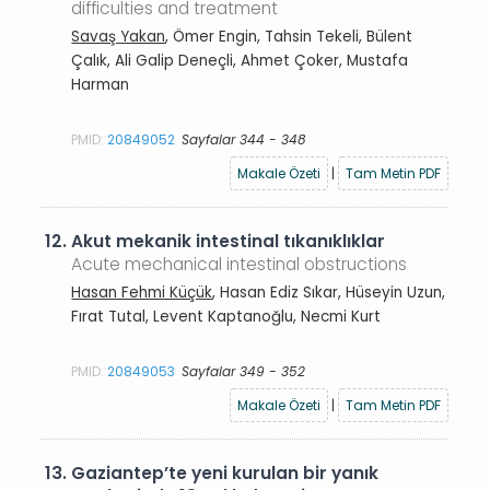
difficulties and treatment
Savaş Yakan
, Ömer Engin, Tahsin Tekeli, Bülent
Çalık, Ali Galip Deneçli, Ahmet Çoker, Mustafa
Harman
PMID:
20849052
Sayfalar 344 - 348
Makale Özeti
|
Tam Metin PDF
12.
Akut mekanik intestinal tıkanıklıklar
Acute mechanical intestinal obstructions
Hasan Fehmi Küçük
, Hasan Ediz Sıkar, Hüseyin Uzun,
Fırat Tutal, Levent Kaptanoğlu, Necmi Kurt
PMID:
20849053
Sayfalar 349 - 352
Makale Özeti
|
Tam Metin PDF
13.
Gaziantep’te yeni kurulan bir yanık