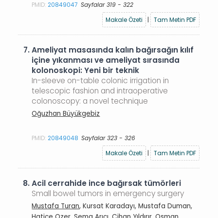
PMID:
20849047
Sayfalar 319 - 322
Makale Özeti
|
Tam Metin PDF
7.
Ameliyat masasında kalın bağırsağın kılıf
içine yıkanması ve ameliyat sırasında
kolonoskopi: Yeni bir teknik
In-sleeve on-table colonic irrigation in
telescopic fashion and intraoperative
colonoscopy: a novel technique
Oğuzhan Büyükgebiz
PMID:
20849048
Sayfalar 323 - 326
Makale Özeti
|
Tam Metin PDF
8.
Acil cerrahide ince bağırsak tümörleri
Small bowel tumors in emergency surgery
Mustafa Turan
, Kursat Karadayı, Mustafa Duman,
Hatice Ozer, Sema Arıcı, Cihan Yıldırır, Osman