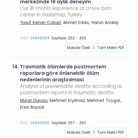
merkezinde 18 aylık deneyim
Our 18-month experience at a new burn
center in Gaziantep, Turkey
Yusuf Kenan Coban
, Ahmet Erkılıc, Harun Analay
PMID:
20849054
Sayfalar 353 - 356
Makale Özeti
|
Tam Metin PDF
14.
Travmatik ölümlerde postmortem
raporlara göre önlenebilir ölüm
nedenlerinin araştırılması
Analysis of preventable deaths according to
postmortem reports in traumatic deaths
Murat Durusu
, Mehmet Eryılmaz, Mehmet Toygar,
Ersin Baysal
PMID:
20849055
Sayfalar 357 - 362
Makale Özeti
|
Tam Metin PDF