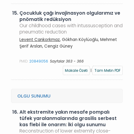
15.
Çocukluk çağı invajinasyon olgularımız ve
pnömatik redüksiyon
Our childhood cases with intussusception and
pneumatic reduction
Levent Cankorkmaz
, Gökhan Köylüoğlu, Mehmet
Şerif Arslan, Cengiz Güney
PMID:
20849056
Sayfalar 363 - 366
Makale Özeti
|
Tam Metin PDF
OLGU SUNUMU
16.
Alt ekstremite yakın mesafe pompalı
tüfek yaralanmalarında grasilis serbest
kas flebi ile onarım: İki olgu sunumu
Reconstruction of lower extremity close-