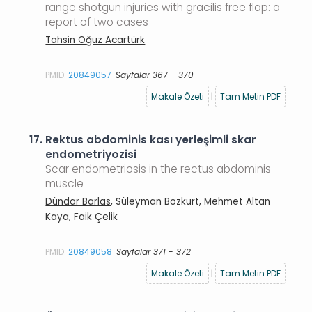
range shotgun injuries with gracilis free flap: a
report of two cases
Tahsin Oğuz Acartürk
PMID:
20849057
Sayfalar 367 - 370
Makale Özeti
|
Tam Metin PDF
17.
Rektus abdominis kası yerleşimli skar
endometriyozisi
Scar endometriosis in the rectus abdominis
muscle
Dündar Barlas
, Süleyman Bozkurt, Mehmet Altan
Kaya, Faik Çelik
PMID:
20849058
Sayfalar 371 - 372
Makale Özeti
|
Tam Metin PDF