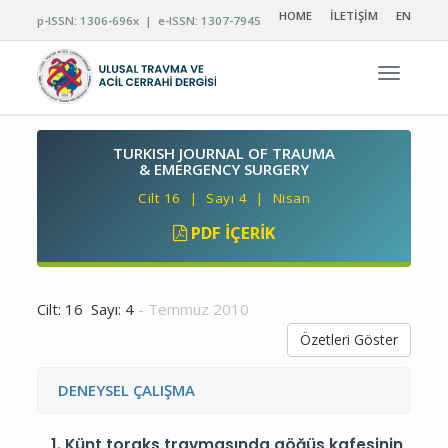
HOME
İLETİŞİM
EN
p-ISSN: 1306-696x | e-ISSN: 1307-7945
Navigas
TURKISH JOURNAL OF TRAUMA
& EMERGENCY SURGERY
Cilt 16 | Sayı 4 | Nisan
PDF İÇERIK
Cilt: 16 Sayı: 4
- Temmuz 2010
Özetleri Göster
DENEYSEL ÇALIŞMA
1.
Künt toraks travmasında göğüs kafesinin