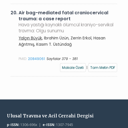
20.
Air bag-mediated fatal craniocervical
trauma: a case report
Hava yastığı kaynaklı ölümcül kraniyo-servikal
travma: Olgu sunumu
Yalçın Büyük
, Ibrahim Üzün, Zerrin Erkol, Hasan
Ağrıtmış, Kasım T. Üstündağ
PMID:
20849061
Sayfalar 379 - 381
Makale Özeti
|
Tam Metin PDF
Ulusal Travma ve Acil Cerrahi Dergisi
p-ISSN:
1306-696x |
e-ISSN:
1307-7945