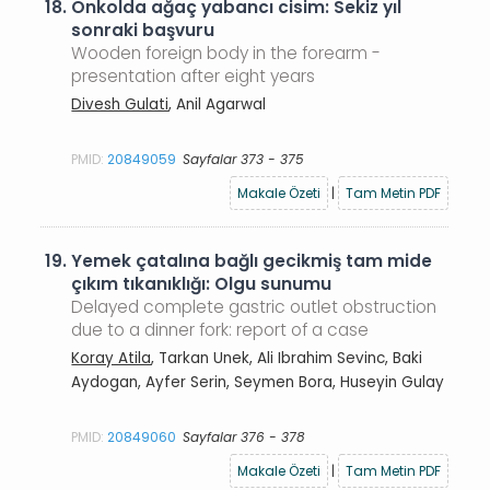
18.
Önkolda ağaç yabancı cisim: Sekiz yıl
sonraki başvuru
Wooden foreign body in the forearm -
presentation after eight years
Divesh Gulati
, Anil Agarwal
PMID:
20849059
Sayfalar 373 - 375
Makale Özeti
|
Tam Metin PDF
19.
Yemek çatalına bağlı gecikmiş tam mide
çıkım tıkanıklığı: Olgu sunumu
Delayed complete gastric outlet obstruction
due to a dinner fork: report of a case
Koray Atila
, Tarkan Unek, Ali Ibrahim Sevinc, Baki
Aydogan, Ayfer Serin, Seymen Bora, Huseyin Gulay
PMID:
20849060
Sayfalar 376 - 378
Makale Özeti
|
Tam Metin PDF