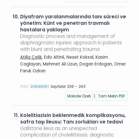
10.
Diyafram yaralanmalarında tanı süreci ve
yönetim: Künt ve penetran travmalı
hastalara yaklaşım
Diagnostic process and management of
diaphragmatic injuries: approach in patients
with blunt and penetrating trauma
Atilla Çelik
, Ediz Altinli, Neset Koksal, Kasim
Caglayan, Mehmet Ali Uzun, Dogan Erdogan, Omer
Faruk Ozkan
PMID:
20849051
Sayfalar 339 - 343
Makale Özeti
|
Tam Metin PDF
11.
Kolelitiazisin beklenmedik komplikasyonu,
safra taşı ileusu: Tanı zorlukları ve tedavi
Gallstone ileus as an unexpected
complication of cholelithiasis: diagnostic