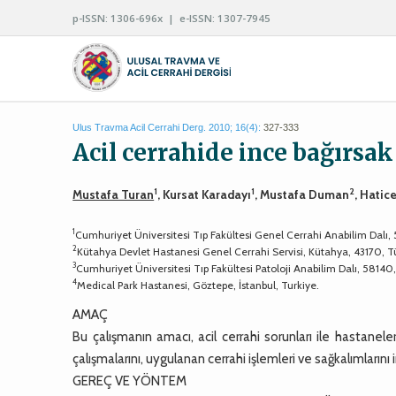
p-ISSN: 1306-696x | e-ISSN: 1307-7945
Ulus Travma Acil Cerrahi Derg. 2010; 16(4):
327-333
Acil cerrahide ince bağırsa
1
1
2
Mustafa Turan
, Kursat Karadayı
, Mustafa Duman
, Hatic
1
Cumhuriyet Üniversitesi Tıp Fakültesi Genel Cerrahi Anabilim Dalı, 
2
Kütahya Devlet Hastanesi Genel Cerrahi Servisi, Kütahya, 43170, T
3
Cumhuriyet Üniversitesi Tıp Fakültesi Patoloji Anabilim Dalı, 58140,
4
Medical Park Hastanesi, Göztepe, İstanbul, Turkiye.
AMAÇ
Bu çalışmanın amacı, acil cerrahi sorunları ile hastanel
çalışmalarını, uygulanan cerrahi işlemleri ve sağkalımlarını
GEREÇ VE YÖNTEM