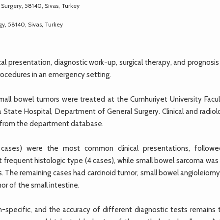
Surgery, 58140, Sivas, Turkey
y, 58140, Sivas, Turkey
al presentation, diagnostic work-up, surgical therapy, and prognosis
procedures in an emergency setting.
mall bowel tumors were treated at the Cumhuriyet University Facul
State Hospital, Department of General Surgery. Clinical and radiolo
y from the department database.
(5 cases) were the most common clinical presentations, follow
 frequent histologic type (4 cases), while small bowel sarcoma was
. The remaining cases had carcinoid tumor, small bowel angioleiom
 of the small intestine.
specific, and the accuracy of different diagnostic tests remains 