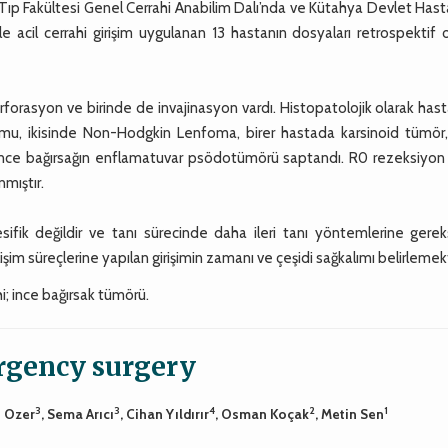
 Tıp Fakültesi Genel Cerrahi Anabilim Dalı’nda ve Kütahya Devlet Has
e acil cerrahi girişim uygulanan 13 hastanın dosyaları retrospektif 
erforasyon ve birinde de invajinasyon vardı. Histopatolojik olarak hast
u, ikisinde Non-Hodgkin Lenfoma, birer hastada karsinoid tümör,
nce bağırsağın enflamatuvar psödotümörü saptandı. R0 rezeksiyon 
mıştır.
esifik değildir ve tanı sürecinde daha ileri tanı yöntemlerine gere
işim süreçlerine yapılan girişimin zamanı ve çeşidi sağkalımı belirlemek
i; ince bağırsak tümörü.
rgency surgery
3
3
4
2
1
e Ozer
, Sema Arıcı
, Cihan Yıldırır
, Osman Koçak
, Metin Sen