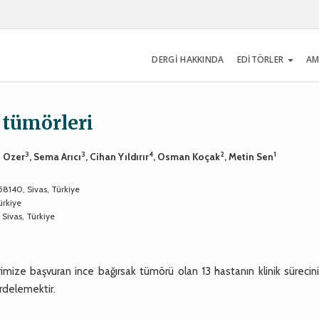
DERGİ HAKKINDA
EDİTÖRLER
AM
k tümörleri
3
3
4
2
1
e Ozer
, Sema Arıcı
, Cihan Yıldırır
, Osman Koçak
, Metin Sen
58140, Sivas, Türkiye
ürkiye
 Sivas, Türkiye
erimize başvuran ince bağırsak tümörü olan 13 hastanın klinik sürecini
 irdelemektir.