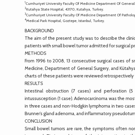
1
Cumhuriyet University Faculty Of Medicine Department Of General 
2
Kutahya State Hospital, 43170, Kutahya, Turkey.
3
Cumhuriyet University Faculty Of Medicine Department Of Patholog
4
Medical Park Hospital, Goztepe, Istanbul, Turkey.
BACKGROUND
The aim of the present study was to describe the clinic
patients with small bowel tumor admitted for surgical 
METHODS
From 1996 to 2008, 13 consecutive surgical cases of s
Medicine, Department of General Surgery, and Kütahya 
charts of these patients were reviewed retrospectivel
RESULTS
Intestinal obstruction (7 cases) and perforation 
intussusception (1 case). Adenocarcinoma was the most
in three cases and non-Hodgkin lymphoma in two cases
Brunner’s gland adenoma, and inflammatory pseudotumor
CONCLUSION
Small bowel tumors are rare, the symptoms often non-