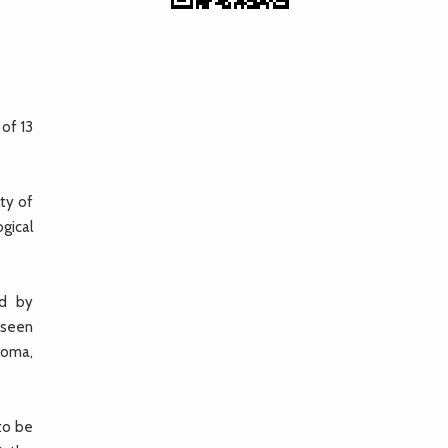
 of 13
ty of
gical
ed by
 seen
yoma,
to be