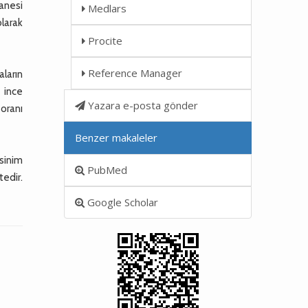
tanesi
Medlars
olarak
Procite
Reference Manager
aların
 ince
Yazara e-posta gönder
oranı
Benzer makaleler
ksinim
PubMed
tedir.
Google Scholar