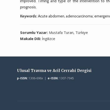
improved. Timing and type of the intervention to the
prognosis.
Keywords:
Acute abdomen, adenocarcinoma; emergency 
Sorumlu Yazar:
Mustafa Turan, Türkiye
Makale Dili:
İngilizce
Ulusal Travma ve Acil Cerrahi Dergisi
p-ISSN:
1306-696x |
e-ISSN:
1307-7945