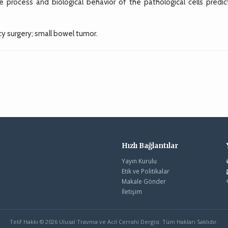
 process and biological behavior of the pathological cells predic
surgery; small bowel tumor.
Hızlı Bağlantılar
Yayın Kurulu
Etik ve Politikalar
Makale Gönder
İletişim
Telif Hakkı © 2026 Ulusal Travma ve Acil Cerrahi Dergisi. Tüm Hakları Saklıdır.