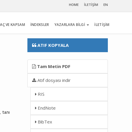
HOME
İLETİŞİM
EN
AÇ VE KAPSAM
İNDEKSLER
YAZARLARA BİLGİ
İLETİŞİM
ATIF KOPYALA
Tam Metin PDF
Atıf dosyası indir
RIS
EndNote
, tanı
BibTex