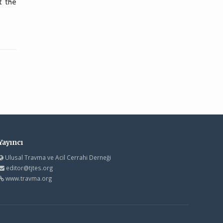
t the
Yayıncı
Ulusal Travma ve Acil Cerrahi Derneği
editor@tjtes.org
www.travma.org