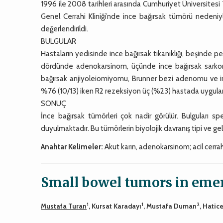
1996 ile 2008 tarihleri arasında Cumhuriyet Üniversitesi
Genel Cerrahi Kliniği’nde ince bağırsak tümörü nedeniyl
değerlendirildi.
BULGULAR
Hastaların yedisinde ince bağırsak tıkanıklığı, beşinde p
dördünde adenokarsinom, üçünde ince bağırsak sarkom
bağırsak anjiyoleiomiyomu, Brunner bezi adenomu ve i
%76 (10/13) iken R2 rezeksiyon üç (%23) hastada uygulan
SONUÇ
İnce bağırsak tümörleri çok nadir görülür. Bulguları sp
duyulmaktadır. Bu tümörlerin biyolojik davranış tipi ve gel
Anahtar Kelimeler:
Akut karın, adenokarsinom; acil cerrah
Small bowel tumors in eme
1
1
2
Mustafa Turan
, Kursat Karadayı
, Mustafa Duman
, Hatic