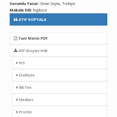
Sorumlu Yazar:
Sinan Soylu, Türkiye
Makale Dili:
İngilizce
ATIF KOPYALA
Tam Metin PDF
Atıf dosyası indir
RIS
EndNote
BibTex
Medlars
Procite