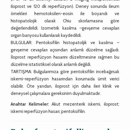
iloprost ve 120 dk reperfüzyon). Deney sonunda ileum
örnekleri hemotoksilen-eosin ile boyandı ve
histopatolojik olarak Chiu skorlamasına göre
değerlendirildi. Izometrik kasılma –gevşeme cevapları
organ banyosu kullanılarak kaydedildi.
BULGULAR: Pentoksifilin histopatoljik ve kasılma –
gevşeme cevapları açısından anlamlı düzelme sağladı.
İloprost reperfüzyon hasarını düzeltmesine rağmen bu
düzelme istatistiksel olarak anlamlı değildi.
TARTIŞMA: Bulgularımıza göre pentoksifilin incebağırsak
iskemi-reperfüzyon hasarından korumada ümit verici
olabilir. Öte yandan, iloprost için daha ileri klinik ve
deneysel çalışmalara gereksinim duyulmaktadır.
Anahtar Kelimeler:
Akut mezenterik iskemi, iloprost;
iskemi reperfüzyon hasarı; pentoksifilin.