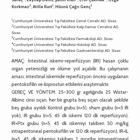
2
1
1
Korkmaz
, Atilla Kurt
, Hüsnü Çağrı Genç
1
Cumhuriyet Üniversitesi Tıp Fakültesi Genel Cerrahi AD. Sivas
2
Cumhuriyet Üniversitesi Tıp Fakültesi Kalp Damar Cerrahisi AD.
Sivas
3
Cumhuriyet Üniversitesi Tıp Fakültesi Farmakoloji AD. Sivas
4
Cumhuriyet Üniversitesi Tıp Fakültesi Histoloji AD. Sivas
5
Cumhuriyet Üniversitesi Tıp Fakültesi Gastroenteroloji AD. Sivas
AMAÇ: İntestinal iskemi-reperfüzyon (IIR) hasarı çoklu
organ yetersizliği ve ölüme yol açabilir. Bu çalışmanın
amacı, intestinal iskemide reperfüzyon öncesi uygulanan
pentoksifilin ve iloprostun etkilerini araştırmaktır.
GEREÇ VE YÖNTEM: 25–300 gr agırlığında 25 Wistar-
Albino cinsi sıçan, her bir grupta beş sıçan olacak şekilde
beş gruba ayrıldı: Kontrol grubu (n=5), sham grubu (n=5 IR
yok), IR grubu (n=5, 45 dk iskemi 120 dk reperfüzyon),
IR+Ptx grubu (n=5, 45 dk iskemiyi takiben 50 mg/kg
intraperitoneal pentoksifilin ve 120 dk reperfüzyon), IR+IL
(n=5, 45 dk iskemiyi takiben 2 mcg/kg intraperitoneal