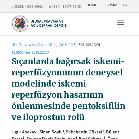
HOME
İLETİŞİM
EN
p-ISSN: 1306-696x | e-ISSN: 1307-7945
Navigas
Ulus Travma Acil Cerrahi Derg. 2018; 24(5):
398-404 | DOI:
10.5505/tjtes.2018.22227
Sıçanlarda bağırsak iskemi-
reperfüzyonunun deneysel
modelinde iskemi-
reperfüzyon hasarının
önlenmesinde pentoksifilin
ve iloprostun rolü
1
1
2
Ugur Abakay
,
Sinan Soylu
, Sabahattin Göksel
, Bülent
3
4
5
Saraç
, Zeynep Deniz Şahin İnan
, Erol Çakmak
, Özge