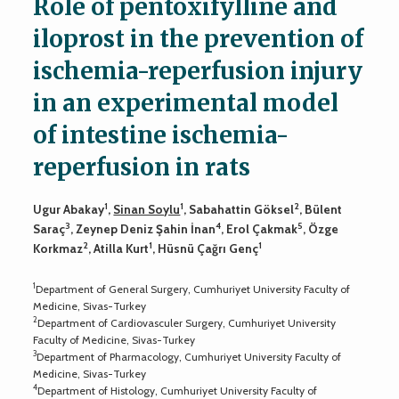
Role of pentoxifylline and
iloprost in the prevention of
ischemia-reperfusion injury
in an experimental model
of intestine ischemia-
reperfusion in rats
1
1
2
Ugur Abakay
,
Sinan Soylu
, Sabahattin Göksel
, Bülent
3
4
5
Saraç
, Zeynep Deniz Şahin İnan
, Erol Çakmak
, Özge
2
1
1
Korkmaz
, Atilla Kurt
, Hüsnü Çağrı Genç
1
Department of General Surgery, Cumhuriyet University Faculty of
Medicine, Sivas-Turkey
2
Department of Cardiovasculer Surgery, Cumhuriyet University
Faculty of Medicine, Sivas-Turkey
3
Department of Pharmacology, Cumhuriyet University Faculty of
Medicine, Sivas-Turkey
4
Department of Histology, Cumhuriyet University Faculty of