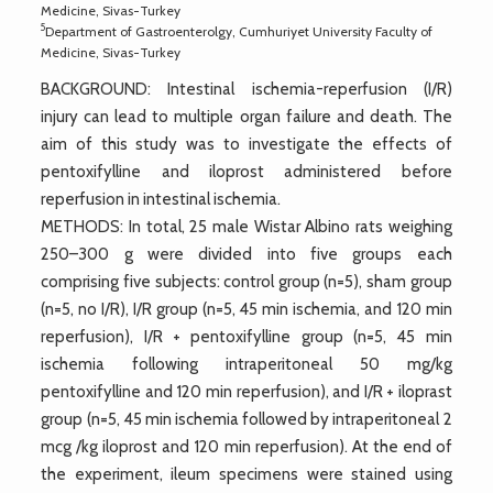
Medicine, Sivas-Turkey
5
Department of Gastroenterolgy, Cumhuriyet University Faculty of
Medicine, Sivas-Turkey
BACKGROUND: Intestinal ischemia-reperfusion (I/R)
injury can lead to multiple organ failure and death. The
aim of this study was to investigate the effects of
pentoxifylline and iloprost administered before
reperfusion in intestinal ischemia.
METHODS: In total, 25 male Wistar Albino rats weighing
250–300 g were divided into five groups each
comprising five subjects: control group (n=5), sham group
(n=5, no I/R), I/R group (n=5, 45 min ischemia, and 120 min
reperfusion), I/R + pentoxifylline group (n=5, 45 min
ischemia following intraperitoneal 50 mg/kg
pentoxifylline and 120 min reperfusion), and I/R + iloprast
group (n=5, 45 min ischemia followed by intraperitoneal 2
mcg /kg iloprost and 120 min reperfusion). At the end of
the experiment, ileum specimens were stained using