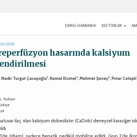
DERGİ HAKKINDA
EDİTÖRLER
AM
2018.33238
-reperfüzyon hasarında kalsiyum
lendirilmesi
1
1
2
, Nadir Turgut Çavuşoğlu
, Kemal Kismet
, Mehmet Şeneş
, Pınar Celepli
a, Türkiye
ürkiye
iye
matuvar ilaç olan kalsiyum dobesilatın (CaDob) deneysel karaciğer i
ldı.
’de (sham), sadece hepatik pedikül mobilize edildi. Grup 2’de (kont