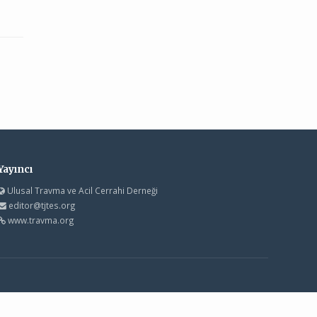
Yayıncı
Ulusal Travma ve Acil Cerrahi Derneği
editor@tjtes.org
www.travma.org