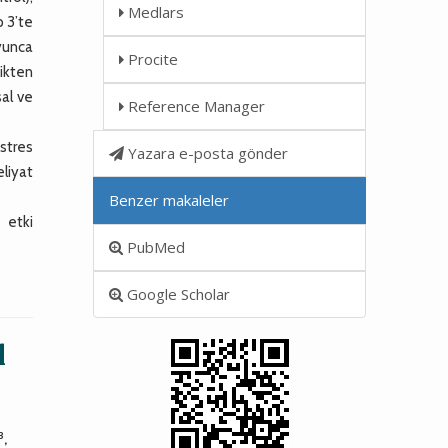
Medlars
p 3’te
yunca
Procite
ikten
al ve
Reference Manager
stres
Yazara e-posta gönder
liyat
Benzer makaleler
 etki
PubMed
Google Scholar
l
3
,