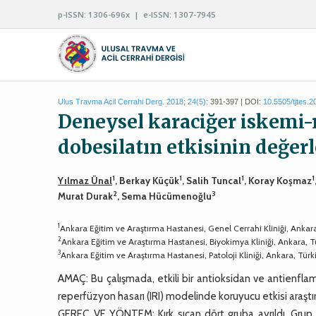
p-ISSN: 1306-696x | e-ISSN: 1307-7945
Ulus Travma Acil Cerrahi Derg. 2018; 24(5):
391-397 | DOI:
10.5505/tjtes.
Deneysel karaciğer iskemi
dobesilatın etkisinin değer
1
1
1
1
Yılmaz Ünal
, Berkay Küçük
, Salih Tuncal
, Koray Koşmaz
2
3
Murat Durak
, Sema Hücümenoğlu
1
Ankara Eğitim ve Araştırma Hastanesi, Genel Cerrahi Kliniği, Ankar
2
Ankara Eğitim ve Araştırma Hastanesi, Biyokimya Kliniği, Ankara, T
3
Ankara Eğitim ve Araştırma Hastanesi, Patoloji Kliniği, Ankara, Türk
AMAÇ: Bu çalışmada, etkili bir antioksidan ve antienfla
reperfüzyon hasarı (IRI) modelinde koruyucu etkisi araştırı
GEREÇ VE YÖNTEM: Kırk sıçan dört gruba ayrıldı. Grup 1