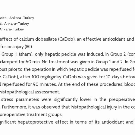
pital, Ankara-Turkey
al, Ankara-Turkey
 Ankara-Turkey
fect of calcium dobesilate (CaDob), an effective antioxidant and 
sion injury (IRI).
Group 1, (sham), only hepatic pedicle was induced. In Group 2 (cont
 clamped for 60 min. No treatment was given in Group 1 and 2. In Gr
rs prior to the operation in which hepatic pedicle was reperfused f
ve CaDob), after 100 mg/kg/day CaDob was given for 10 days befor
d reperfused for 90 minutes. At the end of these procedures, bloo
 histopathological assessment.
 stress parameters were significantly lower in the preoperativ
Furthermore, it was observed that histopathological injury in the c
d preoperative treatment groups.
ficant hepatoprotective effect in terms of its antioxidant and 