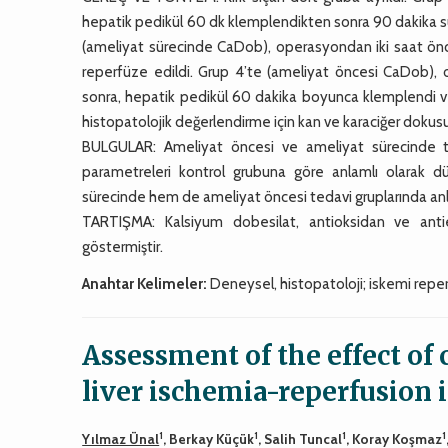
hepatik pedikül 60 dk klemplendikten sonra 90 dakika sür
(ameliyat sürecinde CaDob), operasyondan iki saat ön
reperfüze edildi. Grup 4’te (ameliyat öncesi CaDob)
sonra, hepatik pedikül 60 dakika boyunca klemplendi v
histopatolojik değerlendirme için kan ve karaciğer dokusu 
BULGULAR: Ameliyat öncesi ve ameliyat sürecinde ted
parametreleri kontrol grubuna göre anlamlı olarak dü
sürecinde hem de ameliyat öncesi tedavi gruplarında an
TARTIŞMA: Kalsiyum dobesilat, antioksidan ve antienf
göstermiştir.
Anahtar Kelimeler:
Deneysel, histopatoloji; iskemi reper
Assessment of the effect of
liver ischemia-reperfusion 
1
1
1
1
Yılmaz Ünal
, Berkay Küçük
, Salih Tuncal
, Koray Koşmaz