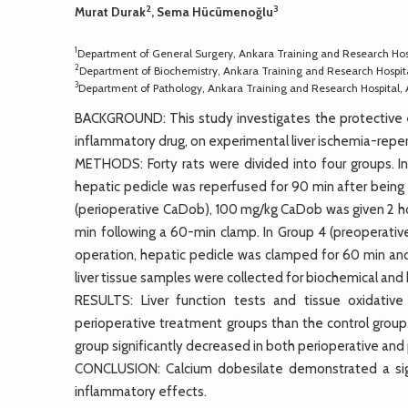
2
3
Murat Durak
, Sema Hücümenoğlu
1
Department of General Surgery, Ankara Training and Research Hos
2
Department of Biochemistry, Ankara Training and Research Hospit
3
Department of Pathology, Ankara Training and Research Hospital,
BACKGROUND: This study investigates the protective ef
inflammatory drug, on experimental liver ischemia-reperfu
METHODS: Forty rats were divided into four groups. In 
hepatic pedicle was reperfused for 90 min after being
(perioperative CaDob), 100 mg/kg CaDob was given 2 hou
min following a 60-min clamp. In Group 4 (preoperati
operation, hepatic pedicle was clamped for 60 min an
liver tissue samples were collected for biochemical and
RESULTS: Liver function tests and tissue oxidative
perioperative treatment groups than the control group. 
group significantly decreased in both perioperative an
CONCLUSION: Calcium dobesilate demonstrated a signi
inflammatory effects.