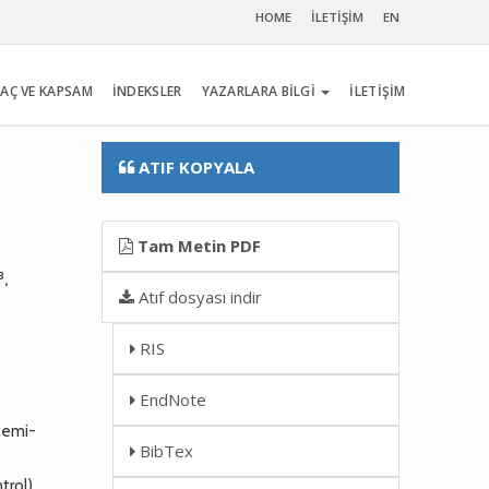
HOME
İLETİŞİM
EN
AÇ VE KAPSAM
İNDEKSLER
YAZARLARA BİLGİ
İLETİŞİM
ATIF KOPYALA
Tam Metin PDF
3
,
Atıf dosyası indir
RIS
EndNote
skemi-
BibTex
rol),