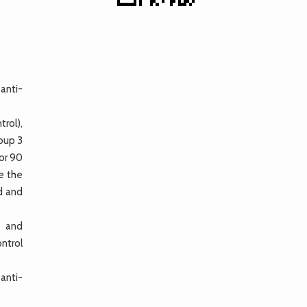
anti-
rol),
oup 3
or 90
e the
d and
e and
ontrol
anti-