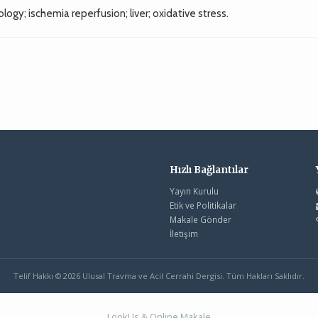
ogy; ischemia reperfusion; liver; oxidative stress.
Hızlı Bağlantılar
Yayın Kurulu
Etik ve Politikalar
Makale Gönder
İletişim
Telif Hakkı © 2026 Ulusal Travma ve Acil Cerrahi Dergisi. Tüm Hakları Saklıdır.
LookUs
&
Online Makale