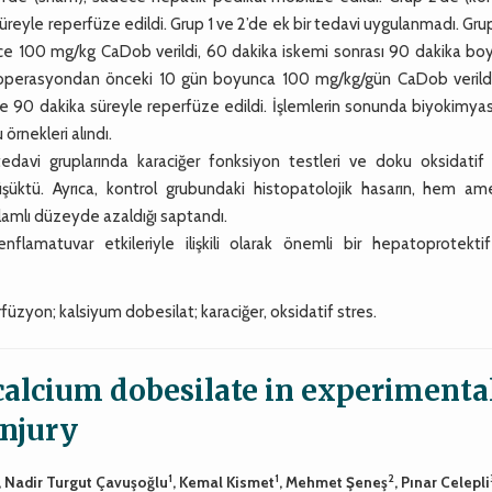
eyle reperfüze edildi. Grup 1 ve 2’de ek bir tedavi uygulanmadı. Gru
ce 100 mg/kg CaDob verildi, 60 dakika iskemi sonrası 90 dakika bo
, operasyondan önceki 10 gün boyunca 100 mg/kg/gün CaDob verild
e 90 dakika süreyle reperfüze edildi. İşlemlerin sonunda biyokimyas
örnekleri alındı.
avi gruplarında karaciğer fonksiyon testleri ve doku oksidatif 
şüktü. Ayrıca, kontrol grubundaki histopatolojik hasarın, hem ame
lamlı düzeyde azaldığı saptandı.
lamatuvar etkileriyle ilişkili olarak önemli bir hepatoprotektif
füzyon; kalsiyum dobesilat; karaciğer, oksidatif stres.
 calcium dobesilate in experimenta
injury
1
1
2
, Nadir Turgut Çavuşoğlu
, Kemal Kismet
, Mehmet Şeneş
, Pınar Celepli