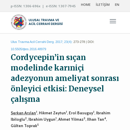
HOME
İLETİŞİM
EN
p-ISSN: 1306-696x | e-ISSN: 1307-7945
Navigas
Ulus Travma Acil Cerrahi Derg. 2017; 23(4):
273-278 | DOI:
10.5505/tjtes.2016.48979
Cordycepin’in sıçan
modelinde karıniçi
adezyonun ameliyat sonrası
önleyici etkisi: Deneysel
çalışma
1
1
1
Serkan Arslan
, Hikmet Zeytun
, Erol Basuguy
, Ibrahim
2
1
3
4
Ibiloglu
, Ibrahim Uygun
, Ahmet Yilmaz
, Ilhan Tan
,
5
Gülten Toprak