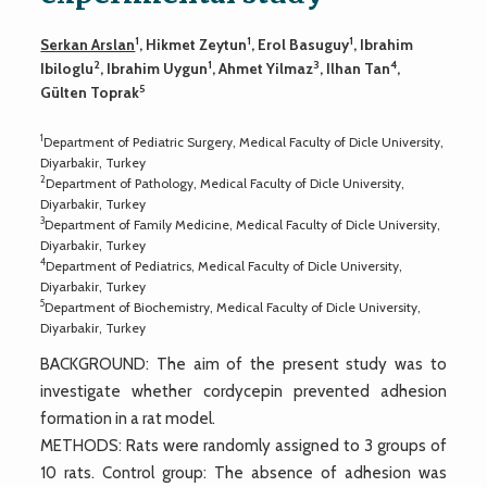
1
1
1
Serkan Arslan
, Hikmet Zeytun
, Erol Basuguy
, Ibrahim
2
1
3
4
Ibiloglu
, Ibrahim Uygun
, Ahmet Yilmaz
, Ilhan Tan
,
5
Gülten Toprak
1
Department of Pediatric Surgery, Medical Faculty of Dicle University,
Diyarbakir, Turkey
2
Department of Pathology, Medical Faculty of Dicle University,
Diyarbakir, Turkey
3
Department of Family Medicine, Medical Faculty of Dicle University,
Diyarbakir, Turkey
4
Department of Pediatrics, Medical Faculty of Dicle University,
Diyarbakir, Turkey
5
Department of Biochemistry, Medical Faculty of Dicle University,
Diyarbakir, Turkey
BACKGROUND: The aim of the present study was to
investigate whether cordycepin prevented adhesion
formation in a rat model.
METHODS: Rats were randomly assigned to 3 groups of
10 rats. Control group: The absence of adhesion was