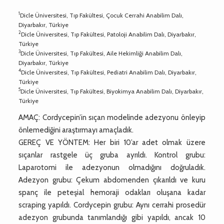
1
Dicle Üniversitesi, Tıp Fakültesi, Çocuk Cerrahi Anabilim Dalı,
Diyarbakır, Türkiye
2
Dicle Üniversitesi, Tıp Fakültesi, Patoloji Anabilim Dalı, Diyarbakır,
Türkiye
3
Dicle Üniversitesi, Tıp Fakültesi, Aile Hekimliği Anabilim Dalı,
Diyarbakır, Türkiye
4
Dicle Üniversitesi, Tıp Fakültesi, Pediatri Anabilim Dalı, Diyarbakır,
Türkiye
5
Dicle Üniversitesi, Tıp Fakültesi, Biyokimya Anabilim Dalı, Diyarbakır,
Türkiye
AMAÇ: Cordycepin’in sıçan modelinde adezyonu önleyip
önlemediğini araştırmayı amaçladık.
GEREÇ VE YÖNTEM: Her biri 10’ar adet olmak üzere
sıçanlar rastgele üç gruba ayrıldı. Kontrol grubu:
Laparotomi ile adezyonun olmadığını doğruladık.
Adezyon grubu: Çekum abdomenden çıkarıldı ve kuru
spanç ile peteşial hemoraji odakları oluşana kadar
scraping yapıldı. Cordycepin grubu: Aynı cerrahi prosedür
adezyon grubunda tanımlandığı gibi yapıldı, ancak 10