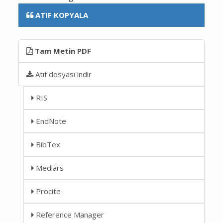
ATIF KOPYALA
Tam Metin PDF
Atıf dosyası indir
RIS
EndNote
BibTex
Medlars
Procite
Reference Manager