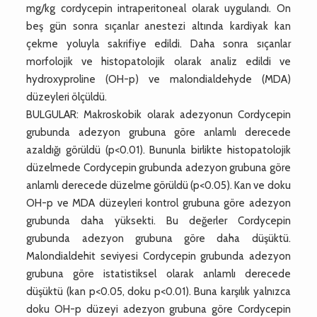
mg/kg cordycepin intraperitoneal olarak uygulandı. On
beş gün sonra sıçanlar anestezi altında kardiyak kan
çekme yoluyla sakrifiye edildi. Daha sonra sıçanlar
morfolojik ve histopatolojik olarak analiz edildi ve
hydroxyproline (OH-p) ve malondialdehyde (MDA)
düzeyleri ölçüldü.
BULGULAR: Makroskobik olarak adezyonun Cordycepin
grubunda adezyon grubuna göre anlamlı derecede
azaldığı görüldü (p<0.01). Bununla birlikte histopatolojik
düzelmede Cordycepin grubunda adezyon grubuna göre
anlamlı derecede düzelme görüldü (p<0.05). Kan ve doku
OH-p ve MDA düzeyleri kontrol grubuna göre adezyon
grubunda daha yüksekti. Bu değerler Cordycepin
grubunda adezyon grubuna göre daha düşüktü.
Malondialdehit seviyesi Cordycepin grubunda adezyon
grubuna göre istatistiksel olarak anlamlı derecede
düşüktü (kan p<0.05, doku p<0.01). Buna karşılık yalnızca
doku OH-p düzeyi adezyon grubuna göre Cordycepin