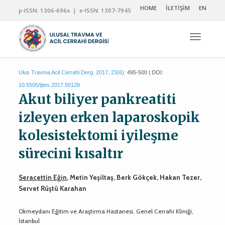
HOME
İLETİŞİM
EN
p-ISSN: 1306-696x | e-ISSN: 1307-7945
Navigas
Ulus Travma Acil Cerrahi Derg. 2017; 23(6):
495-500 | DOI:
10.5505/tjtes.2017.50128
Akut biliyer pankreatiti
izleyen erken laparoskopik
kolesistektomi iyileşme
sürecini kısaltır
Seracettin Eğin
, Metin Yeşiltaş, Berk Gökçek, Hakan Tezer,
Servet Rüştü Karahan
Okmeydanı Eğitim ve Araştırma Hastanesi, Genel Cerrahi Kliniği,
İstanbul