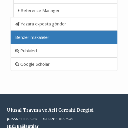
Reference Manager
Yazara e-posta gönder
Benzer makaleler
PubMed
Google Scholar
Ulusal Travma ve Acil Cerrahi Dergisi
p-ISSN:
1306-696x |
e-ISSN:
1307-7945
Hızlı Bağlantılar