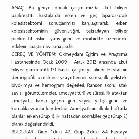
AMAÇ: Bu geriye dönük çalışmamızda akut biliyer
pankreatitli hastalarda erken ve geç laparoskopik
kolesistektomi sonuçlarımızı karşılaştırarak, erken
kolesistektominin güvenilirliğini, tekrarlayan biliyer
pankreatit riskini, yatış günü ve morbidite üzerindeki
etkilerini araştırmayı amaçladık.
GEREÇ VE YÖNTEM: Okmeydanı Eğitim ve Araştırma
Hastanesinde Ocak 2009 – Aralık 2012 arasında akut
biliyer pankreatitli 131 hasta çalışmaya alındı. Hastaların
demografik özellikleri, şikayetlerinin süresi, ilk gelişteki
biyokimya ve hemogram değerleri, Ranson skoru, atak
sayısı, görüntülemeler, ameliyat türü ve süresi, ilk ataktan
ameliyata kadar geçen gün sayısı, yatış günü ve
komplikasyonlar kaydedildi. Ameliyatlarını ilk iki haftada
olanlar erken (Grup 1), iki haftadan sonrakiler geç (Grup 2)
olarak değerlendirildi.
BULGULAR: Grup 1’deki 47, Grup 2’deki 84 hastaya