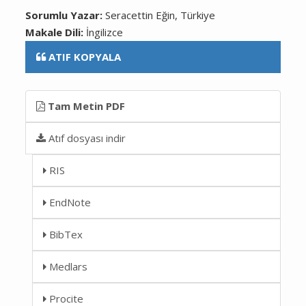
Sorumlu Yazar:
Seracettin Eğin, Türkiye
Makale Dili:
İngilizce
ATIF KOPYALA
Tam Metin PDF
Atıf dosyası indir
RIS
EndNote
BibTex
Medlars
Procite