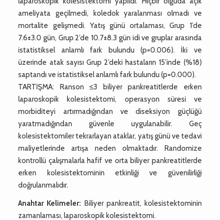
laparoskopik kolesistektomi yapıldı. Hiçbir olguda açık
ameliyata geçilmedi, koledok yaralanması olmadı ve
mortalite gelişmedi. Yatış günü ortalaması, Grup 1’de
7.6±3.0 gün, Grup 2’de 10.7±8.3 gün idi ve gruplar arasında
istatistiksel anlamlı fark bulundu (p=0.006). İki ve
üzerinde atak sayısı Grup 2’deki hastaların 15’inde (%18)
saptandı ve istatistiksel anlamlı fark bulundu (p=0.000).
TARTIŞMA: Ranson ≤3 biliyer pankreatitlerde erken
laparoskopik kolesistektomi, operasyon süresi ve
morbiditeyi artırmadığından ve diseksiyon güçlüğü
yaratmadığından güvenle uygulanabilir. Geç
kolesistektomiler tekrarlayan ataklar, yatış günü ve tedavi
maliyetlerinde artışa neden olmaktadır. Randomize
kontrollü çalışmalarla hafif ve orta biliyer pankreatitlerde
erken kolesistektominin etkinliği ve güvenilirliği
doğrulanmalıdır.
Anahtar Kelimeler:
Biliyer pankreatit, kolesistektominin
zamanlaması, laparoskopik kolesistektomi.