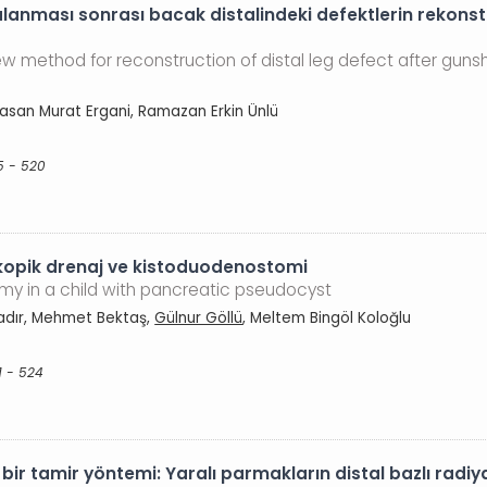
aralanması sonrası bacak distalindeki defektlerin rekonst
ew method for reconstruction of distal leg defect after guns
asan Murat Ergani, Ramazan Erkin Ünlü
5 - 520
skopik drenaj ve kistoduodenostomi
 in a child with pancreatic pseudocyst
hadır, Mehmet Bektaş,
Gülnur Göllü
, Meltem Bingöl Koloğlu
1 - 524
 tamir yöntemi: Yaralı parmakların distal bazlı radiyal 