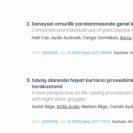
2.
Deneysel omurilik yaralanmasında genel ka
Combined and individual use of pancaspase in
Halil Can, Aydın Aydoseli, Cengiz Gömleksiz,
Burcu
PMID:
29115658
doi:
10.5505/tjtes.2017.09694
Sayfalar 4
3.
Savaş alanında hayat kurtarıcı prosedürler
torakostomi
A new perspective on life-saving procedures 
with night vision goggles
Sedat Bilge,
Attila Aydın
, Meltem Bilge, Cemile Ay
PMID:
29115646
doi:
10.5505/tjtes.2017.71670
Sayfalar 4