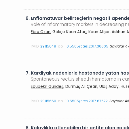
6.
Enflamatuvar belirteçlerin negatif apende
Role of inflammatory markers in decreasing
Ebru Ozan
, Gökçe Kaan Ataç, Kaan Alişar, Aslıhan 
PMID:
29115649
doi:
10.5505/tjtes.2017.36605
Sayfalar 4
7.
Kardiyak nedenlerle hastanede yatan has
Spontaneous rectus sheath hematoma in cardi
Ebubekir Gündeş
, Durmuş Ali Çetin, Ulaş Aday, H
PMID:
29115650
doi:
10.5505/tjtes.2017.67672
Sayfalar 4
8.
Kolaylıkla atlanabilen bir antite olan epip