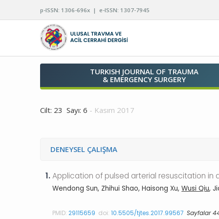
p-ISSN: 1306-696x | e-ISSN: 1307-7945
TURKISH JOURNAL OF TRAUMA
& EMERGENCY SURGERY
Cilt: 23 Sayı: 6
- Kasım 2017
DENEYSEL ÇALIŞMA
1.
Application of pulsed arterial resuscitation i
Wendong Sun, Zhihui Shao, Haisong Xu,
Wusi Qiu
, J
PMID:
29115659
doi:
10.5505/tjtes.2017.99567
Sayfalar 4