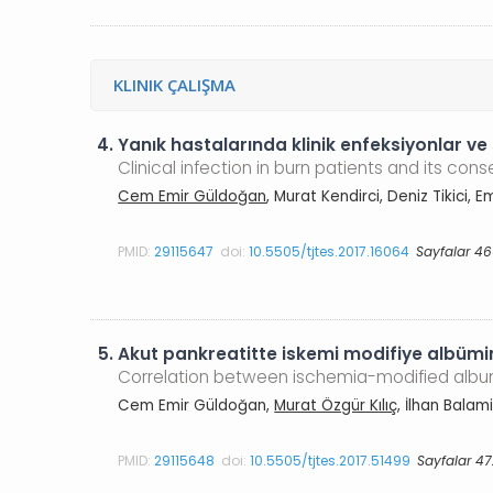
KLINIK ÇALIŞMA
4.
Yanık hastalarında klinik enfeksiyonlar ve
Clinical infection in burn patients and its co
Cem Emir Güldoğan
, Murat Kendirci, Deniz Tikici
PMID:
29115647
doi:
10.5505/tjtes.2017.16064
Sayfalar 46
5.
Akut pankreatitte iskemi modifiye albümi
Correlation between ischemia-modified album
Cem Emir Güldoğan,
Murat Özgür Kılıç
, İlhan Balam
PMID:
29115648
doi:
10.5505/tjtes.2017.51499
Sayfalar 4