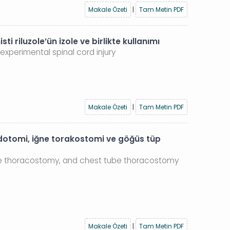
Makale Özeti
|
Tam Metin PDF
iluzole’ün izole ve birlikte kullanımı
xperimental spinal cord injury
Makale Özeti
|
Tam Metin PDF
oidotomi, iğne torakostomi ve göğüs tüp
edle thoracostomy, and chest tube thoracostomy
Makale Özeti
|
Tam Metin PDF