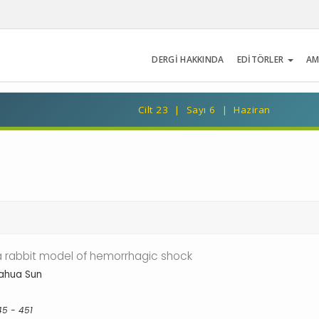
DERGİ HAKKINDA
EDİTÖRLER
AM
Cilt 23 | Sayı 6 | Haziran
n a rabbit model of hemorrhagic shock
iahua Sun
45 - 451