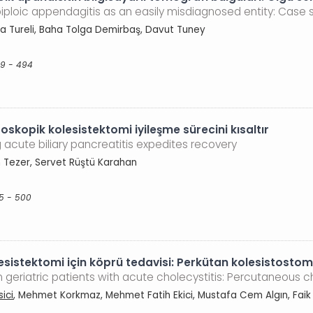
loic appendagitis as an easily misdiagnosed entity: Case se
ya Tureli, Baha Tolga Demirbaş, Davut Tuney
89 - 494
roskopik kolesistektomi iyileşme sürecini kısaltır
acute biliary pancreatitis expedites recovery
n Tezer, Servet Rüştü Karahan
95 - 500
olesistektomi için köprü tedavisi: Perkütan kolesistostom
n geriatric patients with acute cholecystitis: Percutaneous
ici
, Mehmet Korkmaz, Mehmet Fatih Ekici, Mustafa Cem Algın, Faik