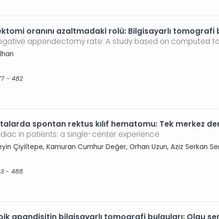
ktomi oranını azaltmadaki rolü: Bilgisayarlı tomografi
 negative appendectomy rate: A study based on computed t
Alhan
77 - 482
talarda spontan rektus kılıf hematomu: Tek merkez de
ac in patients: a single-center experience
üseyin Çiyiltepe, Kamuran Cumhur Değer, Orhan Uzun, Aziz Serkan S
83 - 488
loik apandisitin bilgisayarlı tomografi bulguları: Olgu se