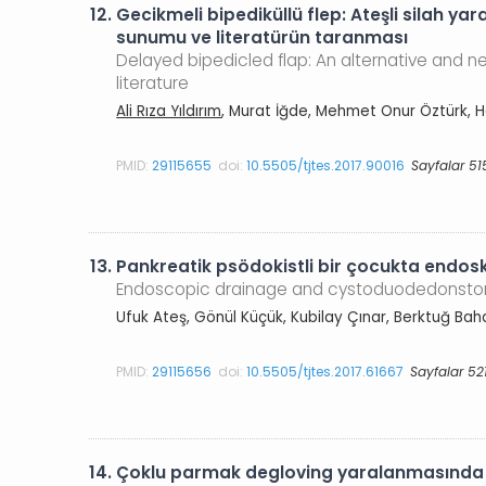
12.
Gecikmeli bipediküllü flep: Ateşli silah y
sunumu ve literatürün taranması
Delayed bipedicled flap: An alternative and n
literature
Ali Rıza Yıldırım
, Murat İğde, Mehmet Onur Öztürk, H
PMID:
29115655
doi:
10.5505/tjtes.2017.90016
Sayfalar 51
13.
Pankreatik psödokistli bir çocukta endo
Endoscopic drainage and cystoduodedonstomy
Ufuk Ateş, Gönül Küçük, Kubilay Çınar, Berktuğ Ba
PMID:
29115656
doi:
10.5505/tjtes.2017.61667
Sayfalar 52
14.
Çoklu parmak degloving yaralanmasında bir