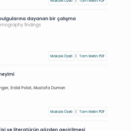
Makale Özeti
|
Tam Metin PDF
 bulgularına dayanan bir çalışma
omography findings
Makale Özeti
|
Tam Metin PDF
neyimi
enger, Erdal Polat, Mustafa Duman
Makale Özeti
|
Tam Metin PDF
risi ve literatürün gözden geçirilmesi