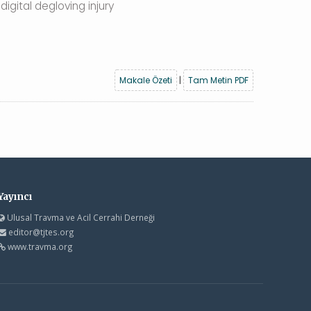
igital degloving injury
Makale Özeti
|
Tam Metin PDF
Yayıncı
Ulusal Travma ve Acil Cerrahi Derneği
editor@tjtes.org
www.travma.org