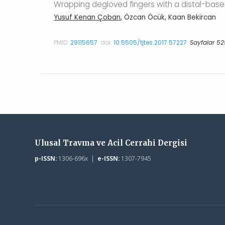
Wrapping degloved fingers with a distal-based 
Yusuf Kenan Çoban
, Özcan Öcük, Kaan Bekircan
PMID:
29115657
doi:
10.5505/tjtes.2017.57227
Sayfalar 52
Ulusal Travma ve Acil Cerrahi Dergisi
p-ISSN:
1306-696x |
e-ISSN:
1307-7945