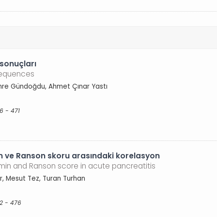
 sonuçları
nsequences
, Emre Gündoğdu, Ahmet Çınar Yastı
6 - 471
n ve Ranson skoru arasındaki korelasyon
in and Ranson score in acute pancreatitis
ir, Mesut Tez, Turan Turhan
72 - 476