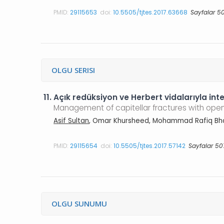
PMID:
29115653
doi:
10.5505/tjtes.2017.63668
Sayfalar 5
OLGU SERISI
11.
Açık redüksiyon ve Herbert vidalarıyla inte
Management of capitellar fractures with open 
Asif Sultan
, Omar Khursheed, Mohammad Rafiq Bhat
PMID:
29115654
doi:
10.5505/tjtes.2017.57142
Sayfalar 50
OLGU SUNUMU