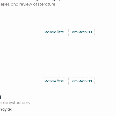
ries and review of literature
Makale Özeti
|
Tam Metin PDF
Makale Özeti
|
Tam Metin PDF
i
 cholecystostomy
 Yaylak