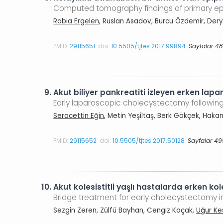
Computed tomography findings of primary epip
Rabia Ergelen
, Ruslan Asadov, Burcu Özdemir, Der
PMID:
29115651
doi:
10.5505/tjtes.2017.99894
Sayfalar 4
9.
Akut biliyer pankreatiti izleyen erken lapa
Early laparoscopic cholecystectomy following 
Seracettin Eğin
, Metin Yeşiltaş, Berk Gökçek, Haka
PMID:
29115652
doi:
10.5505/tjtes.2017.50128
Sayfalar 4
10.
Akut kolesistitli yaşlı hastalarda erken k
Bridge treatment for early cholecystectomy i
Sezgin Zeren, Zülfü Bayhan, Cengiz Koçak,
Uğur Kes