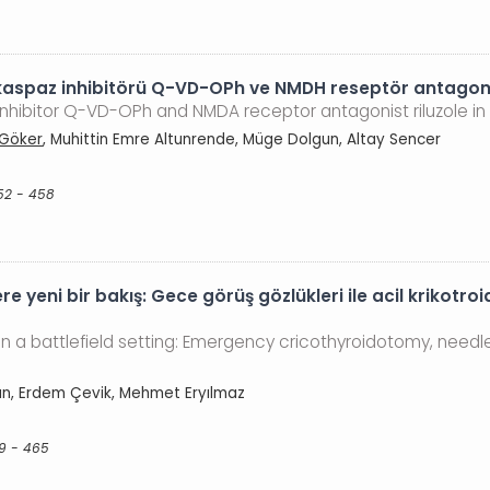
spaz inhibitörü Q-VD-OPh ve NMDH reseptör antagonisti r
hibitor Q-VD-OPh and NMDA receptor antagonist riluzole in e
 Göker
, Muhittin Emre Altunrende, Müge Dolgun, Altay Sencer
52 - 458
e yeni bir bakış: Gece görüş gözlükleri ile acil krikotr
in a battlefield setting: Emergency cricothyroidotomy, ne
dın, Erdem Çevik, Mehmet Eryılmaz
59 - 465