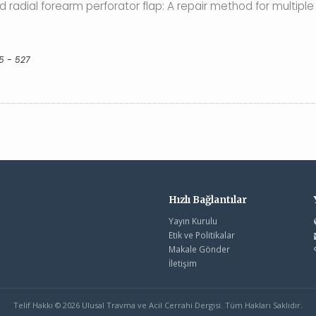
radial forearm perforator flap: A repair method for multiple d
5 - 527
Hızlı Bağlantılar
Yayın Kurulu
Etik ve Politikalar
Makale Gönder
İletişim
Telif Hakkı © 2026 Ulusal Travma ve Acil Cerrahi Dergisi. Tüm Hakları Saklıdır.