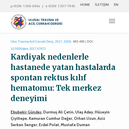
HOME
İLETİŞİM
EN
p-ISSN: 1306-696x | e-ISSN: 1307-7945
Navigas
Ulus Travma Acil Cerrahi Derg. 2017; 23(6):
483-488 | DOI:
10.5505/tjtes.2017.67672
Kardiyak nedenlerle
hastanede yatan hastalarda
spontan rektus kılıf
hematomu: Tek merkez
deneyimi
Ebubekir Gündeş
, Durmuş Ali Çetin, Ulaş Aday, Hüseyin
Çiyiltepe, Kamuran Cumhur Değer, Orhan Uzun, Aziz
Serkan Senger, Erdal Polat, Mustafa Duman