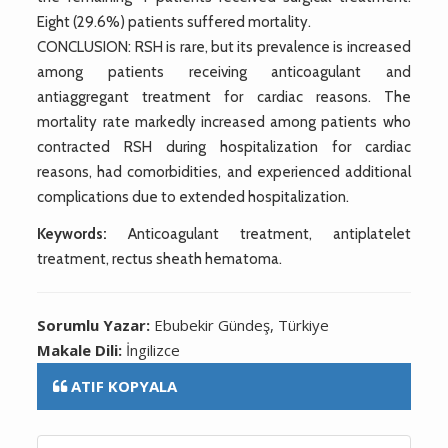
Eight (29.6%) patients suffered mortality.
CONCLUSION: RSH is rare, but its prevalence is increased
among patients receiving anticoagulant and
antiaggregant treatment for cardiac reasons. The
mortality rate markedly increased among patients who
contracted RSH during hospitalization for cardiac
reasons, had comorbidities, and experienced additional
complications due to extended hospitalization.
Keywords:
Anticoagulant treatment, antiplatelet
treatment, rectus sheath hematoma.
Sorumlu Yazar:
Ebubekir Gündeş, Türkiye
Makale Dili:
İngilizce
ATIF KOPYALA