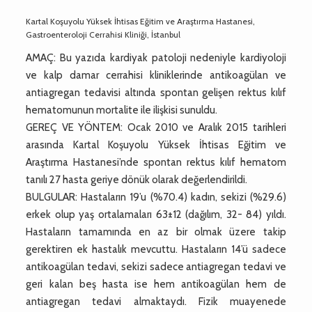
Kartal Koşuyolu Yüksek İhtisas Eğitim ve Araştırma Hastanesi,
Gastroenteroloji Cerrahisi Kliniği, İstanbul
AMAÇ: Bu yazıda kardiyak patoloji nedeniyle kardiyoloji
ve kalp damar cerrahisi kliniklerinde antikoagülan ve
antiagregan tedavisi altında spontan gelişen rektus kılıf
hematomunun mortalite ile ilişkisi sunuldu.
GEREÇ VE YÖNTEM: Ocak 2010 ve Aralık 2015 tarihleri
arasında Kartal Koşuyolu Yüksek İhtisas Eğitim ve
Araştırma Hastanesi’nde spontan rektus kılıf hematom
tanılı 27 hasta geriye dönük olarak değerlendirildi.
BULGULAR: Hastaların 19’u (%70.4) kadın, sekizi (%29.6)
erkek olup yaş ortalamaları 63±12 (dağılım, 32- 84) yıldı.
Hastaların tamamında en az bir olmak üzere takip
gerektiren ek hastalık mevcuttu. Hastaların 14’ü sadece
antikoagülan tedavi, sekizi sadece antiagregan tedavi ve
geri kalan beş hasta ise hem antikoagülan hem de
antiagregan tedavi almaktaydı. Fizik muayenede