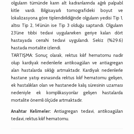
olguların tümünde karın alt kadranlarında ağrılı palpabl
kitle vardı. Bilgisayarlı tomografideki boyut ve
lokalizasyona göre tiplendirildiğinde olguların yedisi Tip 1,
altısı Tip 2, 14’ünün ise Tip 3 olduğu saptandı. Olguların
23’üne tıbbi tedavi uygulanırken geriye kalan dört
hastayada cerrahi tedavi uygulandı. Sekiz (%29.6)
hastada mortalite izlendi.
TARTIŞMA: Sonuç olarak, rektus kılıf hematomu nadir
olup kardiyak nedenlerle antikoagülan ve antiagregan
alan hastalarda sıklığı artmaktadır. Kardiyak nedenlerle
hastane yatışı esnasında rektus kılıf hematomu gelişen,
ek hastalıkları olan ve hastanede kalış süresinin uzaması
nedeniyle ek komplikasyonlar gelişen hastalarda
mortalite önemli ölçüde artmaktadır.
Anahtar Kelimeler:
Antiagregan tedavi, antikoagülan
tedavi, rektus kılıf hematomu.