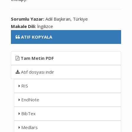
Sorumlu Yazar:
Adil Başkıran, Türkiye
Makale Dili:
İngilizce
ATIF KOPYALA
Tam Metin PDF
Atıf dosyası indir
RIS
EndNote
BibTex
Medlars