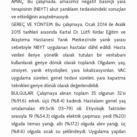
AMAÇ: Bu çalışmada, amacımız negatif basınçlı yara
terapisinin (NBYT) akut yanıkların tedavisindeki sonuçları
ve etkinliğinin araştırılmasıydı.
GEREÇ VE YÖNTEM: Bu çalışmaya, Ocak 2014 ile Aralık
2015 tarihleri arasında Kartal Dr. Lütfi Kırdar Eğitim ve
Araştırma Hastanesi Yanık Merkezi’nde yanık yarası
sebebiyle NBYT uygulanan hastalar dâhil edildi. Hasta
verileri ileriye yönelik olarak tutulan bir veritabanı
kullanılarak geriye dönük olarak toplandı. Olguların; yaş,
cinsiyet, yanık etiyolojileri, yara lokalizasyonları, VAC
uygulama süreleri, genel tedavi süreleri, yara kapatma
teknikleri geriye dönük olarak değerlendirildi.
BULGULAR: Çalışmaya alınan toplam 35 olgunun 32’si
(%91.6) erkek, üçü (%8.4) kadındı. Hastaların genel yaş
ortalamaları 49.5±16 (13–79) idi. Etiyolojik faktörler
sırasıyla 19 (%54.3) olguda elektrik çarpması, yedi (%20)
olguda temas yanığı, altı (%17.2) olguda alev yanığı, üç
(%8.6) olguda sıcak su şeklindeydi. Uygulama yapılan