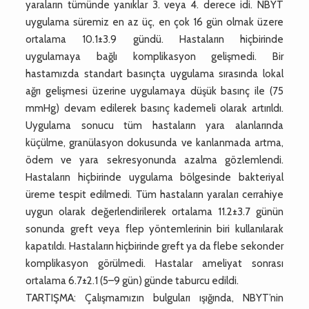
yaraların tümünde yanıklar 3. veya 4. derece idi. NBYT
uygulama süremiz en az üç, en çok 16 gün olmak üzere
ortalama 10.1±3.9 gündü. Hastaların hiçbirinde
uygulamaya bağlı komplikasyon gelişmedi. Bir
hastamızda standart basınçta uygulama sırasında lokal
ağrı gelişmesi üzerine uygulamaya düşük basınç ile (75
mmHg) devam edilerek basınç kademeli olarak artırıldı.
Uygulama sonucu tüm hastaların yara alanlarında
küçülme, granülasyon dokusunda ve kanlanmada artma,
ödem ve yara sekresyonunda azalma gözlemlendi.
Hastaların hiçbirinde uygulama bölgesinde bakteriyal
üreme tespit edilmedi. Tüm hastaların yaraları cerrahiye
uygun olarak değerlendirilerek ortalama 11.2±3.7 günün
sonunda greft veya flep yöntemlerinin biri kullanılarak
kapatıldı. Hastaların hiçbirinde greft ya da flebe sekonder
komplikasyon görülmedi. Hastalar ameliyat sonrası
ortalama 6.7±2.1 (5–9 gün) günde taburcu edildi.
TARTIŞMA: Çalışmamızın bulguları ışığında, NBYT’nin