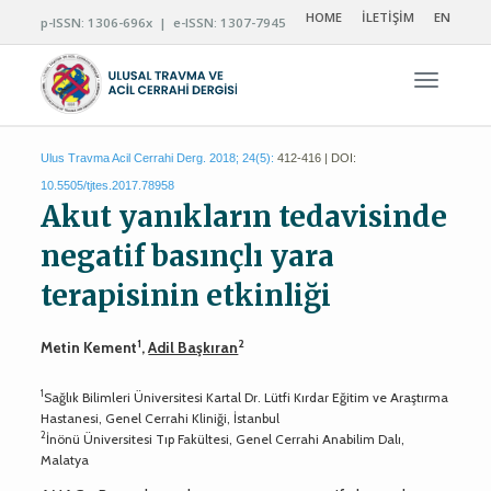
HOME
İLETİŞİM
EN
p-ISSN: 1306-696x | e-ISSN: 1307-7945
Navigas
Ulus Travma Acil Cerrahi Derg. 2018; 24(5):
412-416 | DOI:
10.5505/tjtes.2017.78958
Akut yanıkların tedavisinde
negatif basınçlı yara
terapisinin etkinliği
1
2
Metin Kement
,
Adil Başkıran
1
Sağlık Bilimleri Üniversitesi Kartal Dr. Lütfi Kırdar Eğitim ve Araştırma
Hastanesi, Genel Cerrahi Kliniği, İstanbul
2
İnönü Üniversitesi Tıp Fakültesi, Genel Cerrahi Anabilim Dalı,
Malatya