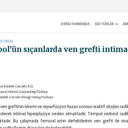
DERGİ HAKKINDA
EDİTÖRLER
AM
2017.80281
ol’ün sıçanlarda ven grefti intima
 ve Estetik Cerrahi A.D.
ehane Hekimi Gaziantep/Türkiye
tetik Cerrahi Kliniği Hatay/Turkiye
en greftinin iskemi ve reperfüzyon hasarı sonrası reaktif oksijen radik
ederek intimal hiperplaziye neden olmaktadır. Tempol serbest radika
adır. Bu çalışmada femoral arter defektlerinin ven grefti ile onarı
radikallerinin düzeyleri değerlendirildi.