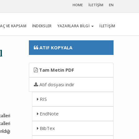
HOME
İLETİŞİM
EN
AÇ VE KAPSAM
İNDEKSLER
YAZARLARA BİLGİ
İLETİŞİM
ATIF KOPYALA
l
Tam Metin PDF
Atıf dosyası indir
RIS
EndNote
alleri
lleri
BibTex
ldığı