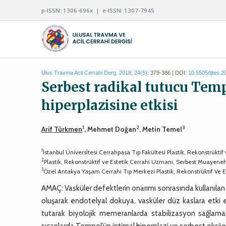
p-ISSN: 1306-696x | e-ISSN: 1307-7945
Ulus Travma Acil Cerrahi Derg. 2018; 24(5):
379-386 | DOI:
10.5505/tjtes.
Serbest radikal tutucu Temp
hiperplazisine etkisi
1
2
3
Arif Türkmen
, Mehmet Doğan
, Metin Temel
1
İstanbul Üniversi̇tesi Cerrahpasa Tıp Fakültesi Plastik, Rekonstrüktif
2
Plastik, Rekonstrüktif ve Estetik Cerrahi Uzmanı, Serbest Muayen
3
Özel Antakya Yaşam Cerrahi Tıp Merkezi Plastik, Rekonstrüktif Ve Es
AMAÇ: Vasküler defektlerin onarımı sonrasında kullanılan v
oluşarak endotelyal dokuya, vasküler düz kaslara etki 
tutarak biyolojik memeranlarda stabilizasyon sağlamakt
sıçanlarda Tempol’ün intimal hiperplazi ve serbest oksijen 