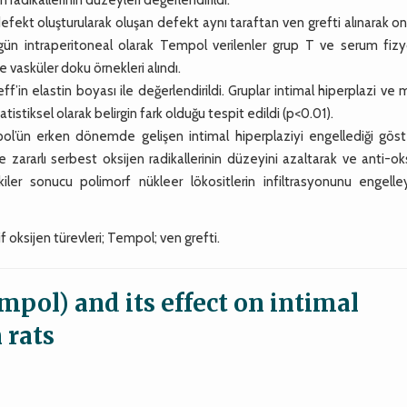
ekt oluşturularak oluşan defekt aynı taraftan ven grefti alınarak ona
rgün intraperitoneal olarak Tempol verilenler grup T ve serum fizyo
e vasküler doku örnekleri alındı.
in elastin boyası ile değerlendirildi. Gruplar intimal hiperplazi ve
tatistiksel olarak belirgin fark olduğu tespit edildi (p<0.01).
’ün erken dönemde gelişen intimal hiperplaziyi engellediği göster
ararlı serbest oksijen radikallerinin düzeyini azaltarak ve anti-ok
iler sonucu polimorf nükleer lökositlerin infiltrasyonunu engelle
if oksijen türevleri; Tempol; ven grefti.
mpol) and its effect on intimal
 rats