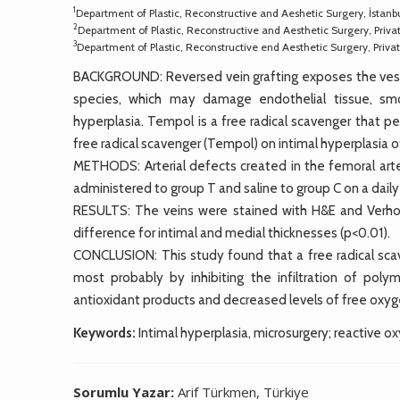
1
Department of Plastic, Reconstructive and Aeshetic Surgery, İstanb
2
Department of Plastic, Reconstructive and Aesthetic Surgery, Priva
3
Department of Plastic, Reconstructive end Aesthetic Surgery, Pri
BACKGROUND: Reversed vein grafting exposes the vesse
species, which may damage endothelial tissue, smo
hyperplasia. Tempol is a free radical scavenger that 
free radical scavenger (Tempol) on intimal hyperplasia of
METHODS: Arterial defects created in the femoral arter
administered to group T and saline to group C on a dail
RESULTS: The veins were stained with H&E and Verhoeff’
difference for intimal and medial thicknesses (p<0.01).
CONCLUSION: This study found that a free radical sca
most probably by inhibiting the infiltration of pol
antioxidant products and decreased levels of free oxyge
Keywords:
Intimal hyperplasia, microsurgery; reactive o
Sorumlu Yazar:
Arif Türkmen, Türkiye