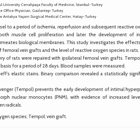
ul University Cerrahpaşa Faculty of Medicine, İstanbul-Turkey
te Office Physician, Gazi̇antep-Turkey
vate Antakya Yaşam Surgical Medical Center, Hatay-Turkey
l to a period of ischemia, reperfusion and subsequent reactive o
oth muscle cell proliferation and later the development of in
permeates biological membranes. This study investigates the effects
 femoral vein grafts and the level of reactive oxygen species in rats.
y of rats were repaired with ipsilateral femoral vein grafts. Tempo
y basis for a period of 28 days. Blood samples were measured.
s elastic stains. Binary comparison revealed a statistically signif
venger (Tempol) prevents the early development of intimal hyperpl
ymorph nuclear monocytes (PNM), with evidence of increased leve
n radicals.
xygen species; Tempol; vein graft.