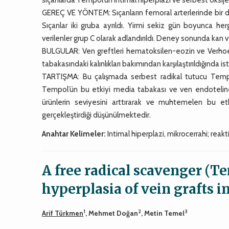
GEREÇ VE YÖNTEM: Sıçanların femoral arterlerinde bir def
Sıçanlar iki gruba ayrıldı. Yirmi sekiz gün boyunca he
verilenler grup C olarak adlandırıldı. Deney sonunda kan v
BULGULAR: Ven greftleri hematoksilen-eozin ve Verhoeff’
tabakasındaki kalınlıkları bakımından karşılaştırıldığında is
TARTIŞMA: Bu çalışmada serbest radikal tutucu Tempol
Tempol’ün bu etkiyi media tabakası ve ven endoteline z
ürünlerin seviyesini arttırarak ve muhtemelen bu etk
gerçekleştirdiği düşünülmektedir.
Anahtar Kelimeler:
Intimal hiperplazi, mikrocerrahi; reakt
A free radical scavenger (Te
hyperplasia of vein grafts in
1
2
3
Arif Türkmen
, Mehmet Doğan
, Metin Temel