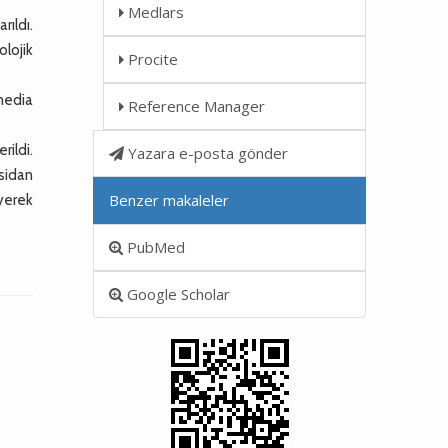
Medlars
rıldı.
lojik
Procite
 media
Reference Manager
ildi.
Yazara e-posta gönder
sidan
Benzer makaleler
yerek
PubMed
Google Scholar