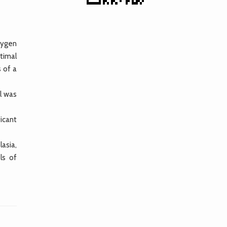
xygen
timal
 of a
l was
icant
asia,
ls of