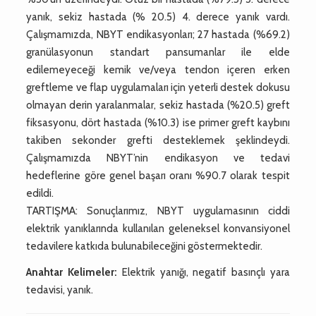
yanık, sekiz hastada (% 20.5) 4. derece yanık vardı.
Çalışmamızda, NBYT endikasyonları; 27 hastada (%69.2)
granülasyonun standart pansumanlar ile elde
edilemeyeceği kemik ve/veya tendon içeren erken
greftleme ve flap uygulamaları için yeterli destek dokusu
olmayan derin yaralanmalar, sekiz hastada (%20.5) greft
fiksasyonu, dört hastada (%10.3) ise primer greft kaybını
takiben sekonder grefti desteklemek şeklindeydi.
Çalışmamızda NBYT’nin endikasyon ve tedavi
hedeflerine göre genel başarı oranı %90.7 olarak tespit
edildi.
TARTIŞMA: Sonuçlarımız, NBYT uygulamasının ciddi
elektrik yanıklarında kullanılan geleneksel konvansiyonel
tedavilere katkıda bulunabileceğini göstermektedir.
Anahtar Kelimeler:
Elektrik yanığı, negatif basınçlı yara
tedavisi, yanık.