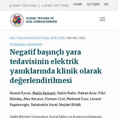
HOME
İLETİŞİM
EN
p-ISSN: 1306-696x | e-ISSN: 1307-7945
Navigas
Ulus Travma Acil Cerrahi Derg. 2018; 24(5):
456-461 | DOI:
10.5505/tjtes.2018.80439
Negatif başınçlı yara
tedavisinin elektrik
yanıklarında klinik olarak
değerlendirilmesi
Kemal Eyvaz,
Metin Kement
, Salim Balin, Hakan Acar, Fikri
Kündeş, Alev Karaoz, Osman Civil, Mehmet Eser, Levent
Kaptanoglu, Selahattin Vural, Nejdet Bildik
Sağlık Bilimleri Üniversitesi, Kartal Eğitim ve Araştırma Hastanesi,