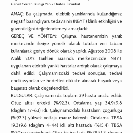
Genel Cerrahi Kliniği Yanık Ünitesi, İstanbul
AMAÇ: Bu çalışmada, elektrik yanıklarında kullandığımız
negatif basınçlı yara tedavisinin (NBYT) klinik etkinliğini ve
güvenilirliğini değerlendirmeyi amaçladık.
GEREÇ VE YÖNTEM: Çalışma, hastanemizin yanık
merkezinde ileriye yönelik olarak tutulan veri tabanı
kullanılarak geriye dönük olarak yapıldı. Ağustos 2008 ile
Aralık 2012 tarihleri arasında merkezimizde NBYT
uygulanan elektrik yanıklı hastalar ardışık olarak çalışmaya
dahil edildi. Çalışmamızdaki tedavi sonuçları, tedavi
endikasyonları ve hedefleri dikkate alınarak başarılı veya
başarısız olarak değerlendirildi.
BULGULAR: Çalışmamızda toplam 39 hasta analiz edildi.
Otuz altısı erkekti (%92.3). Ortalama yaş 34.9±9.8
(dağılım 17–63) idi. Çalışmamızdaki hastaların çoğunluğu
(%92.3) yüksek voltaja maruz kalmıştı. Ortalama TBSA
19.3±9.8 (dağılım 4–44) idi, altı hastada (%15.4) TBSA
%30’un üzerindeydi. Otuz bir hastada (%79.5) 3. derece