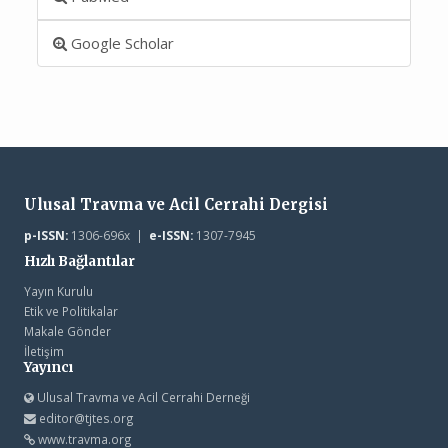
Google Scholar
Ulusal Travma ve Acil Cerrahi Dergisi
p-ISSN:
1306-696x |
e-ISSN:
1307-7945
Hızlı Bağlantılar
Yayın Kurulu
Etik ve Politikalar
Makale Gönder
İletişim
Yayıncı
Ulusal Travma ve Acil Cerrahi Derneği
editor@tjtes.org
www.travma.org