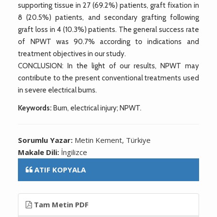
supporting tissue in 27 (69.2%) patients, graft fixation in
8 (20.5%) patients, and secondary grafting following
graft loss in 4 (10.3%) patients. The general success rate
of NPWT was 90.7% according to indications and
treatment objectives in our study.
CONCLUSION: In the light of our results, NPWT may
contribute to the present conventional treatments used
in severe electrical burns.
Keywords:
Burn, electrical injury; NPWT.
Sorumlu Yazar:
Metin Kement, Türkiye
Makale Dili:
İngilizce
ATIF KOPYALA
Tam Metin PDF