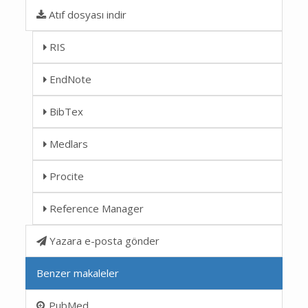
Atıf dosyası indir
RIS
EndNote
BibTex
Medlars
Procite
Reference Manager
Yazara e-posta gönder
Benzer makaleler
PubMed