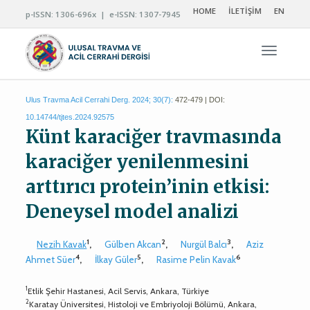
HOME
İLETİŞİM
EN
p-ISSN: 1306-696x | e-ISSN: 1307-7945
Navigas
Ulus Travma Acil Cerrahi Derg. 2024; 30(7):
472-479 | DOI:
10.14744/tjtes.2024.92575
Künt karaciğer travmasında
karaciğer yenilenmesini
arttırıcı protein’inin etkisi:
Deneysel model analizi
1
2
3
Nezih Kavak
,
Gülben Akcan
,
Nurgül Balcı
,
Aziz
4
5
6
Ahmet Süer
,
İlkay Güler
,
Rasime Pelin Kavak
1
Etlik Şehir Hastanesi, Acil Servis, Ankara, Türkiye
2
Karatay Üniversitesi, Histoloji ve Embriyoloji Bölümü, Ankara,