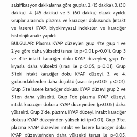
sakrifikasyon dakikalarına göre gruplar, 2. (15 dakika), 3. (30
dakika), 4. (45 dakika) ve 5. (60 dakika) olarak ayrıldı.
Gruplar arasında plazma ve karaciğer dokusunda (intakt
ve lasere) KYAP, biyokimyasal indeksler, ve karaciğer
histolojik analiz yapıldı.
BULGULAR: Plasma KYAP düzeyleri grup 4'te grup 1 ve
2'ye göre daha yüksekti (sırası ile p<0.01, p<0.01). Grup 3
ve 4'te intakt karaciğer doku KYAP düzeyleri, grup 1'e
kıyasla daha yüksekti (sırası ile p<0.05, p<0.01). Grup
5’teki intakt karaciğer doku KYAP düzeyi, 3. ve 4.
grubundakilerden daha düşüktü (sırası ile p<0.05, p<0.01).
Grup 5'te lasere karaciğer dokusu KYAP düzeyi grup 2 ve
3'ten daha yüksekti. Grup 1’de plazma KYAP düzeyi,
intakt karaciğer dokusu KYAP düzeyinden (p<0.05) daha
yüksekti. Grup 2'de, plazma KYAP düzeyi, intakt karaciğer
dokusu KYAP düzeyinden yüksek idi (p<0.01). Grup 3’te,
plazma KYAP düzeyleri intakt ve lasere karaciğer doku
KYAP düzeylerinden daha yüksekti (sırası ile p<0.05,