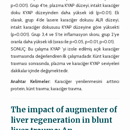
p<0.001). Grup 4'te, plazma KYAP düzeyi, intakt karaciğer
doku KYAP düzeyinden daha yüksek idi (p<0.01). Ek
olarak, grup 4’de lasere karaciğer dokusu ALR düzeyi,
intakt karaciğer dokususu KYAP düzeyine göre yüksekti
(p<0.001). Grup 3,4 ve 5’te inflamasyon skoru, grup 2’ye
oranla daha yüksek idi (sırası ile p<0.05, p<0.01, p<0.01).
SONUÇ: Bu çalışma KYAP 'yi izole edilmiş açık karaciğer
travmasında değerlendiren ilk çalışmadadır. Künt karaciğer
travması sonrasında, plazma ve karaciğer KYAP seviyeleri
dakikalar içinde değişmektedir.
Anahtar Kelimeler:
Karaciğer yenilenmesini arttırıcı
protein, künt travma; karaciğer travma.
The impact of augmenter of
liver regeneration in blunt