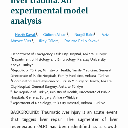
liver trauma: An
experimental model
analysis
1
2
3
Nezih Kavak
,
Gülben Akcan
,
Nurgül Balcı
,
Aziz
4
5
6
Ahmet Süer
,
İlkay Güler
,
Rasime Pelin Kavak
1
Department of Emergency, Etlik City Hospital, Ankara-Türkiye
2
Department of Histology and Embryology, Karatay University,
Konya-Türkiye
3
Republic of Türkiye, Ministry of Health, Family Medicine, General
Directorate of Public Hospitals, Family Medicine, Ankara-Türkiye
4
Coordinator Head Physician of Turkish Ministry of Health, Ankara
City Hospital, General Surgery, Ankara-Türkiye
5
The Republic of Türkiye, Ministry of Health, Directorate of Public
Hospitals, General Surgery, Ankara-Türkiye
6
Department of Radiology, Etlik City Hospital, Ankara-Türkiye
BACKGROUND: Traumatic liver injury is an acute event
that triggers liver repair. The augmenter of liver
regeneration (ALR) has been identified as a growth