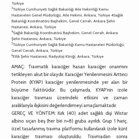
Türkiye
3
Türkiye Cumhuriyeti Sağlık Bakanlığı Aile Hekimliği Kamu
Hastaneleri Genel Müdürlüğü, Aile Hekimi, Ankara, Türkiye 4Sağlık
Bakanlığı Koordinatörü Başhekim, Genel Cerrah, Ankara Şehir
Hastanesi, Ankara, Türkiye
4
Sağlık Bakanlığı Koordinatörü Başhekim, Genel Cerrah, Ankara
Şehir Hastanesi, Ankara, Türkiye
5
Türkiye Cumhuriyeti Sağlık Bakanlığı Kamu Hastaneleri Müdürlüğü,
Genel Cerrah, Ankara, Türkiye
6
Etlik Şehir Hastanesi, Radyoloji Kliniği, Ankara, Türkiye
AMAÇ: Travmatik karaciğer hasarı karaciğer onarımını
tetikleyen akut bir olaydır. Karaciğer Yenilenmesini Arttırıcı
Protein (KYAP) karaciğer yenilenmesinde yer alan bir
büyüme faktörüdür. Bu çalışmada, KYAP’nin izole
karaciğer travması üzerindeki etkisini ve zaman
aralıklarıyla ilişkisini değerlendirmeyi amaçlamaktadır.
GEREÇ VE YÖNTEM: Kırk (40) adet sağlıklı dişi Wistar
albino sıçan beş (her biri n=8) gruba ayrıldı. Grup 1 hariç,
özel tasarlanmış travma platformu kullanılarak izole künt
karaciğer travması oluşturuldu. Travmadan sonra