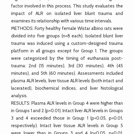
factor involved in this process. This study evaluates the
impact of ALR on isolated liver blunt trauma and
examines its relationship with various time intervals.
METHODS: Forty healthy female Wistar albino rats were
divided into five groups (n=8 each). Isolated blunt liver
trauma was induced using a custom-designed trauma
platform in all groups except for Group 1. The groups
were categorized by the timing of euthanasia post-
trauma: 2nd (15 minutes), 3rd (30 minutes), 4th (45
minutes), and 5th (60 minutes). Assessments included
plasma ALR levels, liver tissue ALR levels (both intact and
lacerated), biochemical indices, and liver histological
analysis.
RESULTS: Plasma ALR levels in Group 4 were higher than
in Groups 1 and 2 (p<0.01). Intact liver ALR levels in Groups
3 and 4 exceeded those in Group 1 (p<0.05, p<0.01,
respectively). Intact liver tissue ALR levels in Group 5
were lower than in Groups 3 and 4 (p<0.05, p<0.01,