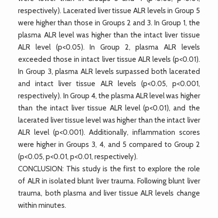
respectively). Lacerated liver tissue ALR levels in Group 5
were higher than those in Groups 2 and 3. In Group 1, the
plasma ALR level was higher than the intact liver tissue
ALR level (p<0.05). In Group 2, plasma ALR levels
exceeded those in intact liver tissue ALR levels (p<0.01).
In Group 3, plasma ALR levels surpassed both lacerated
and intact liver tissue ALR levels (p<0.05, p<0.001,
respectively). In Group 4, the plasma ALR level was higher
than the intact liver tissue ALR level (p<0.01), and the
lacerated liver tissue level was higher than the intact liver
ALR level (p<0.001). Additionally, inflammation scores
were higher in Groups 3, 4, and 5 compared to Group 2
(p<0.05, p<0.01, p<0.01, respectively).
CONCLUSION: This study is the first to explore the role
of ALR in isolated blunt liver trauma. Following blunt liver
trauma, both plasma and liver tissue ALR levels change
within minutes.