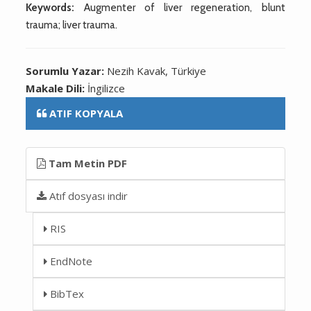
Keywords:
Augmenter of liver regeneration, blunt
trauma; liver trauma.
Sorumlu Yazar:
Nezih Kavak, Türkiye
Makale Dili:
İngilizce
ATIF KOPYALA
Tam Metin PDF
Atıf dosyası indir
RIS
EndNote
BibTex