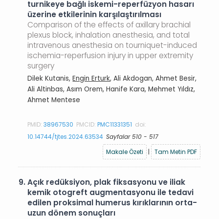
turnikeye bağlı iskemi-reperfüzyon hasarı
üzerine etkilerinin karşılaştırılması
Comparison of the effects of axillary brachial
plexus block, inhalation anesthesia, and total
intravenous anesthesia on tourniquet-induced
ischemia-reperfusion injury in upper extremity
surgery
Dilek Kutanis,
Engin Erturk
, Ali Akdogan, Ahmet Besir,
Ali Altinbas, Asım Orem, Hanife Kara, Mehmet Yıldız,
Ahmet Mentese
PMID:
38967530
PMCID:
PMC11331351
doi:
10.14744/tjtes.2024.63534
Sayfalar 510 - 517
Makale Özeti
|
Tam Metin PDF
9.
Açık redüksiyon, plak fiksasyonu ve iliak
kemik otogreft augmentasyonu ile tedavi
edilen proksimal humerus kırıklarının orta-
uzun dönem sonuçları