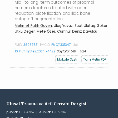
Mid- to long-term outcomes of proximal
humerus fractures treated with open
reduction, plate fixation, and iliac bone
autograft augmentation
Mehmet Fatih Güven
, Ulaş Yavuz, Suat Ulutaş, Göker
Utku Deger, Mete Özer, Cumhur Deniz Davulcu
PMID:
38967531
PMCID:
PMC11331347
doi:
10.14744/tjtes.2024.74422
Sayfalar 518 - 524
Makale Özeti
|
Tam Metin PDF
Ulusal Travma ve Acil Cerrahi Dergisi
p-ISSN:
1306-696x |
e-ISSN:
1307-7945