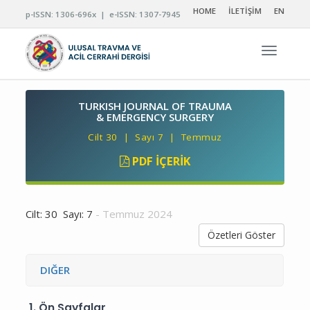
HOME
İLETİŞİM
EN
p-ISSN: 1306-696x | e-ISSN: 1307-7945
Navigas
TURKISH JOURNAL OF TRAUMA
& EMERGENCY SURGERY
Cilt 30 | Sayı 7 | Temmuz
PDF İÇERIK
Cilt: 30 Sayı: 7
- Temmuz 2024
Özetleri Göster
DIĞER
1.
Ön Sayfalar