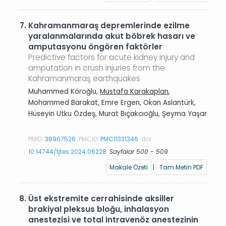
7.
Kahramanmaraş depremlerinde ezilme
yaralanmalarında akut böbrek hasarı ve
amputasyonu öngören faktörler
Predictive factors for acute kidney injury and
amputation in crush injuries from the
Kahramanmaraş earthquakes
Muhammed Köroğlu,
Mustafa Karakaplan
,
Mohammed Barakat, Emre Ergen, Okan Aslantürk,
Hüseyin Utku Özdeş, Murat Bıçakcıoğlu, Şeyma Yaşar
PMID:
38967526
PMCID:
PMC11331346
doi:
10.14744/tjtes.2024.06228
Sayfalar 500 - 509
Makale Özeti
|
Tam Metin PDF
8.
Üst ekstremite cerrahisinde aksiller
brakiyal pleksus bloğu, inhalasyon
anestezisi ve total intravenöz anestezinin