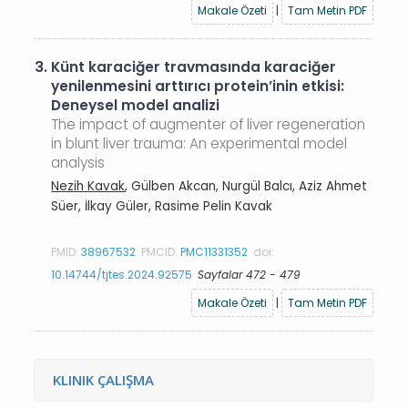
Makale Özeti
|
Tam Metin PDF
3.
Künt karaciğer travmasında karaciğer
yenilenmesini arttırıcı protein’inin etkisi:
Deneysel model analizi
The impact of augmenter of liver regeneration
in blunt liver trauma: An experimental model
analysis
Nezih Kavak
, Gülben Akcan, Nurgül Balcı, Aziz Ahmet
Süer, İlkay Güler, Rasime Pelin Kavak
PMID:
38967532
PMCID:
PMC11331352
doi:
10.14744/tjtes.2024.92575
Sayfalar 472 - 479
Makale Özeti
|
Tam Metin PDF
KLINIK ÇALIŞMA