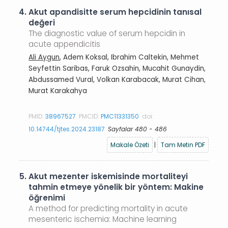
4.
Akut apandisitte serum hepcidinin tanısal
değeri
The diagnostic value of serum hepcidin in
acute appendicitis
Ali Aygun
, Adem Koksal, Ibrahim Caltekin, Mehmet
Seyfettin Saribas, Faruk Ozsahin, Mucahit Gunaydin,
Abdussamed Vural, Volkan Karabacak, Murat Cihan,
Murat Karakahya
PMID:
38967527
PMCID:
PMC11331350
doi:
10.14744/tjtes.2024.23187
Sayfalar 480 - 486
Makale Özeti
|
Tam Metin PDF
5.
Akut mezenter iskemisinde mortaliteyi
tahmin etmeye yönelik bir yöntem: Makine
öğrenimi
A method for predicting mortality in acute
mesenteric ischemia: Machine learning