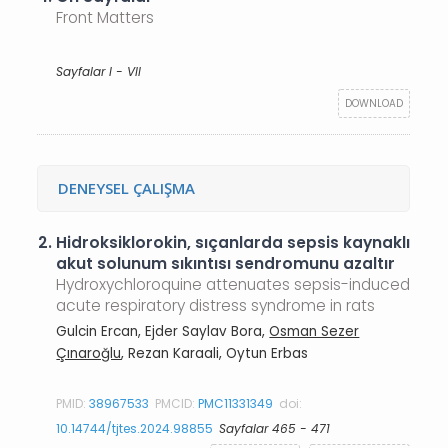
Front Matters
Sayfalar I - VII
DOWNLOAD
DENEYSEL ÇALIŞMA
2.
Hidroksiklorokin, sıçanlarda sepsis kaynaklı
akut solunum sıkıntısı sendromunu azaltır
Hydroxychloroquine attenuates sepsis-induced
acute respiratory distress syndrome in rats
Gulcin Ercan, Ejder Saylav Bora,
Osman Sezer
Çınaroğlu
, Rezan Karaali, Oytun Erbas
PMID:
38967533
PMCID:
PMC11331349
doi:
10.14744/tjtes.2024.98855
Sayfalar 465 - 471