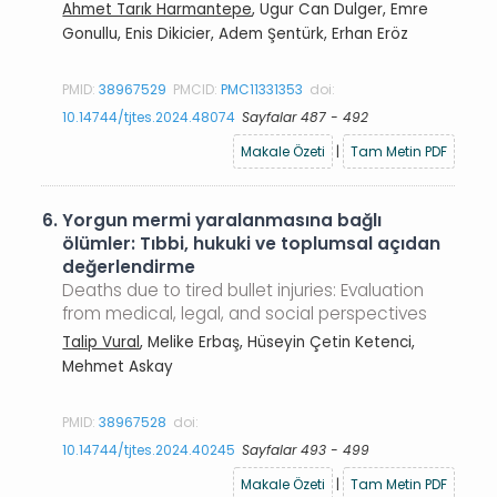
Ahmet Tarık Harmantepe
, Ugur Can Dulger, Emre
Gonullu, Enis Dikicier, Adem Şentürk, Erhan Eröz
PMID:
38967529
PMCID:
PMC11331353
doi:
10.14744/tjtes.2024.48074
Sayfalar 487 - 492
Makale Özeti
|
Tam Metin PDF
6.
Yorgun mermi yaralanmasına bağlı
ölümler: Tıbbi, hukuki ve toplumsal açıdan
değerlendirme
Deaths due to tired bullet injuries: Evaluation
from medical, legal, and social perspectives
Talip Vural
, Melike Erbaş, Hüseyin Çetin Ketenci,
Mehmet Askay
PMID:
38967528
doi:
10.14744/tjtes.2024.40245
Sayfalar 493 - 499
Makale Özeti
|
Tam Metin PDF