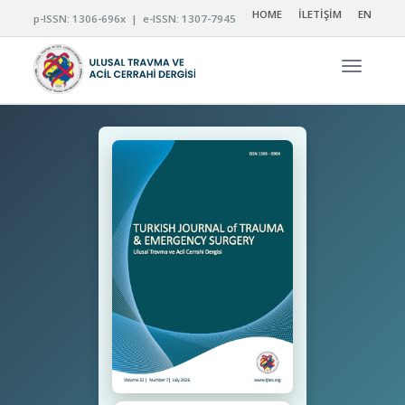
HOME
İLETİŞİM
EN
p-ISSN: 1306-696x | e-ISSN: 1307-7945
Navigas