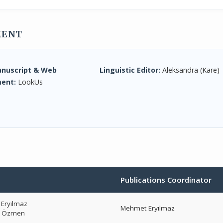
MENT
anuscript & Web
Linguistic Editor:
Aleksandra (Kare)
ent:
LookUs
Publications Coordinator
Eryılmaz
Mehmet Eryılmaz
r Özmen