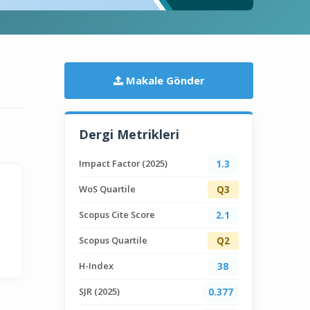
Makale Gönder
Dergi Metrikleri
Impact Factor (2025)
1.3
WoS Quartile
Q3
Scopus Cite Score
2.1
Scopus Quartile
Q2
H-Index
38
SJR (2025)
0.377