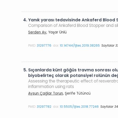
4.
Yanık yarası tedavisinde Ankaferd Blood St
Comparison of Ankaferd Blood Stopper and sil
Serden Ay
, Yaşar Ünlü
PMID:
31297776
doi:
10.14744/tjtes.2019.38265
Sayfalar 3
5.
Sıçanlarda künt göğüs travma sonrası olu
biyobelirteç olarak potansiyel rolünün de
Assessing the therapeutic effect of resveratro
inflammation using rats
Aysun Çağlar Torun
, Şerife Tütüncü
PMID:
31297782
doi:
10.5505/tjtes.2018.77246
Sayfalar 3