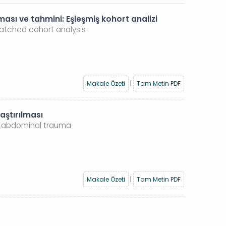
sı ve tahmini: Eşleşmiş kohort analizi
matched cohort analysis
Makale Özeti
|
Tam Metin PDF
aştırılması
t abdominal trauma
Makale Özeti
|
Tam Metin PDF