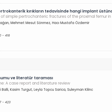
rtrokanterik kırıkların tedavisinde hangi implant üstün
 of simple pertrochanteric fractures of the proximal femur in 
Armağan, Mehmet Mesut Sönmez, Hacı Mustafa Özdemir
0 - 416
umu ve literatür taraması
ne: A case report and literature review
Balli, Kasim Turgut, Leyla Topcu Sarica, Suleyman Kilinc
7 - 423