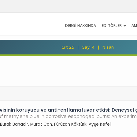
DERGİ HAKKINDA
EDİTÖRLER
AM
Cilt 25 | Sayı 4 | Nisan
isinin koruyucu ve anti-enflamatuvar etkisi: Deneysel
of methylene blue in corrosive esophageal burns: An experim
ç, Burak Bahadır, Murat Can, Fürüzan Köktürk, Ayşe Kefeli