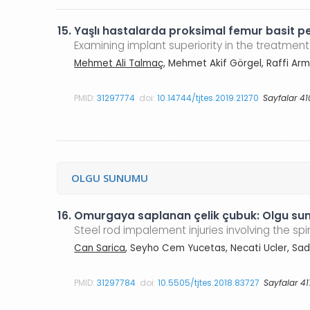
15.
Yaşlı hastalarda proksimal femur basit pe
Examining implant superiority in the treatment
Mehmet Ali Talmaç
, Mehmet Akif Görgel, Raffi 
PMID:
31297774
doi:
10.14744/tjtes.2019.21270
Sayfalar 41
OLGU SUNUMU
16.
Omurgaya saplanan çelik çubuk: Olgu sun
Steel rod impalement injuries involving the spi
Can Sarica
, Seyho Cem Yucetas, Necati Ucler, Sadi 
PMID:
31297784
doi:
10.5505/tjtes.2018.83727
Sayfalar 41