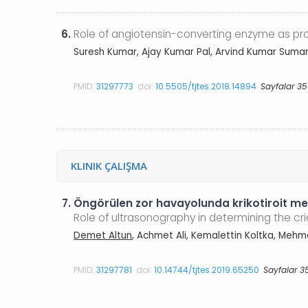
6.
Role of angiotensin-converting enzyme as pro
Suresh Kumar, Ajay Kumar Pal, Arvind Kumar Suma
PMID:
31297773
doi:
10.5505/tjtes.2018.14894
Sayfalar 3
KLINIK ÇALIŞMA
7.
Öngörülen zor havayolunda krikotiroit me
Role of ultrasonography in determining the cri
Demet Altun
, Achmet Ali, Kemalettin Koltka, Meh
PMID:
31297781
doi:
10.14744/tjtes.2019.65250
Sayfalar 3