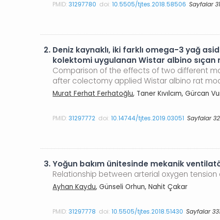
PMID:
31297780
doi:
10.5505/tjtes.2018.58506
Sayfalar 3
2.
Deniz kaynaklı, iki farklı omega-3 yağ asidi
kolektomi uygulanan Wistar albino sıçan mo
Comparison of the effects of two different mar
after colectomy applied Wistar albino rat mo
Murat Ferhat Ferhatoğlu
, Taner Kıvılcım, Gürcan Vur
PMID:
31297772
doi:
10.14744/tjtes.2019.03051
Sayfalar 3
3.
Yoğun bakım ünitesinde mekanik ventilatör d
Relationship between arterial oxygen tension a
Ayhan Kaydu
, Günseli Orhun, Nahit Çakar
PMID:
31297778
doi:
10.5505/tjtes.2018.51430
Sayfalar 33