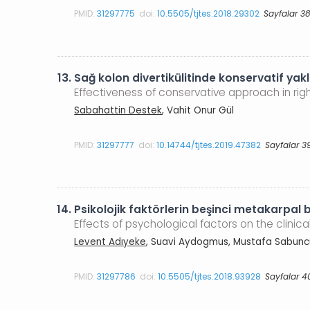
PMID:
31297775
doi:
10.5505/tjtes.2018.29302
Sayfalar 3
13.
Sağ kolon divertikülitinde konservatif yakl
Effectiveness of conservative approach in right
Sabahattin Destek
, Vahit Onur Gül
PMID:
31297777
doi:
10.14744/tjtes.2019.47382
Sayfalar 3
14.
Psikolojik faktörlerin beşinci metakarpal boy
Effects of psychological factors on the clinica
Levent Adıyeke
, Suavi Aydogmus, Mustafa Sabuncu
PMID:
31297786
doi:
10.5505/tjtes.2018.93928
Sayfalar 4