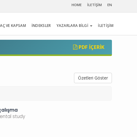
HOME
İLETİŞİM
EN
AÇ VE KAPSAM
İNDEKSLER
YAZARLARA BİLGİ
İLETİŞİM
PDF İÇERIK
Özetleri Göster
 çalışma
ental study