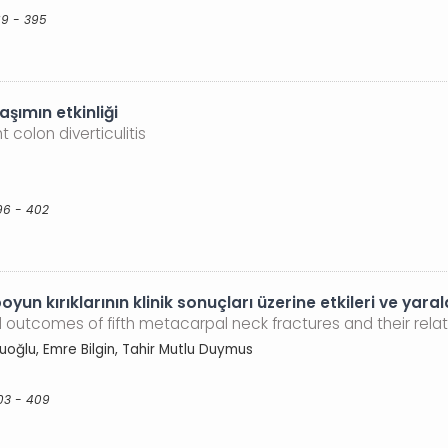
89 - 395
aşımın etkinliği
 colon diverticulitis
96 - 402
un kırıklarının klinik sonuçları üzerine etkileri ve yaralan
l outcomes of fifth metacarpal neck fractures and their relati
oğlu, Emre Bilgin, Tahir Mutlu Duymus
03 - 409