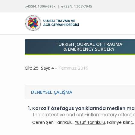
p-ISSN: 1306-696x | e-ISSN: 1307-7945
TURKISH JOURNAL OF TRAUMA
& EMERGENCY SURGERY
Cilt: 25 Sayı: 4
- Temmuz 2019
DENEYSEL ÇALIŞMA
1.
Korozif özefagus yanıklarında metilen mav
The protective and anti-inflammatory effect 
Ceren Şen Tanrıkulu,
Yusuf Tanrıkulu
, Fahriye Kılın