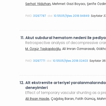
Serhat Yıldızhan
, Mehmet Gazi Boyacı, Şerife Özdi
PMID:
31297787
doi:
10.5505/tjtes.2018.94849
Sayfalar 3
11.
Akut subdural hematom nedeni ile pediya
Retrospective analysis of decompressive cra
M. Özgür Taşkapılıoğlu
, Ali İmran Özmarasalı, Gök
PMID:
31297771
doi:
10.5505/tjtes.2018.02403
Sayfalar 38
12.
Alt ekstremite arteriyel yaralanmalarında
deneyimleri
Effect of temporary vascular shunting as a prev
Ali Ihsan Hasde
, Çağdaş Baran, Fatih Gümüş, Mahmu