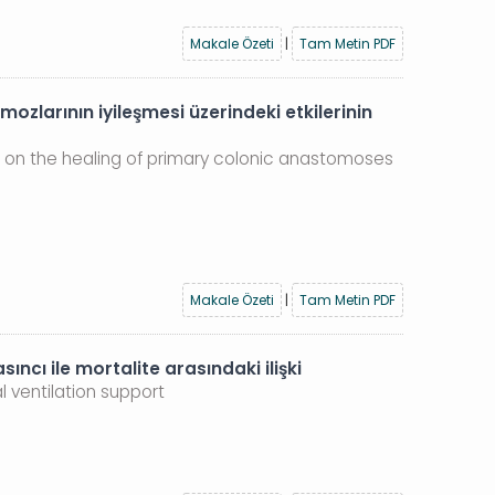
Makale Özeti
|
Tam Metin PDF
mozlarının iyileşmesi üzerindeki etkilerinin
il, on the healing of primary colonic anastomoses
Makale Özeti
|
Tam Metin PDF
ncı ile mortalite arasındaki ilişki
l ventilation support