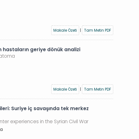
Makale Özeti
|
Tam Metin PDF
hastaların geriye dönük analizi
ematoma
Makale Özeti
|
Tam Metin PDF
leri: Suriye iç savaşında tek merkez
nter experiences in the Syrian Civil War
ya