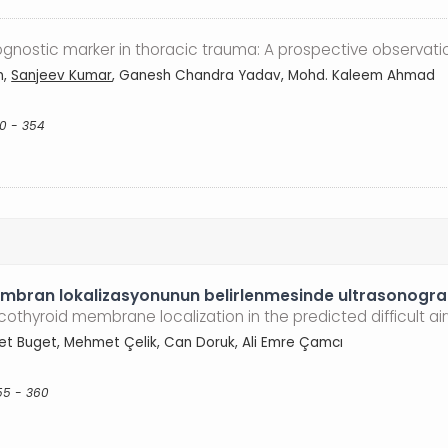
gnostic marker in thoracic trauma: A prospective observati
n,
Sanjeev Kumar
, Ganesh Chandra Yadav, Mohd. Kaleem Ahmad
50 - 354
mbran lokalizasyonunun belirlenmesinde ultrasonograf
cothyroid membrane localization in the predicted difficult a
met Buget, Mehmet Çelik, Can Doruk, Ali Emre Çamcı
55 - 360