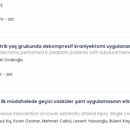
nç
78 - 382
trik yaş grubunda dekompresif kraniyektomi uygulanan 
niectomy performed in pediatric patients with subdural h
han Ocakoğlu
3 - 388
 ilk müdahalede geçici vasküler şant uygulamasının etki
ious intervention on lower extremity arterial injury: Single ce
t Kış, Evren Ozcinar, Mehmet Cakici, Levent Yazıcıoğlu, Bülent Ka