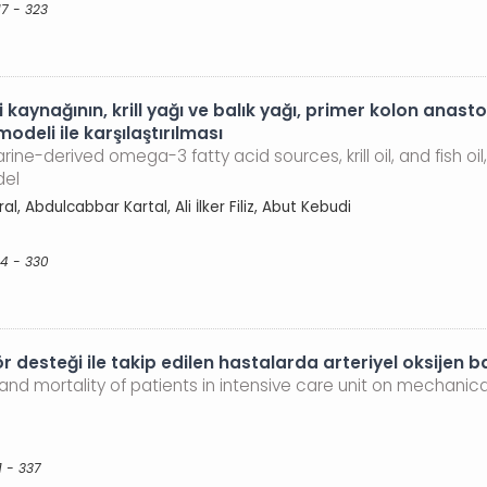
17 - 323
 kaynağının, krill yağı ve balık yağı, primer kolon anasto
deli ile karşılaştırılması
ine-derived omega-3 fatty acid sources, krill oil, and fish o
del
al, Abdulcabbar Kartal, Ali İlker Filiz, Abut Kebudi
24 - 330
esteği ile takip edilen hastalarda arteriyel oksijen bası
nd mortality of patients in intensive care unit on mechanica
1 - 337