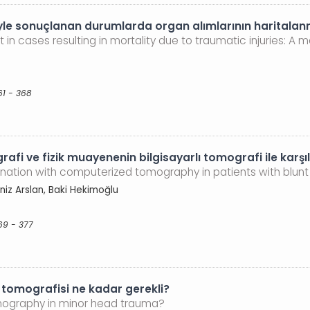
le sonuçlanan durumlarda organ alımlarının haritalanma
n cases resulting in mortality due to traumatic injuries: A 
61 - 368
afi ve fizik muayenenin bilgisayarlı tomografi ile karşıl
nation with computerized tomography in patients with blun
niz Arslan, Baki Hekimoğlu
69 - 377
 tomografisi ne kadar gerekli?
mography in minor head trauma?