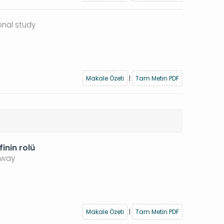
onal study
Makale Özeti
|
Tam Metin PDF
inin rolü
irway
Makale Özeti
|
Tam Metin PDF