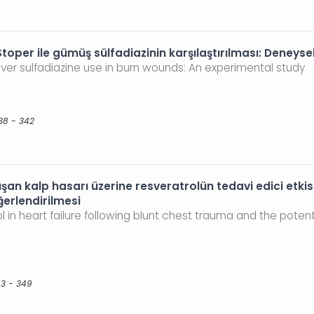
oper ile gümüş sülfadiazinin karşılaştırılması: Deneyse
ver sulfadiazine use in burn wounds: An experimental study
38 - 342
şan kalp hasarı üzerine resveratrolün tedavi edici etk
ğerlendirilmesi
l in heart failure following blunt chest trauma and the poten
43 - 349