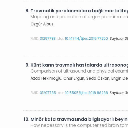
8.
Travmatik yaralanmalara bağlı mortalitey
Mapping and prediction of organ procurement i
Özgür Albuz
PMID:
31297783
doi:
10.14744/tjtes.2019.77250
Sayfalar 3
9.
Künt karın travmalı hastalarda ultrasonogr
Comparison of ultrasound and physical exami
Azad Hekimoğlu
, Onur Ergun, Seda Özkan, Engin De
PMID:
31297785
doi:
10.5505/tjtes.2018.88288
Sayfalar 3
10.
Minör kafa travmasında bilgisayarlı beyin
How necessary is the computerized brain to