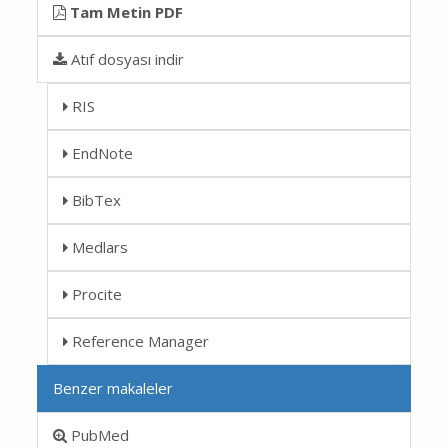
Tam Metin PDF
Atıf dosyası indir
RIS
EndNote
BibTex
Medlars
Procite
Reference Manager
Benzer makaleler
PubMed