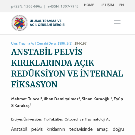
HOME
İLETİŞİM
EN
p-ISSN: 1306-696x | e-ISSN: 1307-7945
Navigas
Ulus Travma Acil Cerrahi Derg. 1996; 2(2):
194-197
ANSTABİL PELVİS
KIRIKLARINDA AÇIK
REDÜKSİYON VE İNTERNAL
FİKSASYON
1
1
1
Mehmet Tuncel
, İlhan Demiryılmaz
, Sinan Karaoğlu
, Eyüp
1
S Karakaş
Erciyes Üniversitesi Tıp Fakültesi Ortopedi ve Travmatoloji Ad
Anstabil pelvis kırıklarının tedavisinde amaç, doğru