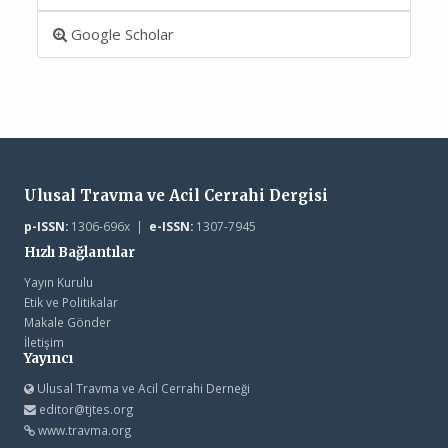
Google Scholar
Ulusal Travma ve Acil Cerrahi Dergisi
p-ISSN:
1306-696x |
e-ISSN:
1307-7945
Hızlı Bağlantılar
Yayın Kurulu
Etik ve Politikalar
Makale Gönder
İletişim
Yayıncı
Ulusal Travma ve Acil Cerrahi Derneği
editor@tjtes.org
www.travma.org