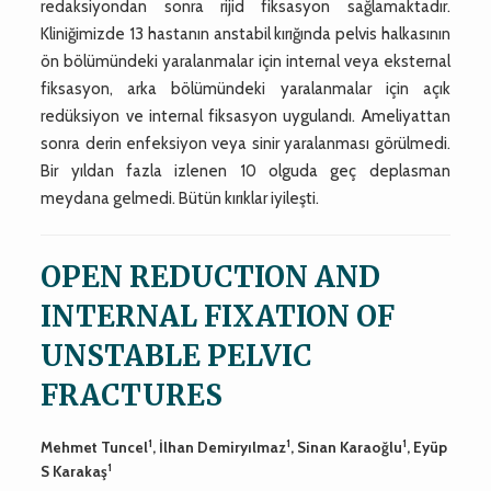
redaksiyondan sonra rijid fiksasyon sağlamaktadır.
Kliniğimizde 13 hastanın anstabil kırığında pelvis halkasının
ön bölümündeki yaralanmalar için internal veya eksternal
fiksasyon, arka bölümündeki yaralanmalar için açık
redüksiyon ve internal fiksasyon uygulandı. Ameliyattan
sonra derin enfeksiyon veya sinir yaralanması görülmedi.
Bir yıldan fazla izlenen 10 olguda geç deplasman
meydana gelmedi. Bütün kırıklar iyileşti.
OPEN REDUCTION AND
INTERNAL FIXATION OF
UNSTABLE PELVIC
FRACTURES
1
1
1
Mehmet Tuncel
, İlhan Demiryılmaz
, Sinan Karaoğlu
, Eyüp
1
S Karakaş