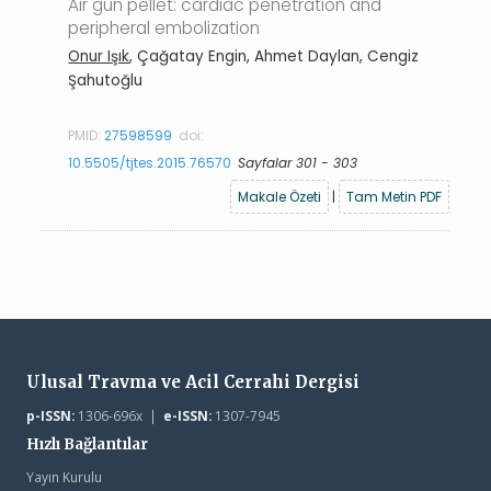
Air gun pellet: cardiac penetration and
peripheral embolization
Onur Işık
, Çağatay Engin, Ahmet Daylan, Cengiz
Şahutoğlu
PMID:
27598599
doi:
10.5505/tjtes.2015.76570
Sayfalar 301 - 303
Makale Özeti
|
Tam Metin PDF
Ulusal Travma ve Acil Cerrahi Dergisi
p-ISSN:
1306-696x |
e-ISSN:
1307-7945
Hızlı Bağlantılar
Yayın Kurulu