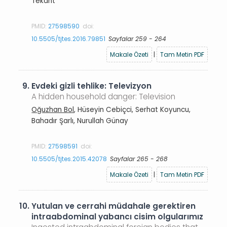
Tekant
PMID:
27598590
doi:
10.5505/tjtes.2016.79851
Sayfalar 259 - 264
Makale Özeti
|
Tam Metin PDF
9.
Evdeki gizli tehlike: Televizyon
A hidden household danger: Television
Oğuzhan Bol
, Hüseyin Cebiçci, Serhat Koyuncu,
Bahadır Şarlı, Nurullah Günay
PMID:
27598591
doi:
10.5505/tjtes.2015.42078
Sayfalar 265 - 268
Makale Özeti
|
Tam Metin PDF
10.
Yutulan ve cerrahi müdahale gerektiren
intraabdominal yabancı cisim olgularımız