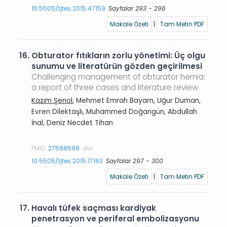
10.5505/tjtes.2015.47159
Sayfalar 293 - 296
Makale Özeti
|
Tam Metin PDF
16.
Obturator fıtıkların zorlu yönetimi: Üç olgu
sunumu ve literatürün gözden geçirilmesi
Challenging management of obturator hernia:
a report of three cases and literature review
Kazım Şenol
, Mehmet Emrah Bayam, Uğur Duman,
Evren Dilektaşlı, Muhammed Doğangün, Abdullah
İnal, Deniz Necdet Tihan
PMID:
27598598
doi:
10.5505/tjtes.2015.17163
Sayfalar 297 - 300
Makale Özeti
|
Tam Metin PDF
17.
Havalı tüfek saçması kardiyak
penetrasyon ve periferal embolizasyonu