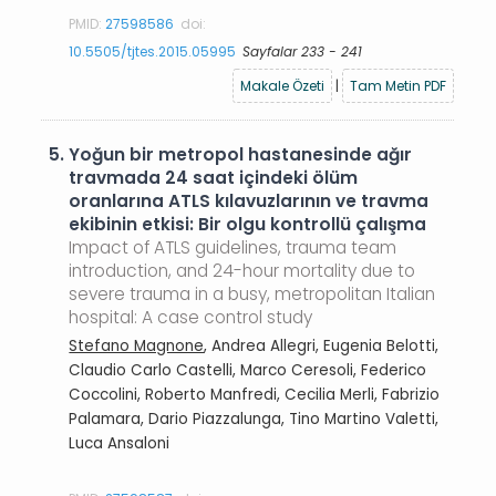
PMID:
27598586
doi:
10.5505/tjtes.2015.05995
Sayfalar 233 - 241
Makale Özeti
|
Tam Metin PDF
5.
Yoğun bir metropol hastanesinde ağır
travmada 24 saat içindeki ölüm
oranlarına ATLS kılavuzlarının ve travma
ekibinin etkisi: Bir olgu kontrollü çalışma
Impact of ATLS guidelines, trauma team
introduction, and 24-hour mortality due to
severe trauma in a busy, metropolitan Italian
hospital: A case control study
Stefano Magnone
, Andrea Allegri, Eugenia Belotti,
Claudio Carlo Castelli, Marco Ceresoli, Federico
Coccolini, Roberto Manfredi, Cecilia Merli, Fabrizio
Palamara, Dario Piazzalunga, Tino Martino Valetti,
Luca Ansaloni