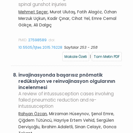
spinal gunshot injuries
Mehmet Seçer
, Murat Ulutaş, Fatih Alagöz, Özhan
Merzuk Uçkun, Kadir Çınar, Cihat Yel, Emre Cemal
Gökçe, Ali Dalgıç
PMID:
27598589
doi:
10.5505/tjtes.2015.76228
Sayfalar 253 - 258
Makale Özeti
|
Tam Metin PDF
8.
İnvajinasyonda başarısız pnömatik
redüksiyon ve reinvajinasyon olgularının
incelenmesi
A review of intussusception cases involving
failed pneumatic reduction and re-
intussusception
Rahşan Özcan
, Mirzaman Hüseynov, Şenol Emre,
Çiğdem Tütüncü, Hayriye Ertem Vehid, Sergülen
Dervişoğlu, İbrahim Adaletli, Sinan Celayir, Gonca