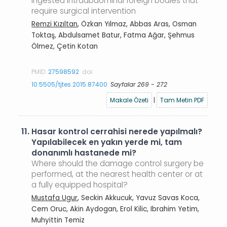
Ingested intraabdominal foreign bodies that
require surgical intervention
Remzi Kızıltan
, Özkan Yılmaz, Abbas Aras, Osman
Toktaş, Abdulsamet Batur, Fatma Ağar, Şehmus
Ölmez, Çetin Kotan
PMID:
27598592
doi:
10.5505/tjtes.2015.87400
Sayfalar 269 - 272
Makale Özeti
|
Tam Metin PDF
11.
Hasar kontrol cerrahisi nerede yapılmalı?
Yapılabilecek en yakın yerde mi, tam
donanımlı hastanede mi?
Where should the damage control surgery be
performed, at the nearest health center or at
a fully equipped hospital?
Mustafa Ugur
, Seckin Akkucuk, Yavuz Savas Koca,
Cem Oruc, Akin Aydogan, Erol Kilic, Ibrahim Yetim,
Muhyittin Temiz