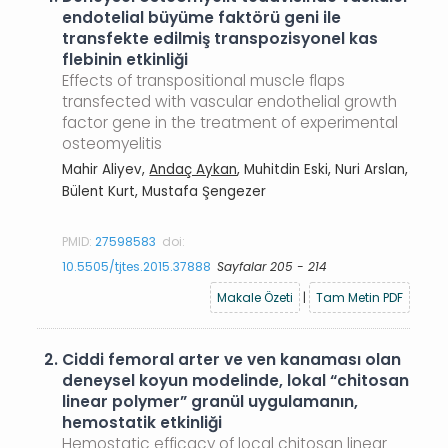
endotelial büyüme faktörü geni ile
transfekte edilmiş transpozisyonel kas
flebinin etkinliği
Effects of transpositional muscle flaps
transfected with vascular endothelial growth
factor gene in the treatment of experimental
osteomyelitis
Mahir Aliyev,
Andaç Aykan
, Muhitdin Eski, Nuri Arslan,
Bülent Kurt, Mustafa Şengezer
PMID:
27598583
doi:
10.5505/tjtes.2015.37888
Sayfalar 205 - 214
Makale Özeti
|
Tam Metin PDF
2.
Ciddi femoral arter ve ven kanaması olan
deneysel koyun modelinde, lokal “chitosan
linear polymer” granül uygulamanın,
hemostatik etkinliği
Hemostatic efficacy of local chitosan linear