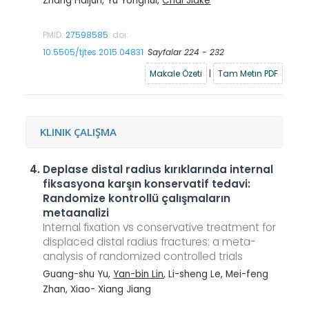
Zhang Haijun, Yu Yonghui,
Chai Jiake
PMID:
27598585
doi:
10.5505/tjtes.2015.04831
Sayfalar 224 - 232
Makale Özeti
|
Tam Metin PDF
KLINIK ÇALIŞMA
4.
Deplase distal radius kırıklarında internal
fiksasyona karşın konservatif tedavi:
Randomize kontrollü çalışmaların
metaanalizi
Internal fixation vs conservative treatment for
displaced distal radius fractures: a meta-
analysis of randomized controlled trials
Guang-shu Yu,
Yan-bin Lin
, Li-sheng Le, Mei-feng
Zhan, Xiao- Xiang Jiang