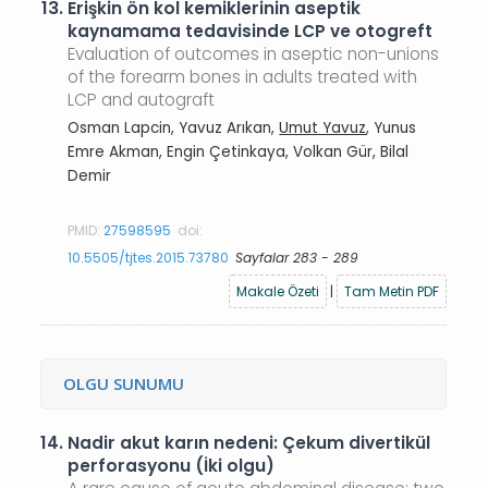
13.
Erişkin ön kol kemiklerinin aseptik
kaynamama tedavisinde LCP ve otogreft
Evaluation of outcomes in aseptic non-unions
of the forearm bones in adults treated with
LCP and autograft
Osman Lapcin, Yavuz Arıkan,
Umut Yavuz
, Yunus
Emre Akman, Engin Çetinkaya, Volkan Gür, Bilal
Demir
PMID:
27598595
doi:
10.5505/tjtes.2015.73780
Sayfalar 283 - 289
Makale Özeti
|
Tam Metin PDF
OLGU SUNUMU
14.
Nadir akut karın nedeni: Çekum divertikül
perforasyonu (İki olgu)