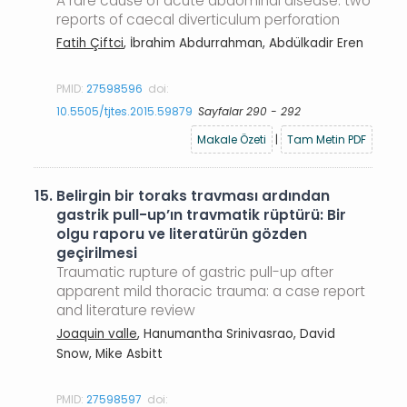
A rare cause of acute abdominal disease: two
reports of caecal diverticulum perforation
Fatih Çiftci
, İbrahim Abdurrahman, Abdülkadir Eren
PMID:
27598596
doi:
10.5505/tjtes.2015.59879
Sayfalar 290 - 292
Makale Özeti
|
Tam Metin PDF
15.
Belirgin bir toraks travması ardından
gastrik pull-up’ın travmatik rüptürü: Bir
olgu raporu ve literatürün gözden
geçirilmesi
Traumatic rupture of gastric pull-up after
apparent mild thoracic trauma: a case report
and literature review
Joaquin valle
, Hanumantha Srinivasrao, David
Snow, Mike Asbitt
PMID:
27598597
doi: