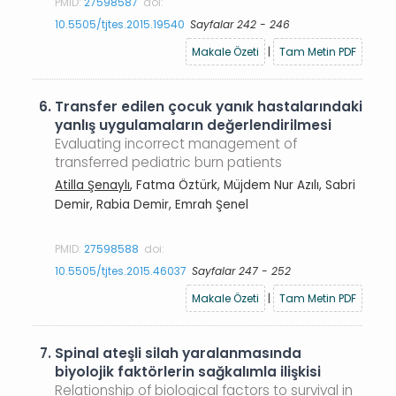
PMID:
27598587
doi:
10.5505/tjtes.2015.19540
Sayfalar 242 - 246
Makale Özeti
|
Tam Metin PDF
6.
Transfer edilen çocuk yanık hastalarındaki
yanlış uygulamaların değerlendirilmesi
Evaluating incorrect management of
transferred pediatric burn patients
Atilla Şenaylı
, Fatma Öztürk, Müjdem Nur Azılı, Sabri
Demir, Rabia Demir, Emrah Şenel
PMID:
27598588
doi:
10.5505/tjtes.2015.46037
Sayfalar 247 - 252
Makale Özeti
|
Tam Metin PDF
7.
Spinal ateşli silah yaralanmasında
biyolojik faktörlerin sağkalımla ilişkisi
Relationship of biological factors to survival in