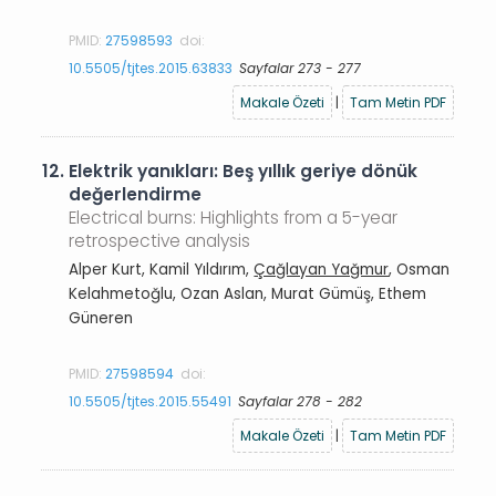
PMID:
27598593
doi:
10.5505/tjtes.2015.63833
Sayfalar 273 - 277
Makale Özeti
|
Tam Metin PDF
12.
Elektrik yanıkları: Beş yıllık geriye dönük
değerlendirme
Electrical burns: Highlights from a 5-year
retrospective analysis
Alper Kurt, Kamil Yıldırım,
Çağlayan Yağmur
, Osman
Kelahmetoğlu, Ozan Aslan, Murat Gümüş, Ethem
Güneren
PMID:
27598594
doi:
10.5505/tjtes.2015.55491
Sayfalar 278 - 282
Makale Özeti
|
Tam Metin PDF