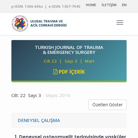
HOME
İLETİŞİM
EN
p-ISSN: 1306-696x | e-ISSN: 1307-7945
Navigas
TURKISH JOURNAL OF TRAUMA
& EMERGENCY SURGERY
Cilt 22 | Sayı 3 | Mart
PDF İÇERIK
Cilt: 22 Sayı: 3
- Mayıs 2016
Özetleri Göster
DENEYSEL ÇALIŞMA
1.
Deneysel osteomyelit tedavisinde vasküler