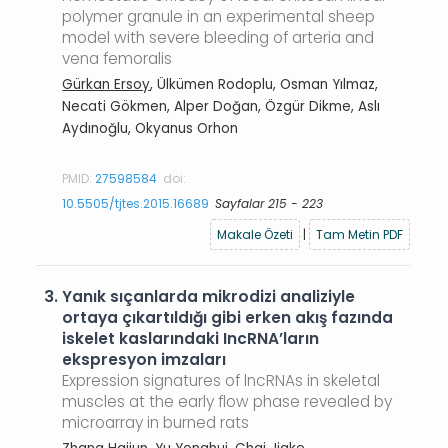
polymer granule in an experimental sheep
model with severe bleeding of arteria and
vena femoralis
Gürkan Ersoy
, Ülkümen Rodoplu, Osman Yılmaz,
Necati Gökmen, Alper Doğan, Özgür Dikme, Aslı
Aydınoğlu, Okyanus Orhon
PMID:
27598584
doi:
10.5505/tjtes.2015.16689
Sayfalar 215 - 223
Makale Özeti
|
Tam Metin PDF
3.
Yanık sıçanlarda mikrodizi analiziyle
ortaya çıkartıldığı gibi erken akış fazında
iskelet kaslarındaki IncRNA’ların
ekspresyon imzaları
Expression signatures of lncRNAs in skeletal
muscles at the early flow phase revealed by
microarray in burned rats