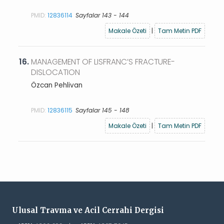
PMID:
12836114
Sayfalar 143 - 144
Makale Özeti
|
Tam Metin PDF
16.
MANAGEMENT OF LISFRANC’S FRACTURE-
DISLOCATION
Özcan Pehlivan
PMID:
12836115
Sayfalar 145 - 148
Makale Özeti
|
Tam Metin PDF
Ulusal Travma ve Acil Cerrahi Dergisi