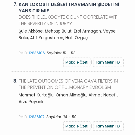
7.
KAN LÖKOSİT DEĞERİ TRAVMANIN ŞİDDETİNİ
YANSITIR MI?
DOES THE LEUKOCYTE COUNT CORRELATE WITH
THE SEVERITY OF INJURY?
Şule Akköse, Mehtap Bulut, Erol Armağan, Veysel
Balcı, Atıf Yolgösteren, Halil Özgüç
PMID:
12836106
Sayfalar 111 - 113
Makale Özeti
|
Tam Metin PDF
8.
THE LATE OUTCOMES OF VENA CAVA FILTERS IN
THE PREVENTION OF PULMONARY EMBOLISM
Mehmet Kurtoğlu, Orhan Alimoğlu, Ahmet Necefli,
Arzu Poyanlı
PMID:
12836107
Sayfalar 114 - 119
Makale Özeti
|
Tam Metin PDF