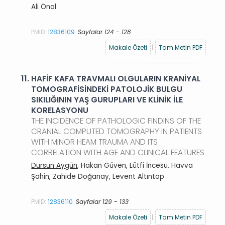
Ali Önal
PMID:
12836109
Sayfalar 124 - 128
Makale Özeti
|
Tam Metin PDF
11.
HAFİF KAFA TRAVMALI OLGULARIN KRANİYAL
TOMOGRAFİSİNDEKİ PATOLOJİK BULGU
SIKILIĞININ YAŞ GURUPLARI VE KLİNİK İLE
KORELASYONU
THE INCIDENCE OF PATHOLOGIC FINDINS OF THE
CRANIAL COMPUTED TOMOGRAPHY IN PATIENTS
WITH MINOR HEAM TRAUMA AND ITS
CORRELATION WITH AGE AND CLINICAL FEATURES
Dursun Aygün
, Hakan Güven, Lütfi İncesu, Havva
Şahin, Zahide Doğanay, Levent Altıntop
PMID:
12836110
Sayfalar 129 - 133
Makale Özeti
|
Tam Metin PDF