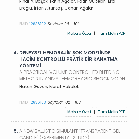
Pınar Y. Başak, Fatih Ağalar, Fatih Gültekin, Erol
Eroğlu, İrfan Altuntaş, Canan Ağalar
PMID:
12836102
Sayfalar 96 - 101
Makale Özeti
|
Tam Metin PDF
4.
DENEYSEL HEMORAJİK ŞOK MODELİNDE
HACİM KONTROLLÜ PRATİK BİR KANATMA
YÖNTEMİ
A PRACTICAL VOLUME CONTROLLED BLEEDING
METHOD IN ANIMAL HEMORHAGIC SHOCK MODEL
Hakan Güven, Murat Hökelek
PMID:
12836103
Sayfalar 102 - 103
Makale Özeti
|
Tam Metin PDF
5.
A NEW BALLISTIC SIMULANT "TRANSPARENT GEL
CANDLE" (EXPERIMENTAL STUDY)