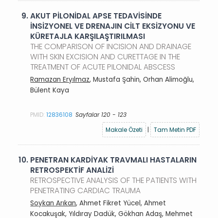
9.
AKUT PİLONİDAL APSE TEDAVİSİNDE
İNSİZYONEL VE DRENAJIN CİLT EKSİZYONU VE
KÜRETAJLA KARŞILAŞTIRILMASI
THE COMPARISON OF INCISION AND DRAINAGE
WITH SKIN EXCISION AND CURETTAGE IN THE
TREATMENT OF ACUTE PILONIDAL ABSCESS
Ramazan Eryılmaz
, Mustafa Şahin, Orhan Alimoğlu,
Bülent Kaya
PMID:
12836108
Sayfalar 120 - 123
Makale Özeti
|
Tam Metin PDF
10.
PENETRAN KARDİYAK TRAVMALI HASTALARIN
RETROSPEKTİF ANALİZİ
RETROSPECTIVE ANALYSIS OF THE PATIENTS WITH
PENETRATING CARDIAC TRAUMA
Soykan Arıkan
, Ahmet Fikret Yücel, Ahmet
Kocakuşak, Yıldıray Dadük, Gökhan Adaş, Mehmet