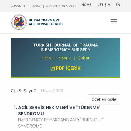
HOME
İLETİŞİM
EN
p-ISSN: 1306-696x | e-ISSN: 1307-7945
Navigas
TURKISH JOURNAL OF TRAUMA
& EMERGENCY SURGERY
Cilt 9 | Sayı 2 | Şubat
PDF İÇERIK
Cilt: 9 Sayı: 2
- Nisan 2003
Özetleri Gizle
1.
ACİL SERVİS HEKİMLERİ VE "TÜKENME"
SENDROMU
EMERGENCY PHYSICIANS AND "BURN OUT"
SYNDROME