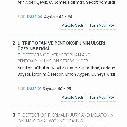
Arif Alper Çevik
, C. James Holliman, Sedat Yanturalı
PMID:
12836100
Sayfalar 85 - 89
Makale Özeti
|
Tam Metin PDF
2.
L-TRİPTOFAN VE PENTOKSİFİLİNİN ÜLSERİ
ÜZERİNE ETKİSİ
THE EFFECTS OF L-TRYPTOPHAN AND
PENTOXIPHYLLINE ON STRESS ULCER
Nurullah Bülbüller
, M. Ali Akkuş, Y. Selim İlhan, Feridun
Baysal, İbrahim Özercan, Erhan Aygen, Cüneyt Kırkıl
PMID:
12836101
Sayfalar 90 - 95
Makale Özeti
|
Tam Metin PDF
3.
THE EFFECT OF THERMAL INJURY AND MELATONIN
ON INCISIONAL WOUND HEALING