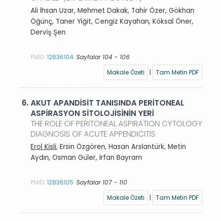
Ali İhsan Uzar, Mehmet Dakak, Tahir Özer, Gökhan
Öğünç, Taner Yiğit, Cengiz Kayahan, Köksal Öner,
Derviş Şen
PMID:
12836104
Sayfalar 104 - 106
Makale Özeti
|
Tam Metin PDF
6.
AKUT APANDİSİT TANISINDA PERİTONEAL
ASPİRASYON SİTOLOJİSİNİN YERİ
THE ROLE OF PERITONEAL ASPIRATION CYTOLOGY
DIAGNOSIS OF ACUTE APPENDICITIS
Erol Kisli
, Ersin Özgören, Hasan Arslantürk, Metin
Aydın, Osman Güler, İrfan Bayram
PMID:
12836105
Sayfalar 107 - 110
Makale Özeti
|
Tam Metin PDF