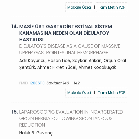
Makale Özeti
|
Tam Metin PDF
14.
MASİF ÜST GASTROİNTESTİNAL SİSTEM
KANAMASINA NEDEN OLAN DİEULAFOY
HASTALISI
DIEULAFOY'S DISEASE AS A CAUSE OF MASSIVE
UPPER GASTROINTESTINAL HEMORRHAGE
Adil Koyuncu, Hasan Lice, Soykan Arıkan, Orçun Oral
Şentürk, Ahmet Fikret Yücel, Ahmet Kocakuşak
PMID:
12836113
Sayfalar 140 - 142
Makale Özeti
|
Tam Metin PDF
15.
LAPAROSCOPIC EVALUATION IN INCARCERATED
GROIN HERNIA FOLLOWING SPONTANEOUS
REDUCTION
Haluk B. Güvenç